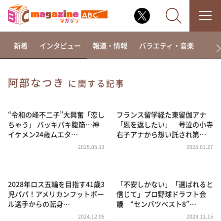
新着
インタビュー
報道・情報
バラエティ・音楽
ドラ
阿部なつき
に関する記事
なるみ・岡村の過ぎるTV
相席食堂
“令和の峰不二子”大興奮「恋し
フランス留学経た東留伽アナ
ちゃう」 バッキバキ腹筋…神
「恩を返したい」 号泣の小寺
これ余談なんですけど・・・
イケメン24歳ムエタ…
右子アナから想い託され第…
～人生密着トークバラエティ！～ やすとものいたっ
2025.05.13
2025.03.27
て真剣です
探偵！ナイトスクープ
2028年ロス五輪を目指す41歳3
「不安しかない」「選ばれると
news おかえり
児パパ！アメリカンフットボー
信じて」プロ野球ドラフト会
河合＆A.B.C-Z塚田×福井アナ「なんでやねん！？」
ル選手からの転身…
議 “センバツベスト8”…
（news おかえり）
2024.12.05
2024.11.15