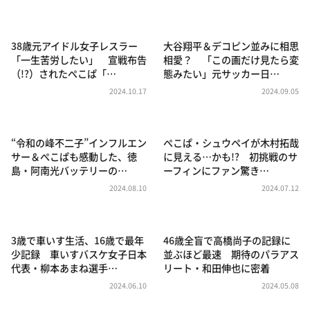
DAIGOも台所 ～きょうの献立 何にする？～
本日はダイアンなり！シーズン２
38歳元アイドル女子レスラー
大谷翔平＆デコピン並みに相思
朝だ！生です旅サラダ
「一生苦労したい」 宣戦布告
相愛？ 「この画だけ見たら変
（!?）されたぺこぱ「…
態みたい」元サッカー日…
教えて！ニュースライブ 正義のミカタ
2024.10.17
2024.09.05
ＬＩＦＥ～夢のカタチ～
新婚さんいらっしゃい！
“令和の峰不二子”インフルエン
ぺこぱ・シュウペイが木村拓哉
ポツンと一軒家
サー＆ぺこぱも感動した、徳
に見える…かも!? 初挑戦のサ
島・阿南光バッテリーの…
ーフィンにファン驚き…
ザキ山小屋本館
2024.08.10
2024.07.12
ぺこぱのまるスポ
アナ回覧板
3歳で車いす生活、16歳で最年
46歳全盲で高橋尚子の記録に
少記録 車いすバスケ女子日本
並ぶほど最速 期待のパラアス
代表・柳本あまね選手…
リート・和田伸也に密着
2024.06.10
2024.05.08