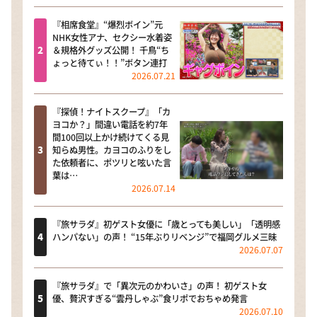
『相席食堂』“爆烈ボイン”元
NHK女性アナ、セクシー水着姿
＆規格外グッズ公開！ 千鳥“ち
ょっと待てぃ！！”ボタン連打
2026.07.21
『探偵！ナイトスクープ』「カ
ヨコか？」間違い電話を約7年
間100回以上かけ続けてくる見
知らぬ男性。カヨコのふりをし
た依頼者に、ポツリと呟いた言
葉は…
2026.07.14
『旅サラダ』初ゲスト女優に「歳とっても美しい」「透明感
ハンパない」の声！ “15年ぶりリベンジ”で福岡グルメ三昧
2026.07.07
『旅サラダ』で「異次元のかわいさ」の声！ 初ゲスト女
優、贅沢すぎる“雲丹しゃぶ”食リポでおちゃめ発言
2026.07.10