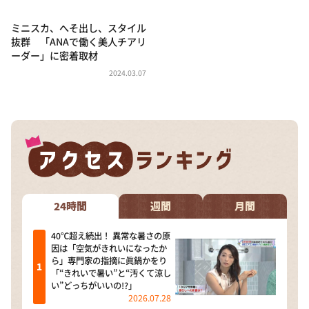
ミニスカ、へそ出し、スタイル
抜群 「ANAで働く美人チアリ
ーダー」に密着取材
2024.03.07
24時間
週間
月間
40℃超え続出！ 異常な暑さの原
因は「空気がきれいになったか
ら」専門家の指摘に眞鍋かをり
「“きれいで暑い”と“汚くて涼し
い”どっちがいいの!?」
2026.07.28