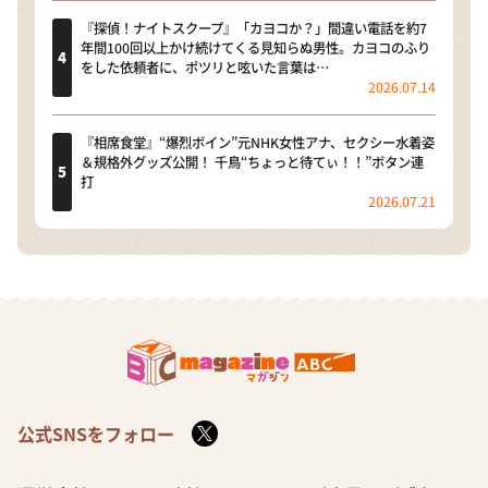
『探偵！ナイトスクープ』「カヨコか？」間違い電話を約7
年間100回以上かけ続けてくる見知らぬ男性。カヨコのふり
をした依頼者に、ポツリと呟いた言葉は…
2026.07.14
『相席食堂』“爆烈ボイン”元NHK女性アナ、セクシー水着姿
＆規格外グッズ公開！ 千鳥“ちょっと待てぃ！！”ボタン連
打
2026.07.21
公式SNSをフォロー