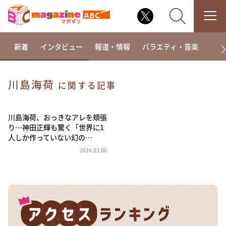
新着
インタビュー
報道・情報
バラエティ・音楽
ドラ
川島海荷
に関する記事
なるみ・岡村の過ぎるTV
相席食堂
川島海荷、おっきなアレを頬張
り…神田正輝も驚く「世界に1
これ余談なんですけど・・・
人しか作っていない幻の…
～人生密着トークバラエティ！～ やすとものいたっ
2024.03.06
て真剣です
探偵！ナイトスクープ
news おかえり
河合＆A.B.C-Z塚田×福井アナ「なんでやねん！？」
（news おかえり）