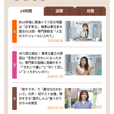
DAIGOも台所 ～きょうの献立 何にする？～
本日はダイアンなり！シーズン２
24時間
週間
月間
朝だ！生です旅サラダ
約10年後に南海トラフ巨大地震
は「必ず来る」 被害は東日本大
教えて！ニュースライブ 正義のミカタ
震災の15倍…専門家断言「人生
のスケジュールに入れて」
ＬＩＦＥ～夢のカタチ～
2026.08.06
新婚さんいらっしゃい！
40℃超え続出！ 異常な暑さの原
ポツンと一軒家
因は「空気がきれいになったか
ら」専門家の指摘に眞鍋かをり
ザキ山小屋本館
「“きれいで暑い”と“汚くて涼し
い”どっちがいいの!?」
ぺこぱのまるスポ
2026.07.28
アナ回覧板
『旅サラダ』で「異次元のかわ
いさ」の声！ 初ゲスト女優、贅
沢すぎる“雲丹しゃぶ”食リポで
おちゃめ発言
2026.07.10