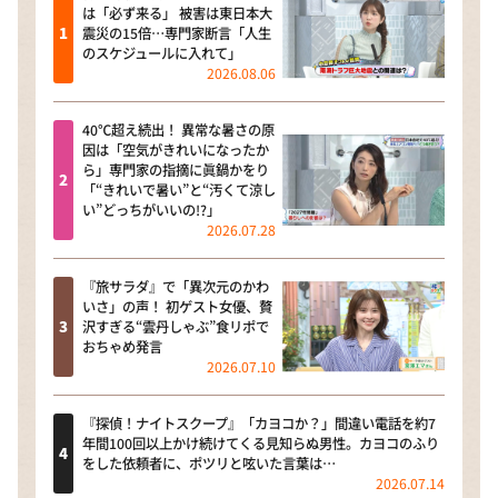
は「必ず来る」 被害は東日本大
震災の15倍…専門家断言「人生
のスケジュールに入れて」
2026.08.06
40℃超え続出！ 異常な暑さの原
因は「空気がきれいになったか
ら」専門家の指摘に眞鍋かをり
「“きれいで暑い”と“汚くて涼し
い”どっちがいいの!?」
2026.07.28
『旅サラダ』で「異次元のかわ
いさ」の声！ 初ゲスト女優、贅
沢すぎる“雲丹しゃぶ”食リポで
おちゃめ発言
2026.07.10
『探偵！ナイトスクープ』「カヨコか？」間違い電話を約7
年間100回以上かけ続けてくる見知らぬ男性。カヨコのふり
をした依頼者に、ポツリと呟いた言葉は…
2026.07.14