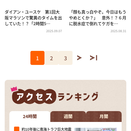
ダイアン・ユースケ 第1回大
「顔も真っ白やぞ。今日はもう
阪マラソンで驚異のタイムを出
やめとくか？」 意外！？６月
していた！？「2時間5…
に脱水症で倒れてケガを…
2025.09.07
2025.08.31
1
2
3
24時間
週間
月間
約10年後に南海トラフ巨大地震