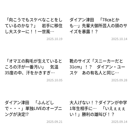
DAIGOも台所 ～きょうの献立 何にする？～
本日はダイアンなり！シーズン２
「向こうでもスケベなことをし
ダイアン津田 「78㎝とか
朝だ！生です旅サラダ
ているのかな？」 岩手に移住
も…」先輩大御所芸人の頭のサ
し大スターに！！一世風…
イズを暴露！？
教えて！ニュースライブ 正義のミカタ
2025.10.19
2025.10.14
ＬＩＦＥ～夢のカタチ～
新婚さんいらっしゃい！
「オマエの胸毛が生えていると
靴のサイズ「スニーカーだと
ポツンと一軒家
ころの汗が一番汚い」 気温
31cm」！？ ダイアン・ユー
35度の中、汗をかきすぎ…
スケ あの有名人と同じ…
ザキ山小屋本館
2025.10.05
2025.09.28
ぺこぱのまるスポ
アナ回覧板
ダイアン津田 「ふんどし
大人げない！？ダイアンが中学
で・・・」単独LIVEのオープニ
1年生相手に… 「いえぇぇぇ
ングが決定⁉
い！」勝利の雄叫び！？
2025.09.21
2025.09.14