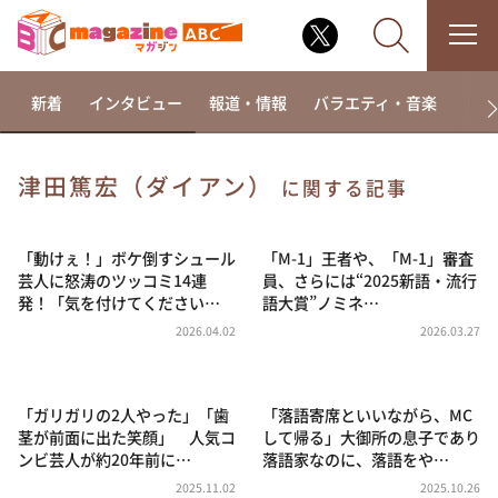
新着
インタビュー
報道・情報
バラエティ・音楽
ドラ
津田篤宏（ダイアン）
に関する記事
なるみ・岡村の過ぎるTV
相席食堂
「動けぇ！」ボケ倒すシュール
「M-1」王者や、「M-1」審査
芸人に怒涛のツッコミ14連
員、さらには“2025新語・流行
これ余談なんですけど・・・
発！「気を付けてください…
語大賞”ノミネ…
～人生密着トークバラエティ！～ やすとものいたっ
2026.04.02
2026.03.27
て真剣です
探偵！ナイトスクープ
「ガリガリの2人やった」「歯
「落語寄席といいながら、MC
news おかえり
茎が前面に出た笑顔」 人気コ
して帰る」大御所の息子であり
河合＆A.B.C-Z塚田×福井アナ「なんでやねん！？」
ンビ芸人が約20年前に…
落語家なのに、落語をや…
（news おかえり）
2025.11.02
2025.10.26