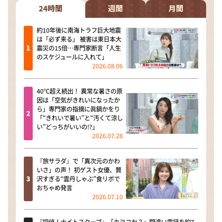
24時間
週間
月間
約10年後に南海トラフ巨大地震
は「必ず来る」 被害は東日本大
震災の15倍…専門家断言「人生
のスケジュールに入れて」
2026.08.06
40℃超え続出！ 異常な暑さの原
因は「空気がきれいになったか
ら」専門家の指摘に眞鍋かをり
「“きれいで暑い”と“汚くて涼し
い”どっちがいいの!?」
2026.07.28
『旅サラダ』で「異次元のかわ
いさ」の声！ 初ゲスト女優、贅
沢すぎる“雲丹しゃぶ”食リポで
おちゃめ発言
2026.07.10
『探偵！ナイトスクープ』「カヨコか？」間違い電話を約7