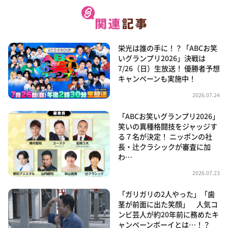
栄光は誰の手に！？「ABCお笑
いグランプリ2026」決戦は
7/26（日）生放送！ 優勝者予想
キャンペーンも実施中！
2026.07.24
「ABCお笑いグランプリ2026」
笑いの異種格闘技をジャッジす
る７名が決定！ ニッポンの社
長・辻クラシックが審査に加
わ…
2026.07.23
「ガリガリの2人やった」「歯
茎が前面に出た笑顔」 人気コ
ンビ芸人が約20年前に務めたキ
ャンペーンボーイとは…！？