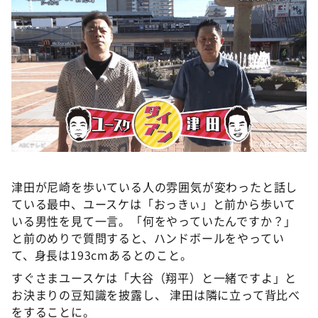
DAIGOも台所 ～きょうの献立 何にする？～
本日はダイアンなり！シーズン２
朝だ！生です旅サラダ
教えて！ニュースライブ 正義のミカタ
ＬＩＦＥ～夢のカタチ～
新婚さんいらっしゃい！
©️ABCテレビ
ポツンと一軒家
ザキ山小屋本館
津田が尼崎を歩いている人の雰囲気が変わったと話し
ぺこぱのまるスポ
ている最中、ユースケは「おっきぃ」と前から歩いて
いる男性を見て一言。「何をやっていたんですか？」
アナ回覧板
と前のめりで質問すると、ハンドボールをやってい
て、身長は193cmあるとのこと。
すぐさまユースケは「大谷（翔平）と一緒ですよ」と
お決まりの豆知識を披露し、 津田は隣に立って背比べ
をすることに。