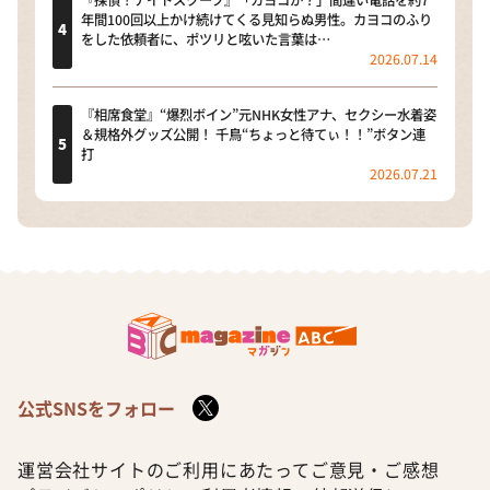
年間100回以上かけ続けてくる見知らぬ男性。カヨコのふり
をした依頼者に、ポツリと呟いた言葉は…
2026.07.14
『相席食堂』“爆烈ボイン”元NHK女性アナ、セクシー水着姿
＆規格外グッズ公開！ 千鳥“ちょっと待てぃ！！”ボタン連
打
2026.07.21
公式SNSをフォロー
運営会社
サイトのご利用にあたって
ご意見・ご感想