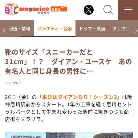
ー
報道・情報
バラエティ・音楽
ドラマ・映画
アナウンサ
靴のサイズ「スニーカーだと
31cm」！？ ダイアン・ユースケ あの
なるみ・岡村の過ぎるTV
有名人と同じ身長の男性に…
相席食堂
これ余談なんですけど・・・
2025.09.28
～人生密着トークバラエティ！～ やすとものいたっ
て真剣です
26日（金）の
「本日はダイアンなり！シーズン2」
は阪
神尼崎駅前からスタート。1年の工事を経て尼崎セント
探偵！ナイトスクープ
ラルパークとして生まれ変わった駅前に驚きつつも商
news おかえり
店街をブラブラ。
河合＆A.B.C-Z塚田×福井アナ「なんでやねん！？」
（news おかえり）