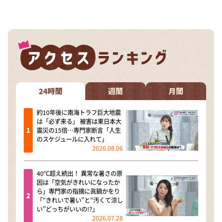
DAIGOも台所 ～きょうの献立 何にする？～
本日はダイアンなり！シーズン２
朝だ！生です旅サラダ
教えて！ニュースライブ 正義のミカタ
ＬＩＦＥ～夢のカタチ～
新婚さんいらっしゃい！
24時間
週間
月間
ポツンと一軒家
約10年後に南海トラフ巨大地震
は「必ず来る」 被害は東日本大
ザキ山小屋本館
震災の15倍…専門家断言「人生
のスケジュールに入れて」
ぺこぱのまるスポ
2026.08.06
アナ回覧板
40℃超え続出！ 異常な暑さの原
因は「空気がきれいになったか
ら」専門家の指摘に眞鍋かをり
「“きれいで暑い”と“汚くて涼し
い”どっちがいいの!?」
2026.07.28