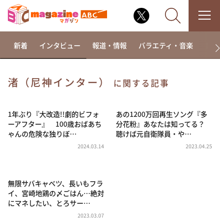
新着
インタビュー
報道・情報
バラエティ・音楽
ドラ
渚（尼神インター）
に関する記事
なるみ・岡村の過ぎるTV
相席食堂
1年ぶり『大改造!!劇的ビフォ
あの1200万回再生ソング『多
ーアフター』 100歳おばあち
分花粉』あなたは知ってる？
これ余談なんですけど・・・
ゃんの危険な独りぼ…
聴けば元自衛隊員・や…
～人生密着トークバラエティ！～ やすとものいたっ
2024.03.14
2023.04.25
て真剣です
探偵！ナイトスクープ
無限サバキャベツ、長いもフラ
news おかえり
イ、宮崎地鶏の〆ごはん…絶対
河合＆A.B.C-Z塚田×福井アナ「なんでやねん！？」
にマネしたい、とろサー…
（news おかえり）
2023.03.07