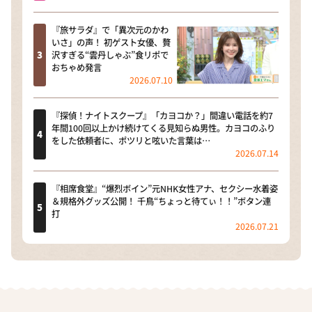
『旅サラダ』で「異次元のかわ
いさ」の声！ 初ゲスト女優、贅
沢すぎる“雲丹しゃぶ”食リポで
おちゃめ発言
2026.07.10
『探偵！ナイトスクープ』「カヨコか？」間違い電話を約7
年間100回以上かけ続けてくる見知らぬ男性。カヨコのふり
をした依頼者に、ポツリと呟いた言葉は…
2026.07.14
『相席食堂』“爆烈ボイン”元NHK女性アナ、セクシー水着姿
＆規格外グッズ公開！ 千鳥“ちょっと待てぃ！！”ボタン連
打
2026.07.21