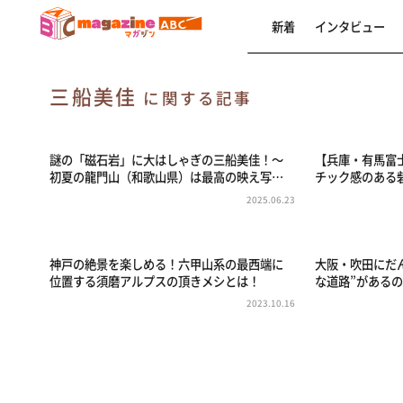
新着
インタビュー
三船美佳
に関する記事
謎の「磁石岩」に大はしゃぎの三船美佳！〜
【兵庫・有馬富
初夏の龍門山（和歌山県）は最高の映え写…
チック感のある
2025.06.23
神戸の絶景を楽しめる！六甲山系の最西端に
大阪・吹田にだ
位置する須磨アルプスの頂きメシとは！
な道路”があるの
2023.10.16