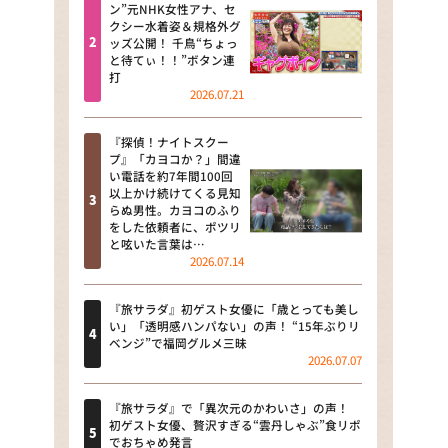
河合＆A.B.C-Z塚田×福井アナ
ン”元NHK女性アナ、セ
クシー水着姿＆規格外グ
「なんでやねん！？」（news お
ッズ公開！ 千鳥“ちょっ
かえり）
と待てぃ！！”ボタン連
打
DAIGOも台所 ～きょうの献立 何
2026.07.21
にする？～
『探偵！ナイトスクー
本日はダイアンなり！シーズン２
プ』「カヨコか？」間違
い電話を約7年間100回
朝だ！生です旅サラダ
以上かけ続けてくる見知
らぬ男性。カヨコのふり
をした依頼者に、ポツリ
教えて！ニュースライブ 正義の
と呟いた言葉は…
ミカタ
2026.07.14
ＬＩＦＥ～夢のカタチ～
『旅サラダ』初ゲスト女優に「歳とっても美し
い」「透明感ハンパない」の声！ “15年ぶりリ
新婚さんいらっしゃい！
ベンジ”で福岡グルメ三昧
2026.07.07
ポツンと一軒家
『旅サラダ』で「異次元のかわいさ」の声！
ザキ山小屋本館
初ゲスト女優、贅沢すぎる“雲丹しゃぶ”食リポ
でおちゃめ発言