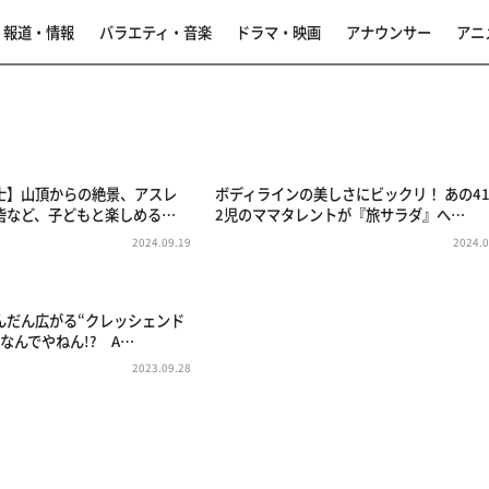
報道・情報
バラエティ・音楽
ドラマ・映画
アナウンサー
アニ
士】山頂からの絶景、アスレ
ボディラインの美しさにビックリ！ あの4
砦など、子どもと楽しめる…
2児のママタレントが『旅サラダ』へ…
2024.09.19
2024.0
んだん広がる“クレッシェンド
なんでやねん!? A…
2023.09.28