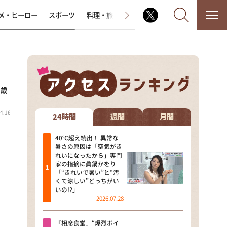
メ・ヒーロー
スポーツ
料理・旅
ラジオ番組
その他
1歳
なるみ・岡村の過ぎるTV
4.16
相席食堂
24時間
週間
月間
これ余談なんですけど・・・
40℃超え続出！ 異常な
暑さの原因は「空気がき
れいになったから」専門
～人生密着トークバラエティ！
家の指摘に眞鍋かをり
～ やすとものいたって真剣です
「“きれいで暑い”と“汚
くて涼しい”どっちがい
探偵！ナイトスクープ
いの!?」
2026.07.28
news おかえり
『相席食堂』“爆烈ボイ