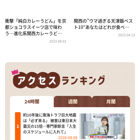
DAIGOも台所 ～きょうの献立 何にする？～
本日はダイアンなり！シーズン２
衝撃「純白カレーうどん」を京
関西の”ウマ過ぎる天津飯ベス
朝だ！生です旅サラダ
都ショコラスイーツ店で味わ
ト10″あなたはどれが食べ…
う…進化系関西カレーうど…
教えて！ニュースライブ 正義のミカタ
2023.04.13
2023.08.02
ＬＩＦＥ～夢のカタチ～
新婚さんいらっしゃい！
ポツンと一軒家
ザキ山小屋本館
ぺこぱのまるスポ
アナ回覧板
24時間
週間
月間
約10年後に南海トラフ巨大地震
は「必ず来る」 被害は東日本大
震災の15倍…専門家断言「人生
のスケジュールに入れて」
2026.08.06