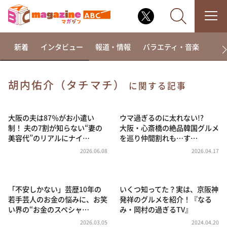
新着
インタビュー
報道・情報
バラエティ・音楽
ドラ
胡内佑介（タチマチ）
に関する記事
なるみ・岡村の過ぎるTV
相席食堂
大阪の夫は87％がお小遣い
ウマ過ぎるのに太れない!?
制！ 夫の7割が知らない“妻の
大阪・心斎橋の絶品韓国グルメ
これ余談なんですけど・・・
美容代”のリアルにナイ…
を巡り仲間割れも…す…
～人生密着トークバラエティ！～ やすとものいたっ
2026.06.08
2026.04.17
て真剣です
探偵！ナイトスクープ
「不安しかない」芸歴10年の
いくつ知ってた？実は、京阪神
news おかえり
若手芸人のお金の悩みに、お笑
発祥のグルメを紹介！『なる
河合＆A.B.C-Z塚田×福井アナ「なんでやねん！？」
い界の“お金のスペシャ…
み・岡村の過ぎるTV』
（news おかえり）
2026.03.05
2024.04.20