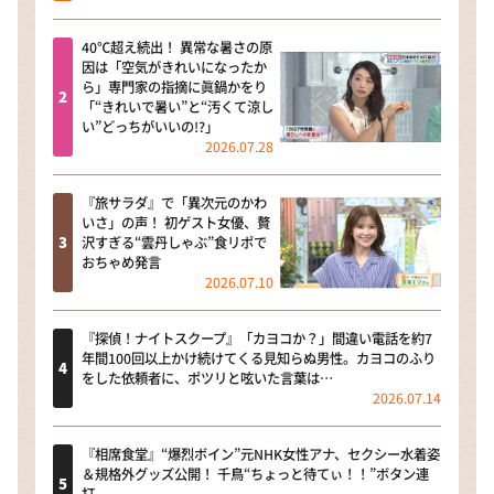
40℃超え続出！ 異常な暑さの原
因は「空気がきれいになったか
ら」専門家の指摘に眞鍋かをり
「“きれいで暑い”と“汚くて涼し
い”どっちがいいの!?」
2026.07.28
『旅サラダ』で「異次元のかわ
いさ」の声！ 初ゲスト女優、贅
沢すぎる“雲丹しゃぶ”食リポで
おちゃめ発言
2026.07.10
『探偵！ナイトスクープ』「カヨコか？」間違い電話を約7
年間100回以上かけ続けてくる見知らぬ男性。カヨコのふり
をした依頼者に、ポツリと呟いた言葉は…
2026.07.14
『相席食堂』“爆烈ボイン”元NHK女性アナ、セクシー水着姿
＆規格外グッズ公開！ 千鳥“ちょっと待てぃ！！”ボタン連