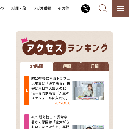
ーツ
料理・旅
ラジオ番組
その他
なるみ・岡村の過ぎるTV
相席食堂
24時間
週間
月間
これ余談なんですけど・・・
約10年後に南海トラフ巨
大地震は「必ず来る」 被
害は東日本大震災の15
～人生密着トークバラエティ！
倍…専門家断言「人生の
～ やすとものいたって真剣です
スケジュールに入れて」
2026.08.06
探偵！ナイトスクープ
40℃超え続出！ 異常な
news おかえり
暑さの原因は「空気がき
れいになったから」専門