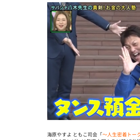
海原やすよ ともこ司会「
～人生密着トー