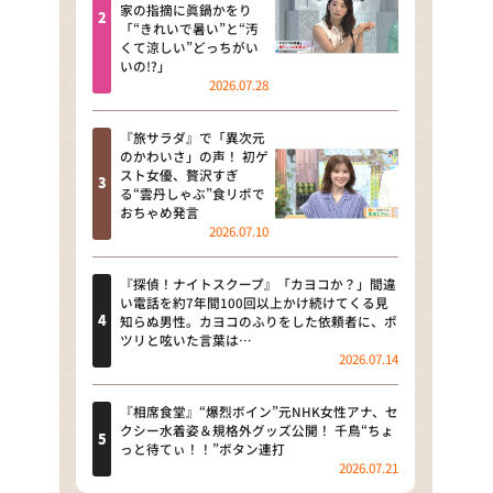
河合＆A.B.C-Z塚田×福井アナ
家の指摘に眞鍋かをり
「“きれいで暑い”と“汚
「なんでやねん！？」（news お
くて涼しい”どっちがい
かえり）
いの!?」
2026.07.28
DAIGOも台所 ～きょうの献立 何
にする？～
『旅サラダ』で「異次元
のかわいさ」の声！ 初ゲ
本日はダイアンなり！シーズン２
スト女優、贅沢すぎ
る“雲丹しゃぶ”食リポで
朝だ！生です旅サラダ
おちゃめ発言
2026.07.10
教えて！ニュースライブ 正義の
ミカタ
『探偵！ナイトスクープ』「カヨコか？」間違
い電話を約7年間100回以上かけ続けてくる見
ＬＩＦＥ～夢のカタチ～
知らぬ男性。カヨコのふりをした依頼者に、ポ
ツリと呟いた言葉は…
2026.07.14
新婚さんいらっしゃい！
ポツンと一軒家
『相席食堂』“爆烈ボイン”元NHK女性アナ、セ
クシー水着姿＆規格外グッズ公開！ 千鳥“ちょ
っと待てぃ！！”ボタン連打
ザキ山小屋本館
2026.07.21