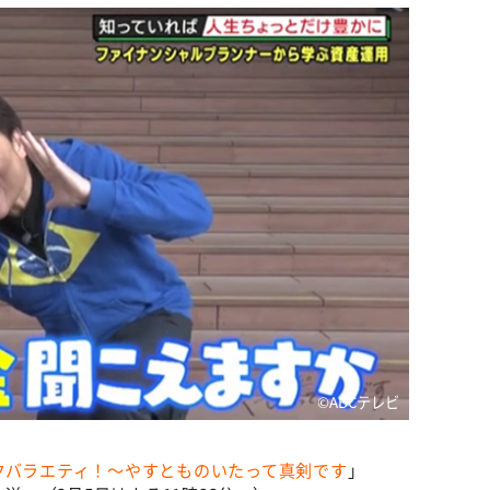
©️ABCテレビ
クバラエティ！～やすとものいたって真剣です
」