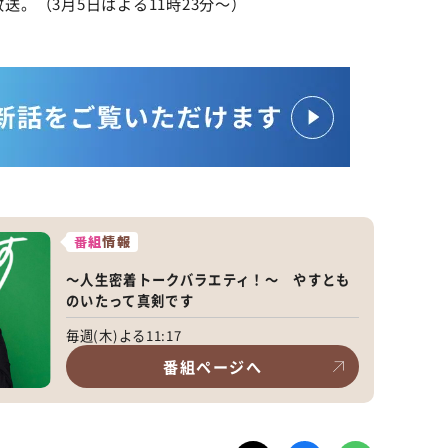
放送。（3月5日はよる11時23分～）
番組
情報
～人生密着トークバラエティ！～ やすとも
のいたって真剣です
毎週(木)よる11:17
番組ページへ