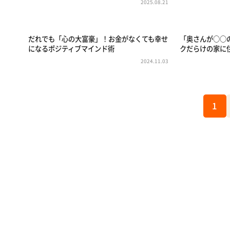
2025.08.21
だれでも「心の大富豪」！お金がなくても幸せ
「奥さんが○○
になるポジティブマインド術
クだらけの家に
2024.11.03
1