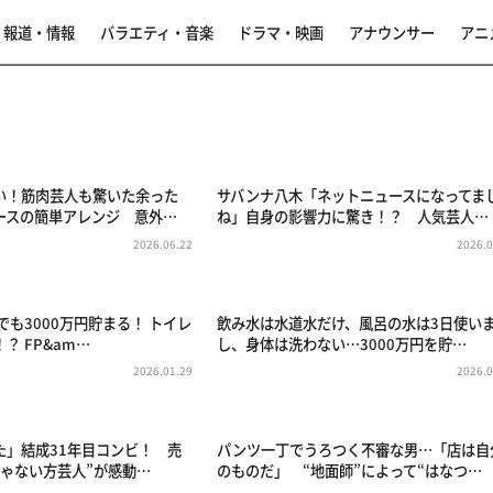
報道・情報
バラエティ・音楽
ドラマ・映画
アナウンサー
アニ
い！筋肉芸人も驚いた余った
サバンナ八木「ネットニュースになってま
ースの簡単アレンジ 意外…
ね」自身の影響力に驚き！？ 人気芸人…
2026.06.22
2026.0
でも3000万円貯まる！ トイレ
飲み水は水道水だけ、風呂の水は3日使い
？ FP&am…
し、身体は洗わない…3000万円を貯…
2026.01.29
2026.0
た」結成31年目コンビ！ 売
パンツ一丁でうろつく不審な男…「店は自
じゃない⽅芸人”が感動…
のものだ」 “地面師”によって“はなつ…