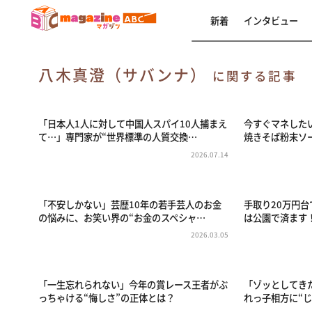
新着
インタビュー
八木真澄（サバンナ）
に関する記事
「日本人1人に対して中国人スパイ10人捕まえ
今すぐマネした
て…」専門家が“世界標準の人質交換…
焼きそば粉末ソ
2026.07.14
「不安しかない」芸歴10年の若手芸人のお金
手取り20万円台
の悩みに、お笑い界の“お金のスペシャ…
は公園で済ます！
2026.03.05
「一生忘れられない」今年の賞レース王者がぶ
「ゾッとしてき
っちゃける“悔しさ”の正体とは？
れっ子相方に“