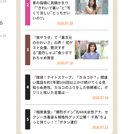
1.02
河合＆A.B.C-Z塚田×福井アナ
家の指摘に眞鍋かをり
「“きれいで暑い”と“汚
「なんでやねん！？」（news お
くて涼しい”どっちがい
かえり）
いの!?」
ら
2026.07.28
DAIGOも台所 ～きょうの献立 何
にする？～
1.06
『旅サラダ』で「異次元
のかわいさ」の声！ 初ゲ
本日はダイアンなり！シーズン２
スト女優、贅沢すぎ
る“雲丹しゃぶ”食リポで
朝だ！生です旅サラダ
おちゃめ発言
2026.07.10
教えて！ニュースライブ 正義の
ミカタ
『探偵！ナイトスクープ』「カヨコか？」間違
い電話を約7年間100回以上かけ続けてくる見
ＬＩＦＥ～夢のカタチ～
知らぬ男性。カヨコのふりをした依頼者に、ポ
ツリと呟いた言葉は…
2026.07.14
新婚さんいらっしゃい！
ポツンと一軒家
『相席食堂』“爆烈ボイン”元NHK女性アナ、セ
クシー水着姿＆規格外グッズ公開！ 千鳥“ちょ
っと待てぃ！！”ボタン連打
ザキ山小屋本館
2026.07.21