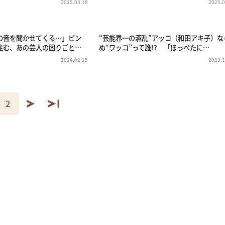
2025.08.18
2025.0
の音を聞かせてくる…」ピン
“芸能界一の酒乱”アッコ（和田アキ子）な
住む、あの芸人の困りごと…
ぬ“ワッコ”って誰!? 「ほっぺたに…
2024.02.15
2023.1
2