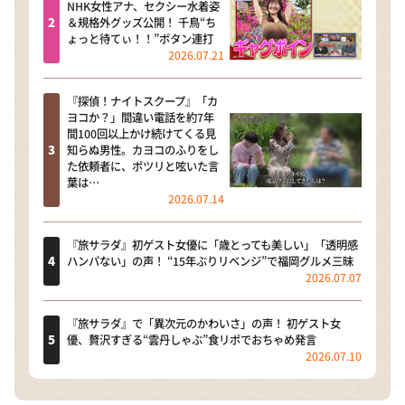
NHK女性アナ、セクシー水着姿
＆規格外グッズ公開！ 千鳥“ち
ょっと待てぃ！！”ボタン連打
2026.07.21
『探偵！ナイトスクープ』「カ
ヨコか？」間違い電話を約7年
間100回以上かけ続けてくる見
知らぬ男性。カヨコのふりをし
た依頼者に、ポツリと呟いた言
葉は…
2026.07.14
『旅サラダ』初ゲスト女優に「歳とっても美しい」「透明感
ハンパない」の声！ “15年ぶりリベンジ”で福岡グルメ三昧
2026.07.07
『旅サラダ』で「異次元のかわいさ」の声！ 初ゲスト女
優、贅沢すぎる“雲丹しゃぶ”食リポでおちゃめ発言
2026.07.10