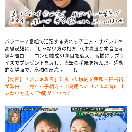
DAIGOも台所 ～きょうの献立 何にする？～
本日はダイアンなり！シーズン２
朝だ！生です旅サラダ
教えて！ニュースライブ 正義のミカタ
バラエティ番組で活躍する売れっ子芸人・サバンナの
ＬＩＦＥ～夢のカタチ～
高橋茂雄に、“じゃない方の相方”八木真澄が本音を赤
新婚さんいらっしゃい！
裸々告白！ コンビ結成31年目を迎え、高橋にサプラ
イズでプレゼントを渡し、直筆の手紙を読んだ。感動
ポツンと一軒家
的な場面で、高橋の反応は……!?
ザキ山小屋本館
【動画】「ざまぁみろ」と思った瞬間を麒麟・田村裕
ぺこぱのまるスポ
が激⽩！ 売れっ子相方・川島明へのリアル本⾳に“じ
ゃない⽅芸人”仲間がザワつく
アナ回覧板