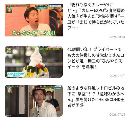
「紛れもなくカレーやけ
ど…」“カレーEXPO”3度制覇の
人気店が生んだ“常識を覆す”一
皿が「まじで待ち焦がれていた
フー…
2026.08.04
41歳同い年！ プライベートで
も大の仲良しの甘党おじさんコ
ンビが唯一無二の“ひんやりス
イーツ”を満喫！
2026.07.30
船のような洋風レトロビルの地
下に“茶室”！？「意味わからへ
ん」扉を開けたTHE SECOND王
者が困惑
2026.07.27