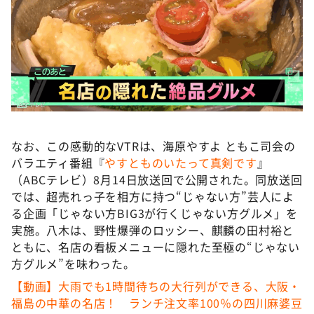
なお、この感動的なVTRは、海原やすよ ともこ司会の
バラエティ番組『
やすとものいたって真剣です
』
（ABCテレビ）8月14日放送回で公開された。同放送回
では、超売れっ子を相方に持つ“じゃない方”芸人によ
る企画「じゃない方BIG3が行くじゃない方グルメ」を
実施。八木は、野性爆弾のロッシー、麒麟の田村裕と
ともに、名店の看板メニューに隠れた至極の“じゃない
方グルメ”を味わった。
【動画】大雨でも1時間待ちの大行列ができる、大阪・
福島の中華の名店！ ランチ注文率100％の四川麻婆豆