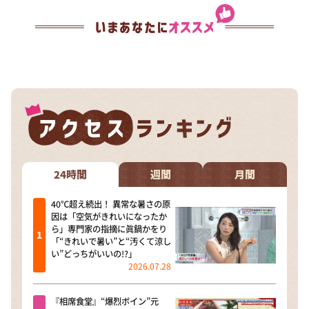
24時間
週間
月間
40℃超え続出！ 異常な暑さの原
因は「空気がきれいになったか
ら」専門家の指摘に眞鍋かをり
「“きれいで暑い”と“汚くて涼し
い”どっちがいいの!?」
2026.07.28
『相席食堂』“爆烈ボイン”元