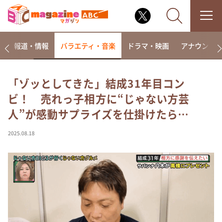
ー
報道・情報
バラエティ・音楽
ドラマ・映画
アナウンサ
「ゾッとしてきた」結成31年目コン
ビ！ 売れっ子相方に“じゃない⽅芸
なるみ・岡村の過ぎるTV
人”が感動サプライズを仕掛けたら…
相席食堂
これ余談なんですけど・・・
2025.08.18
～人生密着トークバラエティ！～ やすとものいたっ
て真剣です
探偵！ナイトスクープ
news おかえり
河合＆A.B.C-Z塚田×福井アナ「なんでやねん！？」
（news おかえり）