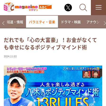
ー
報道・情報
バラエティ・音楽
ドラマ・映画
アナウンサ
だれでも「心の大富豪」！お金がなくて
も幸せになるポジティブマインド術
なるみ・岡村の過ぎるTV
相席食堂
2024.11.03
これ余談なんですけど・・・
～人生密着トークバラエティ！～ やすとものいたっ
て真剣です
探偵！ナイトスクープ
news おかえり
河合＆A.B.C-Z塚田×福井アナ「なんでやねん！？」
（news おかえり）