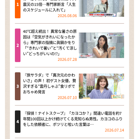
震災の15倍…専門家断言「人生
のスケジュールに入れて」
2026.08.06
40℃超え続出！ 異常な暑さの原
因は「空気がきれいになったか
ら」専門家の指摘に眞鍋かをり
「“きれいで暑い”と“汚くて涼し
い”どっちがいいの!?」
2026.07.28
『旅サラダ』で「異次元のかわ
いさ」の声！ 初ゲスト女優、贅
沢すぎる“雲丹しゃぶ”食リポで
おちゃめ発言
2026.07.10
『探偵！ナイトスクープ』「カヨコか？」間違い電話を約7
年間100回以上かけ続けてくる見知らぬ男性。カヨコのふり
をした依頼者に、ポツリと呟いた言葉は…
2026.07.14