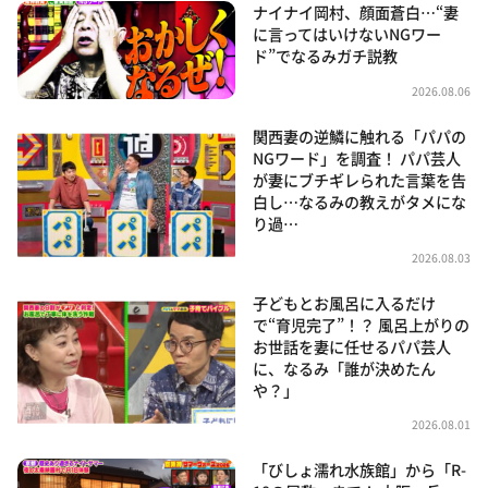
ナイナイ岡村、顔面蒼白…“妻
に言ってはいけないNGワー
ド”でなるみガチ説教
2026.08.06
関西妻の逆鱗に触れる「パパの
NGワード」を調査！ パパ芸人
が妻にブチギレられた言葉を告
白し…なるみの教えがタメにな
り過…
2026.08.03
子どもとお風呂に入るだけ
で“育児完了”！？ 風呂上がりの
お世話を妻に任せるパパ芸人
に、なるみ「誰が決めたん
や？」
2026.08.01
「びしょ濡れ水族館」から「R-