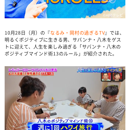
DAIGOも台所 ～きょうの献立 何にする？～
本日はダイアンなり！シーズン２
©️ABCテレビ
朝だ！生です旅サラダ
10月28日（月）の『
なるみ・岡村の過ぎるTV
』では、
教えて！ニュースライブ 正義のミカタ
明るくポジティブに生きる男、サバンナ・八木をゲス
ＬＩＦＥ～夢のカタチ～
トに迎えて、人生を楽しみ過ぎる「サバンナ・八木の
新婚さんいらっしゃい！
ポジティブマインド術13のルール」が紹介された。
ポツンと一軒家
ザキ山小屋本館
ぺこぱのまるスポ
アナ回覧板