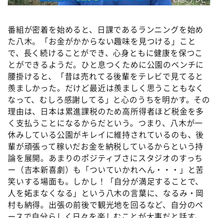
番組が密着を始めると、日課であるランニングを始め
た八木。「お金がかからない趣味を見つける」こと
で、長く続けることができ、心身ともに健康を保つこ
とができるようだ。ひと息つくために公園のベンチに
腰掛けると、「昔は売れてる後輩をテレビで見てると
羨ましかった。だけど最近は羨ましく思うこともなく
なって、むしろ感謝してる」と心のうちを明かす。その
理由は、日本は累進課税のため高所得者ほど税金を多
く支払うことになるからだという。つまり、八木が一
休みしている公園がキレイに維持されているのも、後
輩が頑張って稼いだお金を納税しているからという持
論を展開。あまりのポジティブさにスタジオのすっち
ー（吉本新喜劇）も「ついていかれへん・・・」と苦
笑いする場面も。しかし！「自分が満足することで、
人を妬まなくなる」という八木の言葉に、なるみ・岡
村も納得。出張の前後で観光地を回るなど、自分のペ
ースで自分らしく日々を楽しむことが大事だと話す。