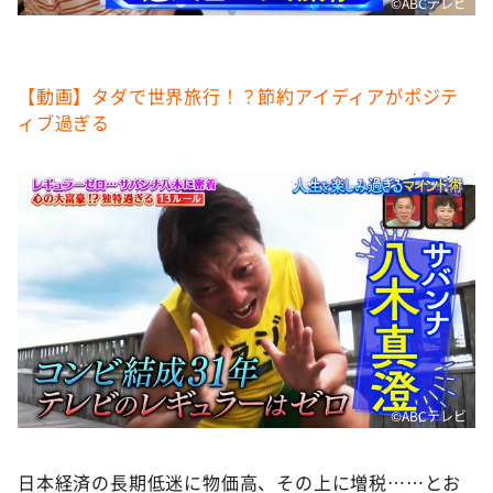
©️ABCテレビ
【動画】タダで世界旅行！？節約アイディアがポジテ
ィブ過ぎる
©️ABCテレビ
日本経済の長期低迷に物価高、その上に増税……とお