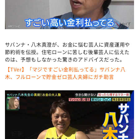
DAIGOも台所 ～きょうの献立 何にする？～
本日はダイアンなり！シーズン２
朝だ！生です旅サラダ
教えて！ニュースライブ 正義のミカタ
サバンナ・八木真澄が、お金に悩む芸人に資産運用や
ＬＩＦＥ～夢のカタチ～
節約術を伝授。住宅ローンに苦しむ後輩芸人に伝えた
新婚さんいらっしゃい！
のは、予想もしなかった驚きのアドバイスだった。
ポツンと一軒家
【TVer】「マジですごい金利払ってる」サバンナ八
木、フルローンで貯金ゼロ芸人夫婦にガチ助言
ザキ山小屋本館
ぺこぱのまるスポ
アナ回覧板