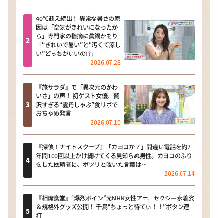
40℃超え続出！ 異常な暑さの原
因は「空気がきれいになったか
ら」専門家の指摘に眞鍋かをり
「“きれいで暑い”と“汚くて涼し
い”どっちがいいの!?」
2026.07.28
『旅サラダ』で「異次元のかわ
いさ」の声！ 初ゲスト女優、贅
沢すぎる“雲丹しゃぶ”食リポで
おちゃめ発言
2026.07.10
『探偵！ナイトスクープ』「カヨコか？」間違い電話を約7
年間100回以上かけ続けてくる見知らぬ男性。カヨコのふり
をした依頼者に、ポツリと呟いた言葉は…
2026.07.14
『相席食堂』“爆烈ボイン”元NHK女性アナ、セクシー水着姿
＆規格外グッズ公開！ 千鳥“ちょっと待てぃ！！”ボタン連
打