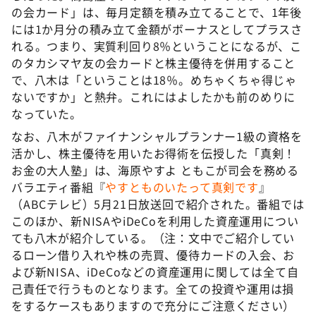
の会カード」は、毎月定額を積み立てることで、1年後
には1か月分の積み立て金額がボーナスとしてプラスさ
れる。つまり、実質利回り8％ということになるが、こ
のタカシマヤ友の会カードと株主優待を併用すること
で、八木は「ということは18％。めちゃくちゃ得じゃ
ないですか」と熱弁。これにはよしたかも前のめりに
なっていた。
なお、八木がファイナンシャルプランナー1級の資格を
活かし、株主優待を用いたお得術を伝授した「真剣！
お金の大人塾」は、海原やすよ ともこが司会を務める
バラエティ番組『
やすとものいたって真剣です
』
（ABCテレビ）5月21日放送回で紹介された。番組では
このほか、新NISAやiDeCoを利用した資産運用につい
ても八木が紹介している。（注：文中でご紹介してい
るローン借り入れや株の売買、優待カードの入会、お
よび新NISA、iDeCoなどの資産運用に関しては全て自
己責任で行うものとなります。全ての投資や運用は損
をするケースもありますので充分にご注意ください）