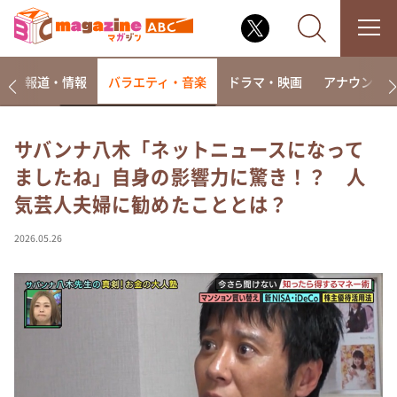
ー
報道・情報
バラエティ・音楽
ドラマ・映画
アナウンサ
サバンナ八木「ネットニュースになって
ましたね」自身の影響力に驚き！？ 人
なるみ・岡村の過ぎるTV
気芸人夫婦に勧めたこととは？
相席食堂
これ余談なんですけど・・・
2026.05.26
～人生密着トークバラエティ！～ やすとものいたっ
て真剣です
探偵！ナイトスクープ
news おかえり
河合＆A.B.C-Z塚田×福井アナ「なんでやねん！？」
（news おかえり）