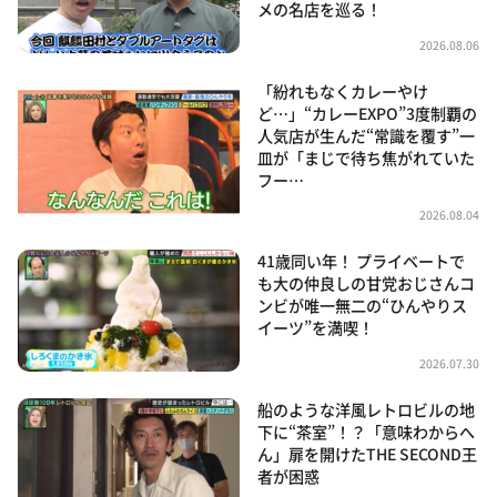
メの名店を巡る！
2026.08.06
「紛れもなくカレーやけ
ど…」“カレーEXPO”3度制覇の
人気店が生んだ“常識を覆す”一
皿が「まじで待ち焦がれていた
フー…
2026.08.04
41歳同い年！ プライベートで
も大の仲良しの甘党おじさんコ
ンビが唯一無二の“ひんやりス
イーツ”を満喫！
2026.07.30
船のような洋風レトロビルの地
下に“茶室”！？「意味わからへ
ん」扉を開けたTHE SECOND王
者が困惑