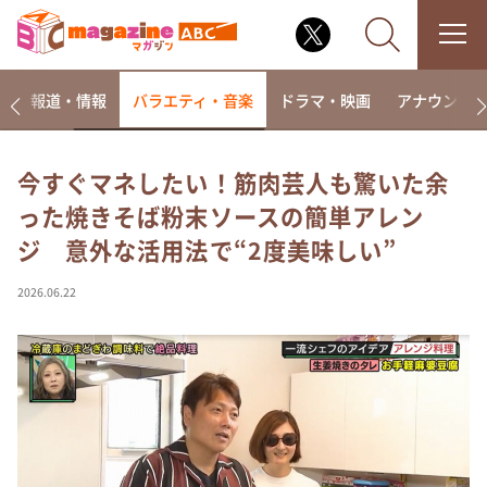
ー
報道・情報
バラエティ・音楽
ドラマ・映画
アナウンサ
今すぐマネしたい！筋肉芸人も驚いた余
った焼きそば粉末ソースの簡単アレン
なるみ・岡村の過ぎるTV
ジ 意外な活用法で“2度美味しい”
相席食堂
これ余談なんですけど・・・
2026.06.22
～人生密着トークバラエティ！～ やすとものいたっ
て真剣です
探偵！ナイトスクープ
news おかえり
河合＆A.B.C-Z塚田×福井アナ「なんでやねん！？」
（news おかえり）