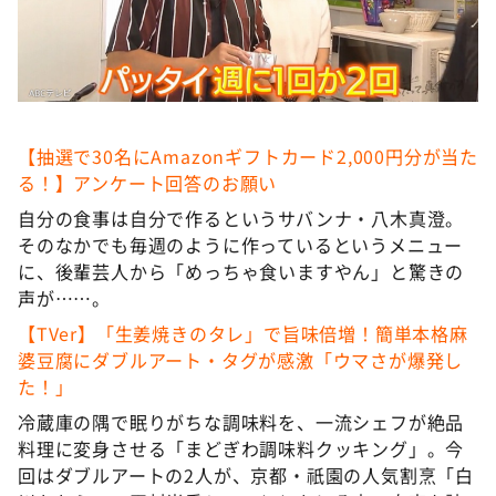
DAIGOも台所 ～きょうの献立 何にする？～
本日はダイアンなり！シーズン２
朝だ！生です旅サラダ
教えて！ニュースライブ 正義のミカタ
【抽選で30名にAmazonギフトカード2,000円分が当た
ＬＩＦＥ～夢のカタチ～
る！】アンケート回答のお願い
新婚さんいらっしゃい！
自分の食事は自分で作るというサバンナ・八木真澄。
ポツンと一軒家
そのなかでも毎週のように作っているというメニュー
に、後輩芸人から「めっちゃ食いますやん」と驚きの
ザキ山小屋本館
声が……。
ぺこぱのまるスポ
【TVer】「生姜焼きのタレ」で旨味倍増！簡単本格麻
アナ回覧板
婆豆腐にダブルアート・タグが感激「ウマさが爆発し
た！」
冷蔵庫の隅で眠りがちな調味料を、一流シェフが絶品
料理に変身させる「まどぎわ調味料クッキング」。今
回はダブルアートの2人が、京都・祇園の人気割烹「白