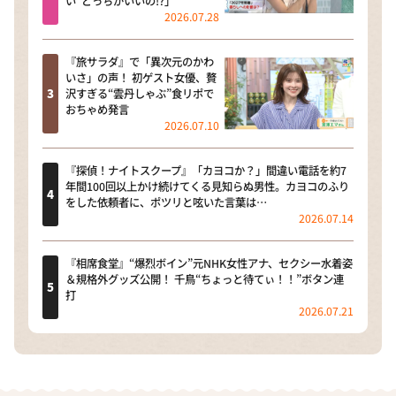
い”どっちがいいの!?」
2026.07.28
『旅サラダ』で「異次元のかわ
いさ」の声！ 初ゲスト女優、贅
沢すぎる“雲丹しゃぶ”食リポで
おちゃめ発言
2026.07.10
『探偵！ナイトスクープ』「カヨコか？」間違い電話を約7
年間100回以上かけ続けてくる見知らぬ男性。カヨコのふり
をした依頼者に、ポツリと呟いた言葉は…
2026.07.14
『相席食堂』“爆烈ボイン”元NHK女性アナ、セクシー水着姿
＆規格外グッズ公開！ 千鳥“ちょっと待てぃ！！”ボタン連
打
2026.07.21