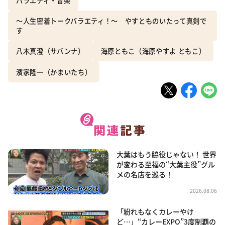
バラエティ・音楽
～人生密着トークバラエティ！～ やすとものいたって真剣で
す
八木真澄（サバンナ）
海原ともこ（海原やすよ ともこ）
濱家隆一（かまいたち）
大葉はもう脇役じゃない！ 世界
が変わる至福の“大葉主役”グル
メの名店を巡る！
2026.08.06
「紛れもなくカレーやけ
ど…」“カレーEXPO”3度制覇の