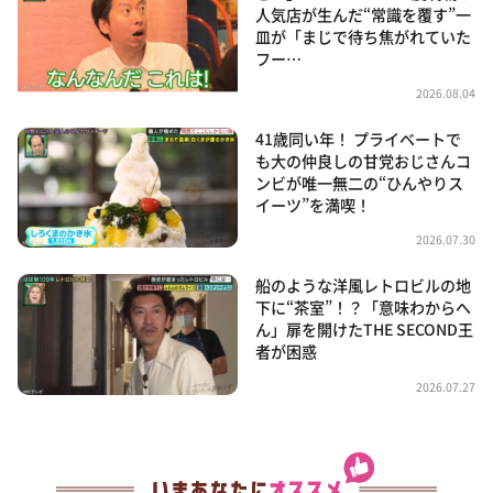
人気店が生んだ“常識を覆す”一
皿が「まじで待ち焦がれていた
フー…
2026.08.04
41歳同い年！ プライベートで
も大の仲良しの甘党おじさんコ
ンビが唯一無二の“ひんやりス
イーツ”を満喫！
2026.07.30
船のような洋風レトロビルの地
下に“茶室”！？「意味わからへ
ん」扉を開けたTHE SECOND王
者が困惑
2026.07.27