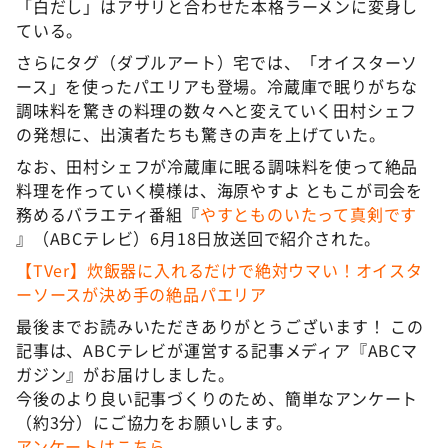
「白だし」はアサリと合わせた本格ラーメンに変身し
ている。
さらにタグ（ダブルアート）宅では、「オイスターソ
ース」を使ったパエリアも登場。冷蔵庫で眠りがちな
調味料を驚きの料理の数々へと変えていく田村シェフ
の発想に、出演者たちも驚きの声を上げていた。
なお、田村シェフが冷蔵庫に眠る調味料を使って絶品
料理を作っていく模様は、海原やすよ ともこが司会を
務めるバラエティ番組『
やすとものいたって真剣です
』（ABCテレビ）6月18日放送回で紹介された。
【TVer】炊飯器に入れるだけで絶対ウマい！オイスタ
ーソースが決め手の絶品パエリア
最後までお読みいただきありがとうございます！ この
記事は、ABCテレビが運営する記事メディア『ABCマ
ガジン』がお届けしました。
今後のより良い記事づくりのため、簡単なアンケート
（約3分）にご協力をお願いします。
アンケートはこちら