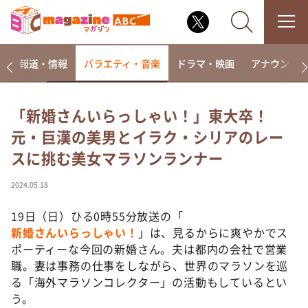
ー
報道・情報
バラエティ・音楽
ドラマ・映画
アナウンサ
「新婚さんいらっしゃい！」東大卒！
元・巨漢の美男とイラク・シリアのレー
なるみ・岡村の過ぎるTV
スに挑む美女マラソンランナー
相席食堂
これ余談なんですけど・・・
2024.05.18
～人生密着トークバラエティ！～ やすとものいたっ
て真剣です
19日（日）ひる0時55分放送の「
新婚さんいらっしゃい！
」は、見るからに爽やかでス
探偵！ナイトスクープ
ポーティーな今回の新婚さん。夫は都内の会社で営業
news おかえり
職。妻は事務の仕事をしながら、世界のマラソンを巡
河合＆A.B.C-Z塚田×福井アナ「なんでやねん！？」
る「海外マラソンコレクター」の活動もしているとい
（news おかえり）
う。