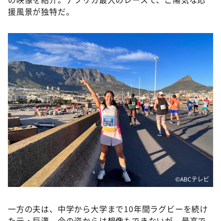
援風景が独特だ。
©️ABCテレビ
一方の夫は、中学から大学まで10年間ラグビーを続け
た元・巨漢。今の姿からは想像もできないが、最高で