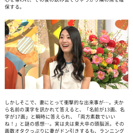
保する。
©️ABCテレビ
しかしそこで、妻にとって衝撃的な出来事が…。夫か
ら名前の漢字を訊かれて答えると、「名前が13画、名
字が17画」と瞬時に答えられ、「両方素数でいい
ね！」と謎の感想…。実は夫は東大卒の頭脳派。その
画数オタクっぷりに妻がドン引きするも、ランニング