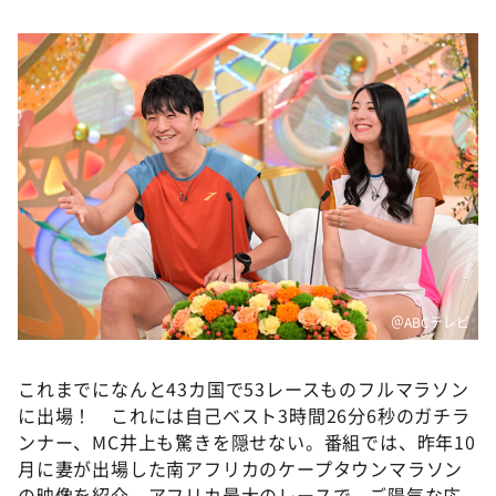
DAIGOも台所 ～きょうの献立 何にする？～
本日はダイアンなり！シーズン２
朝だ！生です旅サラダ
教えて！ニュースライブ 正義のミカタ
ＬＩＦＥ～夢のカタチ～
新婚さんいらっしゃい！
ポツンと一軒家
ザキ山小屋本館
ぺこぱのまるスポ
＠ABCテレビ
アナ回覧板
これまでになんと43カ国で53レースものフルマラソン
に出場！ これには自己ベスト3時間26分6秒のガチラ
ンナー、MC井上も驚きを隠せない。番組では、昨年10
月に妻が出場した南アフリカのケープタウンマラソン
の映像を紹介。アフリカ最大のレースで、ご陽気な応