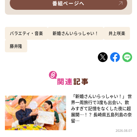
番組ページへ
バラエティ・音楽
新婚さんいらっしゃい！
井上咲楽
藤井隆
「新婚さんいらっしゃい！」 世
界一周旅行で3度も出会い、飲
みすぎて記憶をなくした夜に超
展開…！？ 長崎県五島列島の奈
留…
2026.08.07