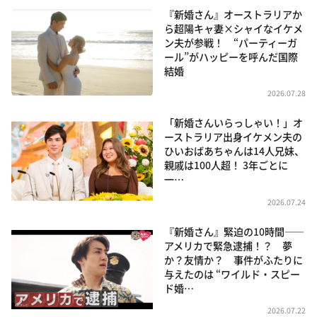
『新婚さん』オーストラリアか
ら超陽キャ妻×シャイなイケメ
ン夫が参戦！ “パーティーガ
ール”がハッピーを呼んだ国際
結婚
2026.07.28
「新婚さんいらっしゃい！」オ
ーストラリア出身イケメン夫の
ひいおばあちゃんは14人兄妹、
親戚は100人超！ 3年ごとに
一…
2026.07.24
『新婚さん』緊迫の10時間――
アメリカで緊急逮捕！？ 夢
か？友情か？ 事件がふたりに
与えたのは “ワイルド・スピー
ド婚…
2026.07.22