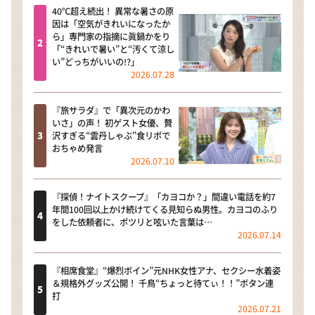
40℃超え続出！ 異常な暑さの原
因は「空気がきれいになったか
ら」専門家の指摘に眞鍋かをり
「“きれいで暑い”と“汚くて涼し
い”どっちがいいの!?」
2026.07.28
『旅サラダ』で「異次元のかわ
いさ」の声！ 初ゲスト女優、贅
沢すぎる“雲丹しゃぶ”食リポで
おちゃめ発言
2026.07.10
『探偵！ナイトスクープ』「カヨコか？」間違い電話を約7
年間100回以上かけ続けてくる見知らぬ男性。カヨコのふり
をした依頼者に、ポツリと呟いた言葉は…
2026.07.14
『相席食堂』“爆烈ボイン”元NHK女性アナ、セクシー水着姿
＆規格外グッズ公開！ 千鳥“ちょっと待てぃ！！”ボタン連
打
2026.07.21