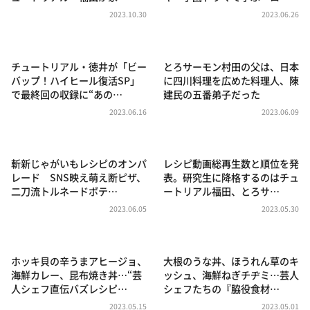
DAIGOも台所 ～きょうの献立 何にする？～
2023.10.30
2023.06.26
本日はダイアンなり！シーズン２
朝だ！生です旅サラダ
チュートリアル・徳井が「ビー
とろサーモン村田の父は、日本
教えて！ニュースライブ 正義のミカタ
バップ！ハイヒール復活SP」
に四川料理を広めた料理人、陳
で最終回の収録に“あの…
建民の五番弟子だった
ＬＩＦＥ～夢のカタチ～
2023.06.16
2023.06.09
新婚さんいらっしゃい！
ポツンと一軒家
斬新じゃがいもレシピのオンパ
レシピ動画総再生数と順位を発
ザキ山小屋本館
レード SNS映え萌え断ピザ、
表。研究生に降格するのはチュ
二刀流トルネードポテ…
ートリアル福田、とろサ…
ぺこぱのまるスポ
2023.06.05
2023.05.30
アナ回覧板
ホッキ貝の辛うまアヒージョ、
大根のうな丼、ほうれん草のキ
海鮮カレー、昆布焼き丼…“芸
ッシュ、海鮮ねぎチヂミ…芸人
人シェフ直伝バズレシピ…
シェフたちの『脇役食材…
2023.05.15
2023.05.01