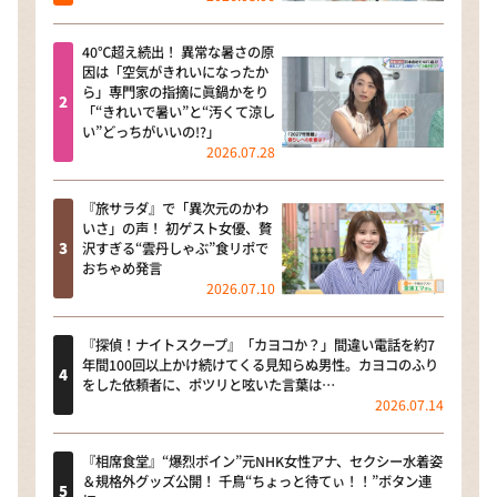
40℃超え続出！ 異常な暑さの原
因は「空気がきれいになったか
ら」専門家の指摘に眞鍋かをり
「“きれいで暑い”と“汚くて涼し
い”どっちがいいの!?」
2026.07.28
『旅サラダ』で「異次元のかわ
いさ」の声！ 初ゲスト女優、贅
沢すぎる“雲丹しゃぶ”食リポで
おちゃめ発言
2026.07.10
『探偵！ナイトスクープ』「カヨコか？」間違い電話を約7
年間100回以上かけ続けてくる見知らぬ男性。カヨコのふり
をした依頼者に、ポツリと呟いた言葉は…
2026.07.14
『相席食堂』“爆烈ボイン”元NHK女性アナ、セクシー水着姿
＆規格外グッズ公開！ 千鳥“ちょっと待てぃ！！”ボタン連