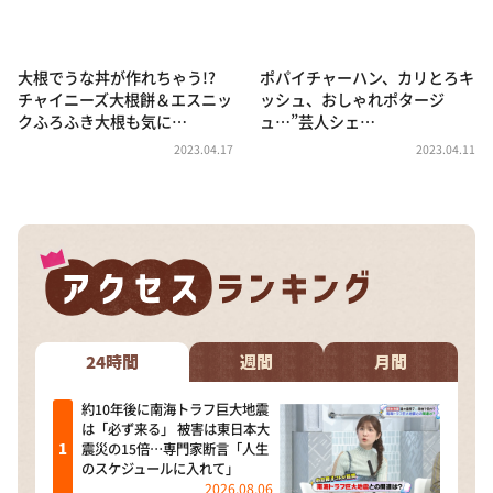
大根でうな丼が作れちゃう!?
ポパイチャーハン、カリとろキ
チャイニーズ大根餅＆エスニッ
ッシュ、おしゃれポタージ
クふろふき大根も気に…
ュ…”芸人シェ…
2023.04.17
2023.04.11
24時間
週間
月間
約10年後に南海トラフ巨大地震
は「必ず来る」 被害は東日本大
震災の15倍…専門家断言「人生
のスケジュールに入れて」
2026.08.06