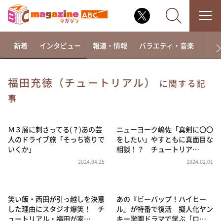
新着
インタビュー
報道・情報
バラエティ・音楽
ドラ
福田充徳（チュートリアル）
に関する記
なるみ・岡村の過ぎるTV
事
相席食堂
Ｍ３層に刺さってる(？)あの芸
ニューヨーク嶋佐「真剣に〇〇
これ余談なんですけど・・・
人のドライブ旅「そっち寄りで
をしたい」やすともに真面目な
～人生密着トークバラエティ！～ やすとものいたっ
いくか」
相談！？ チュートリア…
て真剣です
2024.04.25
2024.02.01
探偵！ナイトスクープ
news おかえり
笑い飯・西田が引っ越しを決意
あの『ビーバップ！ハイヒー
河合＆A.B.C-Z塚田×福井アナ「なんでやねん！？」
（news おかえり）
した理由にスタジオ爆笑！ チ
ル』が特番で復活 擬人化ヤン
ュートリアル・福田が家…
キー学園ドラマで学ぶ「ロ…