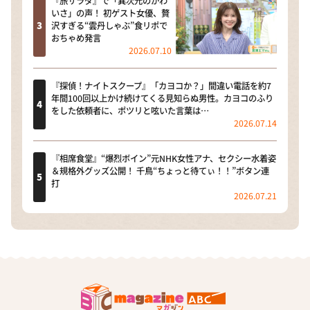
『旅サラダ』で「異次元のかわ
いさ」の声！ 初ゲスト女優、贅
沢すぎる“雲丹しゃぶ”食リポで
おちゃめ発言
2026.07.10
『探偵！ナイトスクープ』「カヨコか？」間違い電話を約7
年間100回以上かけ続けてくる見知らぬ男性。カヨコのふり
をした依頼者に、ポツリと呟いた言葉は…
2026.07.14
『相席食堂』“爆烈ボイン”元NHK女性アナ、セクシー水着姿
＆規格外グッズ公開！ 千鳥“ちょっと待てぃ！！”ボタン連
打
2026.07.21