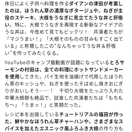
休日によく子供へ料理を作る
ダイアンの津田が考案し
たのは、ほうれん草の濃厚なポタージュや、ねぎが主
役のステーキ、大根をうなぎに見立てたうな丼と肝吸
い
。特に、大根でうなぎを再現する斬新なアイデアの
うな丼は、今改めて見てもビックリ！ 共演者たちが
「マジうまい！」「大根そのものの甘みもすごく出て
いる」と称賛したこの“なんちゃってうな丼＆肝吸
い”を作ってみたくなる。
YouTubeのキャンプ飯動画が話題になっている
とろサ
ーモンの村田は、全ての料理にホットサンドメーカー
を使用
してきた。パイ生地を油揚げで代用したほうれ
ん草のキッシュや、ねぎを使ったそばめし焼きおにぎ
りがおいしそう……！ 千切り大根をたっぷり入れた
中華大根餅も絶品で、試食した共演者たちは「もちも
ち～」「うまっ！」と笑顔だった。
レシピ本を出版している
チュートリアルの福田が作っ
た、鮮やかなほうれん草チャーハンや、さまざまなス
パイスを加えたエスニック風ふろふき大根
の作り方も