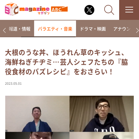
ー
報道・情報
バラエティ・音楽
ドラマ・映画
アナウンサ
大根のうな丼、ほうれん草のキッシュ、
海鮮ねぎチヂミ…芸人シェフたちの『脇
なるみ・岡村の過ぎるTV
役食材のバズレシピ』をおさらい！
相席食堂
これ余談なんですけど・・・
2023.05.01
～人生密着トークバラエティ！～ やすとものいたっ
て真剣です
探偵！ナイトスクープ
news おかえり
河合＆A.B.C-Z塚田×福井アナ「なんでやねん！？」
（news おかえり）