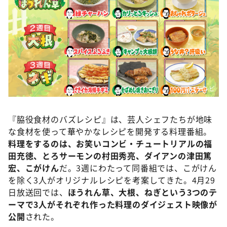
©ABCテレビ
『脇役食材のバズレシピ』は、芸人シェフたちが地味
な食材を使って華やかなレシピを開発する料理番組。
料理をするのは、お笑いコンビ・チュートリアルの福
田充徳、とろサーモンの村田秀亮、ダイアンの津田篤
宏、こがけん
だ。3週にわたって同番組では、こがけん
を除く3人がオリジナルレシピを考案してきた。4月29
日放送回では、
ほうれん草、大根、ねぎという3つのテ
ーマで3人がそれぞれ作った料理のダイジェスト映像が
公開
された。