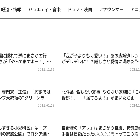
報道・情報
バラエティ・音楽
ドラマ・映画
アナウンサー
アニ
里に隠れて孫にまさかの行
「我が子よりも可愛い！」あの鬼嫁タレン
たちが「やってますよー！」…
がデレデレに！？厳しさと愛情に満ちた“
2025.11.06
2025.1
」専門家「正気」「冗談では
北斗晶“名もない家事”やらない家族に「こ
ンプ大統領の“グリーンラ…
野郎！」 「捨てろよ！」かまいたち山…
2025.01.23
2024.1
しすぎる小児科医」は…プー
自衛隊の「アレ」はまさかの自腹、特殊勤
例の家族公開」でロシア選…
手当は日額たった○○○○円…ってこの冷