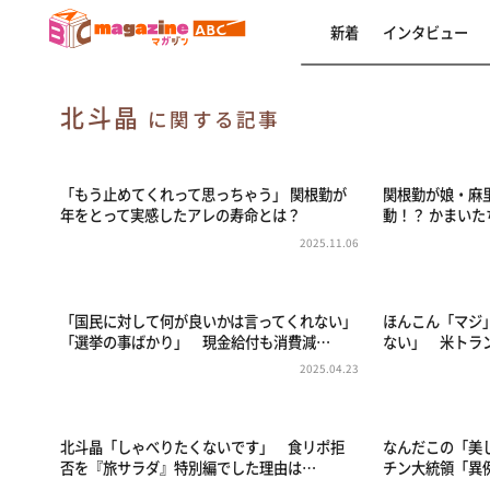
新着
インタビュー
北斗晶
に関する記事
「もう止めてくれって思っちゃう」 関根勤が
関根勤が娘・麻
年をとって実感したアレの寿命とは？
動！？ かまい
2025.11.06
「国民に対して何が良いかは言ってくれない」
ほんこん「マジ
「選挙の事ばかり」 現金給付も消費減…
ない」 米トラ
2025.04.23
北斗晶「しゃべりたくないです」 食リポ拒
なんだこの「美
否を『旅サラダ』特別編でした理由は…
チン大統領「異