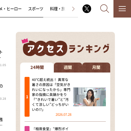
メ・ヒーロー
スポーツ
料理・旅
ラジオ番組
その他
ト
なるみ・岡村の過ぎるTV
…
1.05
相席食堂
24時間
週間
月間
これ余談なんですけど・・・
40℃超え続出！ 異常な
暑さの原因は「空気がき
の
れいになったから」専門
～人生密着トークバラエティ！
家の指摘に眞鍋かをり
～ やすとものいたって真剣です
0.28
「“きれいで暑い”と“汚
くて涼しい”どっちがい
探偵！ナイトスクープ
いの!?」
2026.07.28
務
news おかえり
…
『相席食堂』“爆烈ボイ