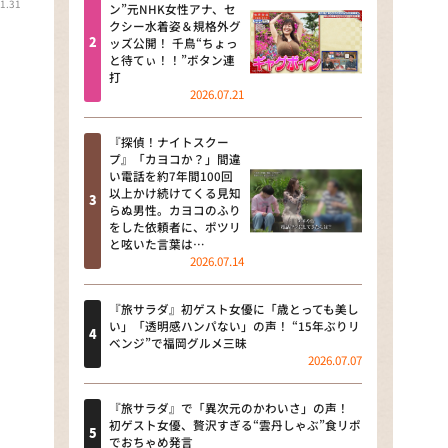
1.31
河合＆A.B.C-Z塚田×福井アナ
ン”元NHK女性アナ、セ
クシー水着姿＆規格外グ
「なんでやねん！？」（news お
ッズ公開！ 千鳥“ちょっ
かえり）
と待てぃ！！”ボタン連
打
DAIGOも台所 ～きょうの献立 何
2026.07.21
にする？～
『探偵！ナイトスクー
本日はダイアンなり！シーズン２
プ』「カヨコか？」間違
い電話を約7年間100回
朝だ！生です旅サラダ
以上かけ続けてくる見知
らぬ男性。カヨコのふり
をした依頼者に、ポツリ
教えて！ニュースライブ 正義の
と呟いた言葉は…
ミカタ
2026.07.14
ＬＩＦＥ～夢のカタチ～
『旅サラダ』初ゲスト女優に「歳とっても美し
い」「透明感ハンパない」の声！ “15年ぶりリ
新婚さんいらっしゃい！
ベンジ”で福岡グルメ三昧
2026.07.07
ポツンと一軒家
『旅サラダ』で「異次元のかわいさ」の声！
ザキ山小屋本館
初ゲスト女優、贅沢すぎる“雲丹しゃぶ”食リポ
でおちゃめ発言