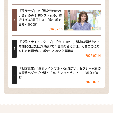
『旅サラダ』で「異次元のかわ
いさ」の声！ 初ゲスト女優、贅
沢すぎる“雲丹しゃぶ”食リポで
おちゃめ発言
2026.07.10
『探偵！ナイトスクープ』「カヨコか？」間違い電話を約7
年間100回以上かけ続けてくる見知らぬ男性。カヨコのふり
をした依頼者に、ポツリと呟いた言葉は…
2026.07.14
『相席食堂』“爆烈ボイン”元NHK女性アナ、セクシー水着姿
＆規格外グッズ公開！ 千鳥“ちょっと待てぃ！！”ボタン連
打
2026.07.21