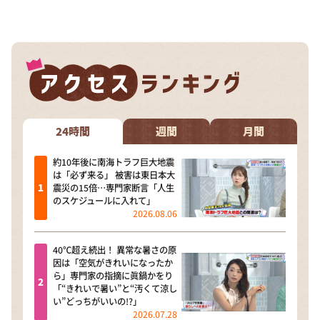
DAIGOも台所 ～きょうの献立 何にする？～
本日はダイアンなり！シーズン２
朝だ！生です旅サラダ
教えて！ニュースライブ 正義のミカタ
ＬＩＦＥ～夢のカタチ～
新婚さんいらっしゃい！
24時間
週間
月間
ポツンと一軒家
約10年後に南海トラフ巨大地震
は「必ず来る」 被害は東日本大
ザキ山小屋本館
震災の15倍…専門家断言「人生
のスケジュールに入れて」
ぺこぱのまるスポ
2026.08.06
アナ回覧板
40℃超え続出！ 異常な暑さの原
因は「空気がきれいになったか
ら」専門家の指摘に眞鍋かをり
「“きれいで暑い”と“汚くて涼し
い”どっちがいいの!?」
2026.07.28