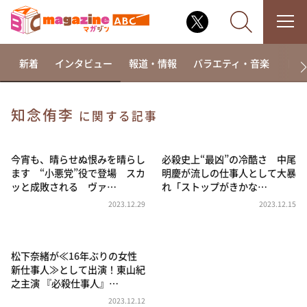
新着
インタビュー
報道・情報
バラエティ・音楽
ドラ
知念侑李
に関する記事
なるみ・岡村の過ぎるTV
相席食堂
今宵も、晴らせぬ恨みを晴らし
必殺史上“最凶”の冷酷さ 中尾
ます “小悪党”役で登場 スカ
明慶が流しの仕事人として大暴
これ余談なんですけど・・・
ッと成敗される ヴァ…
れ「ストップがきかな…
～人生密着トークバラエティ！～ やすとものいたっ
2023.12.29
2023.12.15
て真剣です
探偵！ナイトスクープ
松下奈緒が≪16年ぶりの女性
news おかえり
新仕事人≫として出演！東山紀
河合＆A.B.C-Z塚田×福井アナ「なんでやねん！？」
之主演 『必殺仕事人』…
（news おかえり）
2023.12.12