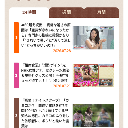
DAIGOも台所 ～きょうの献立 何にする？～
本日はダイアンなり！シーズン２
24時間
週間
月間
朝だ！生です旅サラダ
40℃超え続出！ 異常な暑さの原
因は「空気がきれいになったか
教えて！ニュースライブ 正義のミカタ
ら」専門家の指摘に眞鍋かをり
「“きれいで暑い”と“汚くて涼し
ＬＩＦＥ～夢のカタチ～
い”どっちがいいの!?」
2026.07.28
新婚さんいらっしゃい！
ポツンと一軒家
『相席食堂』“爆烈ボイン”元
NHK女性アナ、セクシー水着姿
ザキ山小屋本館
＆規格外グッズ公開！ 千鳥“ち
ょっと待てぃ！！”ボタン連打
ぺこぱのまるスポ
2026.07.21
アナ回覧板
『探偵！ナイトスクープ』「カ
ヨコか？」間違い電話を約7年
間100回以上かけ続けてくる見
知らぬ男性。カヨコのふりをし
た依頼者に、ポツリと呟いた言
葉は…