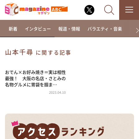
新着
インタビュー
報道・情報
バラエティ・音楽
ドラ
山本千尋
に関する記事
なるみ・岡村の過ぎるTV
相席食堂
おでん×お好み焼き＝実は相性
最強！ 大阪の名店・さとみの
これ余談なんですけど・・・
名物グルメに胃袋を掴ま…
～人生密着トークバラエティ！～ やすとものいたっ
2023.04.10
て真剣です
探偵！ナイトスクープ
news おかえり
河合＆A.B.C-Z塚田×福井アナ「なんでやねん！？」
（news おかえり）