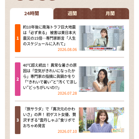
DAIGOも台所 ～きょうの献立 何にする？～
本日はダイアンなり！シーズン２
24時間
週間
月間
朝だ！生です旅サラダ
約10年後に南海トラフ巨大地震
は「必ず来る」 被害は東日本大
教えて！ニュースライブ 正義のミカタ
震災の15倍…専門家断言「人生
のスケジュールに入れて」
ＬＩＦＥ～夢のカタチ～
2026.08.06
新婚さんいらっしゃい！
40℃超え続出！ 異常な暑さの原
ポツンと一軒家
因は「空気がきれいになったか
ら」専門家の指摘に眞鍋かをり
ザキ山小屋本館
「“きれいで暑い”と“汚くて涼し
い”どっちがいいの!?」
ぺこぱのまるスポ
2026.07.28
アナ回覧板
『旅サラダ』で「異次元のかわ
いさ」の声！ 初ゲスト女優、贅
沢すぎる“雲丹しゃぶ”食リポで
おちゃめ発言
2026.07.10