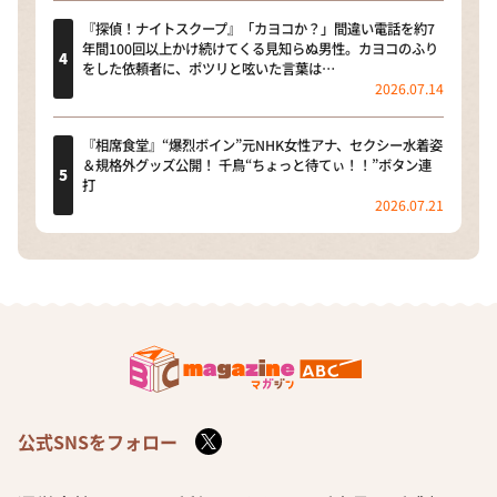
『探偵！ナイトスクープ』「カヨコか？」間違い電話を約7
年間100回以上かけ続けてくる見知らぬ男性。カヨコのふり
をした依頼者に、ポツリと呟いた言葉は…
2026.07.14
『相席食堂』“爆烈ボイン”元NHK女性アナ、セクシー水着姿
＆規格外グッズ公開！ 千鳥“ちょっと待てぃ！！”ボタン連
打
2026.07.21
公式SNSをフォロー