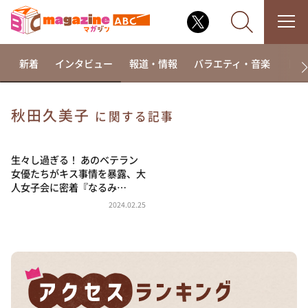
新着
インタビュー
報道・情報
バラエティ・音楽
ドラ
秋田久美子
に関する記事
なるみ・岡村の過ぎるTV
相席食堂
生々し過ぎる！ あのベテラン
女優たちがキス事情を暴露、大
これ余談なんですけど・・・
人女子会に密着『なるみ…
～人生密着トークバラエティ！～ やすとものいたっ
2024.02.25
て真剣です
探偵！ナイトスクープ
news おかえり
河合＆A.B.C-Z塚田×福井アナ「なんでやねん！？」
（news おかえり）