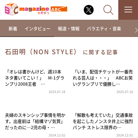
新着
インタビュー
報道・情報
バラエティ・音楽
ドラ
石田明（NON STYLE）
に関する記事
なるみ・岡村の過ぎるTV
相席食堂
「オレは書かんけど、週10本
「いま、配信チケットが一番売
ネタ書いてこい！」 M-1グラ
れる芸人は・・・」 ABCお笑
これ余談なんですけど・・・
ンプリ2008王者 …
いグランプリで優勝し…
～人生密着トークバラエティ！～ やすとものいたっ
2025.07.18
2025.07.16
て真剣です
探偵！ナイトスクープ
夫婦のスキンシップ事情を明か
「解散も考えていた」交通事故
news おかえり
す。出産前は「結構マゾ気質」
を起こしたノンスタ井上に強烈
河合＆A.B.C-Z塚田×福井アナ「なんでやねん！？」
だったのに…2児の母・…
パンチ ストレス限界の…
（news おかえり）
2024.12.02
2024.12.01