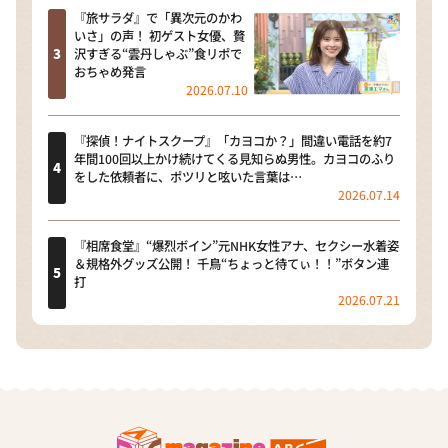
『旅サラダ』で「異次元のかわ
いさ」の声！ 初ゲスト女優、贅
沢すぎる“雲丹しゃぶ”食リポで
おちゃめ発言
2026.07.10
『探偵！ナイトスクープ』「カヨコか？」間違い電話を約7
年間100回以上かけ続けてくる見知らぬ男性。カヨコのふり
をした依頼者に、ポツリと呟いた言葉は…
2026.07.14
『相席食堂』“爆烈ボイン”元NHK女性アナ、セクシー水着姿
＆規格外グッズ公開！ 千鳥“ちょっと待てぃ！！”ボタン連
打
2026.07.21