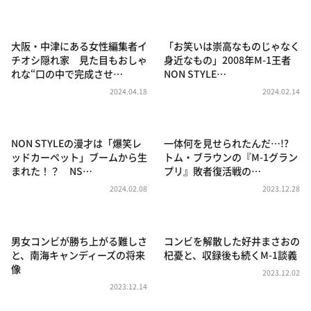
DAIGOも台所 ～きょうの献立 何にする？～
本日はダイアンなり！シーズン２
大阪・中津にある女性編集者イ
「お笑いは崇高なものじゃなく
朝だ！生です旅サラダ
チオシ隠れ家 見た目もおしゃ
身近なもの」2008年M-1王者
れな“口の中で完成させ…
NON STYLE…
教えて！ニュースライブ 正義のミカタ
2024.04.18
2024.02.14
ＬＩＦＥ～夢のカタチ～
新婚さんいらっしゃい！
NON STYLEの漫才は「爆笑レ
一体何を見せられたんだ…!?
ポツンと一軒家
ッドカーペット」ブームから生
トム・ブラウンの『M-1グラン
まれた！？ NS…
プリ』敗者復活戦の…
ザキ山小屋本館
2024.02.08
2023.12.28
ぺこぱのまるスポ
アナ回覧板
男女コンビが勝ち上がる難しさ
コンビを解散した好井まさおの
と、南海キャンディーズの将来
杞憂と、収録後も続くM-1談義
像
2023.12.02
2023.12.14