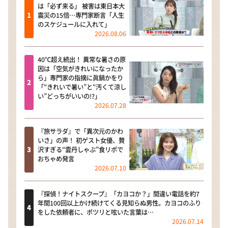
は「必ず来る」 被害は東日本大
震災の15倍…専門家断言「人生
のスケジュールに入れて」
2026.08.06
40℃超え続出！ 異常な暑さの原
因は「空気がきれいになったか
ら」専門家の指摘に眞鍋かをり
「“きれいで暑い”と“汚くて涼し
い”どっちがいいの!?」
2026.07.28
『旅サラダ』で「異次元のかわ
いさ」の声！ 初ゲスト女優、贅
沢すぎる“雲丹しゃぶ”食リポで
おちゃめ発言
2026.07.10
『探偵！ナイトスクープ』「カヨコか？」間違い電話を約7
年間100回以上かけ続けてくる見知らぬ男性。カヨコのふり
をした依頼者に、ポツリと呟いた言葉は…
2026.07.14