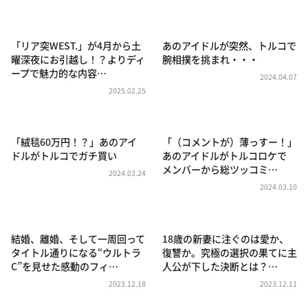
DAIGOも台所 ～きょうの献立 何にする？～
本日はダイアンなり！シーズン２
「リア突WEST.」が4月から土
あのアイドルが突然、トルコで
朝だ！生です旅サラダ
曜深夜にお引越し！？よりディ
腕相撲を挑まれ・・・
ープで魅力的な内容…
教えて！ニュースライブ 正義のミカタ
2024.04.07
2025.02.25
ＬＩＦＥ～夢のカタチ～
新婚さんいらっしゃい！
「絨毯60万円！？」あのアイ
「（コメントが）薄っすー！」
ポツンと一軒家
ドルがトルコでガチ買い
あのアイドルがトルコロケで
メンバーから総ツッコミ…
ザキ山小屋本館
2024.03.24
2024.03.10
ぺこぱのまるスポ
アナ回覧板
結婚、離婚、そして一周回って
18歳の新妻に注ぐのは愛か、
タイトル通りになる“ウルトラ
復讐か。究極の選択の果てに主
C”を見せた感動のフィ…
人公が下した決断とは？…
2023.12.18
2023.12.11