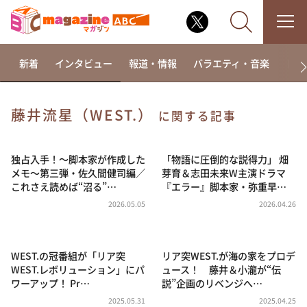
新着
インタビュー
報道・情報
バラエティ・音楽
ドラ
藤井流星（WEST.）
に関する記事
なるみ・岡村の過ぎるTV
相席食堂
独占入手！～脚本家が作成した
「物語に圧倒的な説得力」 畑
メモ～第三弾・佐久間健司編／
芽育＆志田未来W主演ドラマ
これ余談なんですけど・・・
これさえ読めば“沼る”…
『エラー』脚本家・弥重早…
～人生密着トークバラエティ！～ やすとものいたっ
2026.05.05
2026.04.26
て真剣です
探偵！ナイトスクープ
WEST.の冠番組が「リア突
リア突WEST.が海の家をプロデ
news おかえり
WEST.レボリューション」にパ
ュース！ 藤井＆小瀧が“伝
河合＆A.B.C-Z塚田×福井アナ「なんでやねん！？」
ワーアップ！ Pr…
説”企画のリベンジへ…
（news おかえり）
2025.05.31
2025.04.25