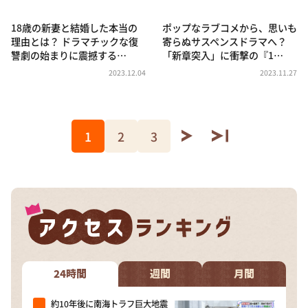
18歳の新妻と結婚した本当の
ポップなラブコメから、思いも
理由とは？ ドラマチックな復
寄らぬサスペンスドラマへ？
讐劇の始まりに震撼する…
「新章突入」に衝撃の『1…
2023.12.04
2023.11.27
1
2
3
24時間
週間
月間
約10年後に南海トラフ巨大地震