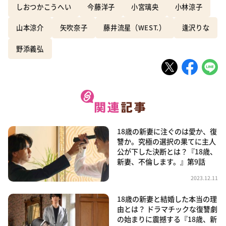
しおつかこうへい
今藤洋子
小宮璃央
小林涼子
山本涼介
矢吹奈子
藤井流星（WEST.）
逢沢りな
野添義弘
18歳の新妻に注ぐのは愛か、復
讐か。究極の選択の果てに主人
公が下した決断とは？『18歳、
新妻、不倫します。』第9話
2023.12.11
18歳の新妻と結婚した本当の理
由とは？ ドラマチックな復讐劇
の始まりに震撼する『18歳、新