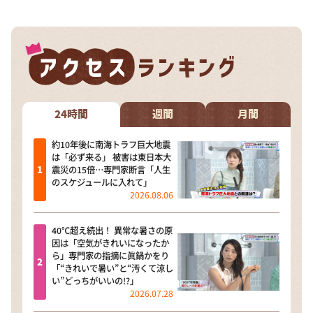
24時間
週間
月間
約10年後に南海トラフ巨大地震
は「必ず来る」 被害は東日本大
震災の15倍…専門家断言「人生
のスケジュールに入れて」
2026.08.06
40℃超え続出！ 異常な暑さの原
因は「空気がきれいになったか
ら」専門家の指摘に眞鍋かをり
「“きれいで暑い”と“汚くて涼し
い”どっちがいいの!?」
2026.07.28