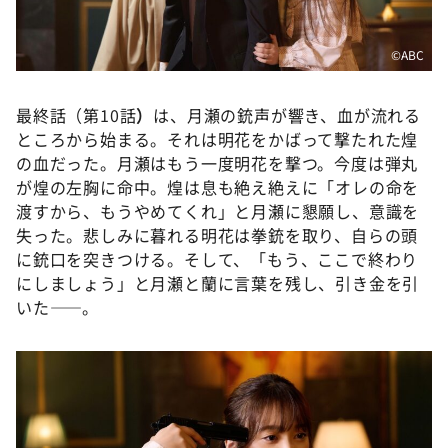
©️ABC
最終話（第10話
）
は、月瀬の銃声が響き、血が流れる
ところから始まる。それは明花をかばって撃たれた煌
の血だった。月瀬はもう一度明花を撃つ。今度は弾丸
が煌の左胸に命中。煌は息も絶え絶えに「オレの命を
渡すから、もうやめてくれ」と月瀬に懇願し、意識を
失った。悲しみに暮れる明花は拳銃を取り、自らの頭
に銃口を突きつける。そして、「もう、ここで終わり
にしましょう」と月瀬と蘭に言葉を残し、引き金を引
いた——。