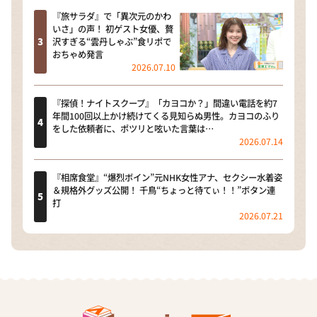
『旅サラダ』で「異次元のかわ
いさ」の声！ 初ゲスト女優、贅
沢すぎる“雲丹しゃぶ”食リポで
おちゃめ発言
2026.07.10
『探偵！ナイトスクープ』「カヨコか？」間違い電話を約7
年間100回以上かけ続けてくる見知らぬ男性。カヨコのふり
をした依頼者に、ポツリと呟いた言葉は…
2026.07.14
『相席食堂』“爆烈ボイン”元NHK女性アナ、セクシー水着姿
＆規格外グッズ公開！ 千鳥“ちょっと待てぃ！！”ボタン連
打
2026.07.21