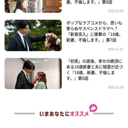
妻、不倫します。』第8話
2023.12.04
ポップなラブコメから、思いも
寄らぬサスペンスドラマへ？
「新章突入」に衝撃の『18歳、
新妻、不倫します。』第7話
2023.11.27
「初夜」の直後、幸せの絶頂に
ある18歳新妻と夫に暗雲が近づ
く『18歳、新妻、不倫しま
す。』第6話
2023.11.20