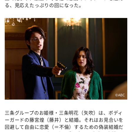
DAIGOも台所 ～きょうの献立 何にする？～
る、見応えたっぷりの回になった。
本日はダイアンなり！シーズン２
朝だ！生です旅サラダ
教えて！ニュースライブ 正義のミカタ
ＬＩＦＥ～夢のカタチ～
新婚さんいらっしゃい！
ポツンと一軒家
ザキ山小屋本館
ぺこぱのまるスポ
アナ回覧板
©️ABC
三条グループのお姫様・三条明花（矢吹）は、ボディ
ーガードの藤宮煌（藤井）と結婚。それはお見合いを
回避して自由に恋愛（＝不倫）するための偽装結婚だ