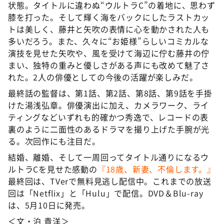
状態。タイトルに違わぬ“ウルトラC”の着地に、思わず
膝を打った。そして輝く海をバックにしたラストカッ
トは美しく、藤井と矢吹の表情に心を動かされた人も
多いだろう。また、久々に“お姫様”らしいコミカルな
演技を見せた矢吹や、風を受けて海辺に佇む藤井の佇
まい、独特の重みと優しさがある声にも改めて魅了さ
れた。2人の俳優としての今後の活躍が楽しみだ。
最終話の監督は、第1話、第2話、第8話、第9話を手掛
けた湯浅弘章。俳優演出に加え、カメラワーク、ライ
ティングなどいずれも的確かつ秀逸で、レコードの表
裏のように二面性のあるドラマを撮り上げた手腕が光
る。次回作にも注目だ。
結婚、離婚、そして一周回ってタイトル通りになるウ
ルトラCを見せた感動の
『18歳、新妻、不倫します。』
最終回は、TVerで無料見逃し配信中。これまでの放送
回は「Netflix」と「Hulu」で配信。DVD＆Blu-ray
は、5月10日に発売。
＜文・泊 貴洋＞