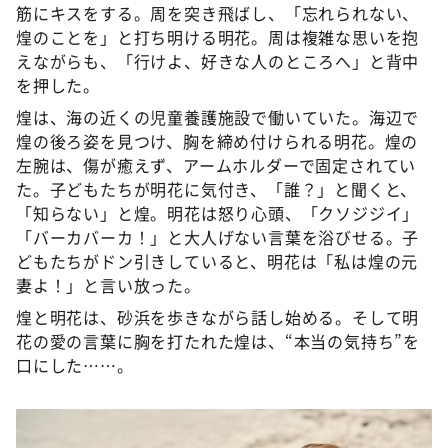
筋にキスをする。周を突き飛ばし、「忘れられない、
煌のことを」と打ち明ける明花。周は複雑な思いを抱
えながらも、「行けよ、好きな人のところへ」と背中
を押した。
煌は、海の近くの児童養護施設で働いていた。海辺で
煌の後ろ姿を見つけ、胸を締め付けられる明花。煌の
左腕は、傷が癒えず、アームホルダーで固定されてい
た。子どもたちが明花に気付き、「誰？」と聞くと、
「知らない」と煌。明花は怒り心頭、「クソジジイ」
「バーカバーカ！」と大人げない言葉を浴びせる。子
どもたちがドン引きしていると、明花は「私は煌の元
妻よ！」と言い放った。
煌と明花は、砂浜を歩きながら話し始める。そして明
花の愛の言葉に胸を打たれた煌は、“本当の気持ち”を
口にした……。