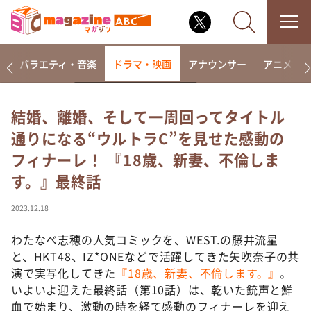
報
バラエティ・音楽
ドラマ・映画
アナウンサー
アニメ・
結婚、離婚、そして一周回ってタイトル
通りになる“ウルトラC”を見せた感動の
なるみ・岡村の過ぎるTV
フィナーレ！ 『18歳、新妻、不倫しま
相席食堂
す。』最終話
これ余談なんですけど・・・
～人生密着トークバラエティ！～ やすとものいたっ
2023.12.18
て真剣です
わたなべ志穂の人気コミックを、WEST.の藤井流星
探偵！ナイトスクープ
と、HKT48、IZ*ONEなどで活躍してきた矢吹奈子の共
news おかえり
演で実写化してきた
『18歳、新妻、不倫します。』
。
河合＆A.B.C-Z塚田×福井アナ「なんでやねん！？」
いよいよ迎えた最終話（第10話）は、乾いた銃声と鮮
（news おかえり）
血で始まり、激動の時を経て感動のフィナーレを迎え