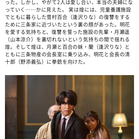
った。しかし、やがて2人は愛し合い、本当の夫婦にな
っていく……かに見えた。 実は煌には、児童養護施設
でともに暮らした雪村百合（逢沢りな）の復讐をする
ために三条家に近づいたという裏の顔があった。明花
を愛する気持ちと、復讐を誓った施設の先輩・月瀬遥
（山本涼介）を裏切れないという気持ちの間で揺れる
煌。そして煌は、月瀬と百合の妹・蘭（逢沢りな）と
ともに三条物産の会長室に乗り込み、明花と会長の清
十郎（野添義弘）に拳銃を向けた。