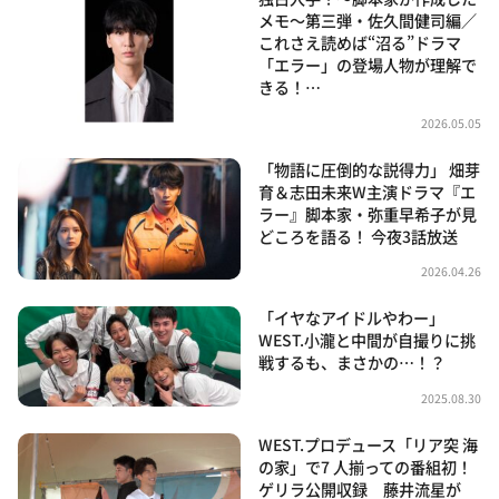
メモ～第三弾・佐久間健司編／
これさえ読めば“沼る”ドラマ
「エラー」の登場人物が理解で
きる！…
2026.05.05
「物語に圧倒的な説得力」 畑芽
育＆志田未来W主演ドラマ『エ
ラー』脚本家・弥重早希子が見
どころを語る！ 今夜3話放送
2026.04.26
「イヤなアイドルやわー」
WEST.小瀧と中間が自撮りに挑
戦するも、まさかの…！？
2025.08.30
WEST.プロデュース「リア突 海
の家」で7 人揃っての番組初！
ゲリラ公開収録 藤井流星が