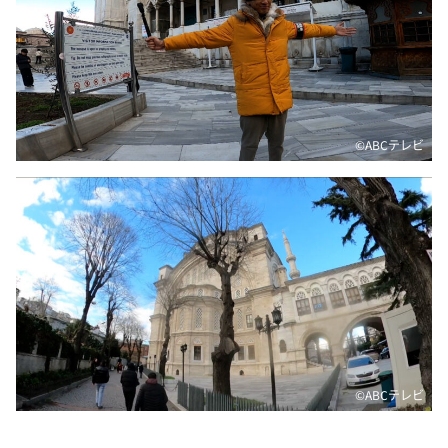
DAIGOも台所 ～きょうの献立 何にする？～
本日はダイアンなり！シーズン２
朝だ！生です旅サラダ
教えて！ニュースライブ 正義のミカタ
ＬＩＦＥ～夢のカタチ～
©️ABCテレビ
新婚さんいらっしゃい！
ポツンと一軒家
ザキ山小屋本館
ぺこぱのまるスポ
アナ回覧板
©️ABCテレビ