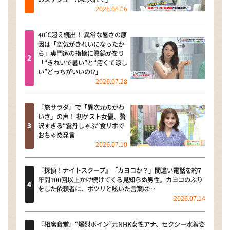
2026.08.06
40℃超え続出！ 異常な暑さの原
因は「空気がきれいになったか
ら」専門家の指摘に眞鍋かをり
「“きれいで暑い”と“汚くて涼し
い”どっちがいいの!?」
2026.07.28
『旅サラダ』で「異次元のかわ
いさ」の声！ 初ゲスト女優、贅
沢すぎる“雲丹しゃぶ”食リポで
おちゃめ発言
2026.07.10
『探偵！ナイトスクープ』「カヨコか？」間違い電話を約7
年間100回以上かけ続けてくる見知らぬ男性。カヨコのふり
をした依頼者に、ポツリと呟いた言葉は…
2026.07.14
『相席食堂』“爆烈ボイン”元NHK女性アナ、セクシー水着姿