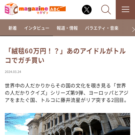
新着
インタビュー
報道・情報
バラエティ・音楽
ドラ
「絨毯60万円！？」あのアイドルがトル
コでガチ買い
なるみ・岡村の過ぎるTV
相席食堂
2024.03.24
これ余談なんですけど・・・
世界中の人だかりからその国の文化を覗き見る「世界
～人生密着トークバラエティ！～ やすとものいたっ
の人だかりクイズ」シリーズ第9弾、ヨーロッパとアジ
て真剣です
アをまたぐ国、トルコに藤井流星がリア突する2回目。
探偵！ナイトスクープ
news おかえり
河合＆A.B.C-Z塚田×福井アナ「なんでやねん！？」
（news おかえり）