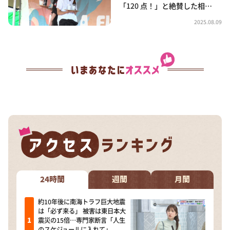
「120 点！」と絶賛した相…
2025.08.09
24時間
週間
月間
約10年後に南海トラフ巨大地震
は「必ず来る」 被害は東日本大
震災の15倍…専門家断言「人生
のスケジュールに入れて」