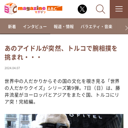
新着
インタビュー
報道・情報
バラエティ・音楽
ドラ
あのアイドルが突然、トルコで腕相撲を
挑まれ・・・
なるみ・岡村の過ぎるTV
相席食堂
2024.04.07
これ余談なんですけど・・・
世界中の人だかりからその国の文化を覗き見る「世界
～人生密着トークバラエティ！～ やすとものいたっ
の人だかりクイズ」シリーズ第9弾。7日（日）は、藤
て真剣です
井流星がヨーロッパとアジアをまたぐ国、トルコにリ
探偵！ナイトスクープ
ア突！完結編。
news おかえり
河合＆A.B.C-Z塚田×福井アナ「なんでやねん！？」
（news おかえり）