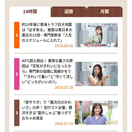
24時間
週間
月間
約10年後に南海トラフ巨大地震
は「必ず来る」 被害は東日本大
震災の15倍…専門家断言「人生
のスケジュールに入れて」
2026.08.06
40℃超え続出！ 異常な暑さの原
因は「空気がきれいになったか
ら」専門家の指摘に眞鍋かをり
「“きれいで暑い”と“汚くて涼し
い”どっちがいいの!?」
2026.07.28
『旅サラダ』で「異次元のかわ
いさ」の声！ 初ゲスト女優、贅
沢すぎる“雲丹しゃぶ”食リポで
おちゃめ発言
2026.07.10