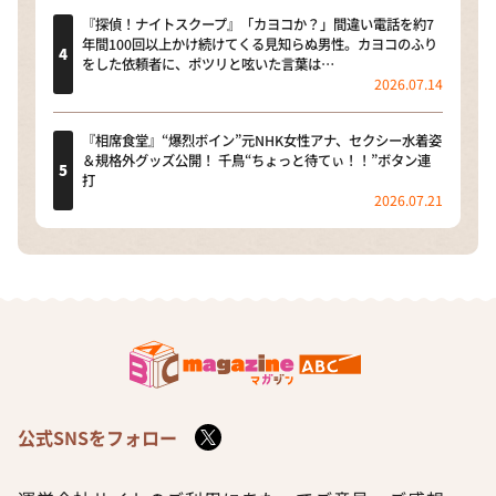
『探偵！ナイトスクープ』「カヨコか？」間違い電話を約7
年間100回以上かけ続けてくる見知らぬ男性。カヨコのふり
をした依頼者に、ポツリと呟いた言葉は…
2026.07.14
『相席食堂』“爆烈ボイン”元NHK女性アナ、セクシー水着姿
＆規格外グッズ公開！ 千鳥“ちょっと待てぃ！！”ボタン連
打
2026.07.21
公式SNSをフォロー