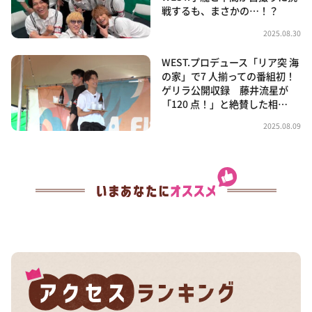
戦するも、まさかの…！？
2025.08.30
WEST.プロデュース「リア突 海
の家」で7 人揃っての番組初！
ゲリラ公開収録 藤井流星が
「120 点！」と絶賛した相…
2025.08.09