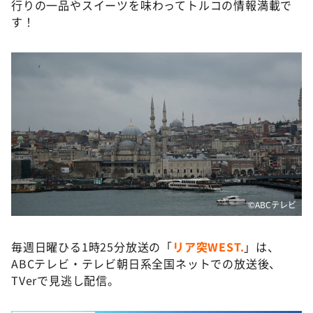
行りの一品やスイーツを味わってトルコの情報満載で
す！
©️ABCテレビ
毎週日曜ひる1時25分放送の「
リア突WEST.
」は、
ABCテレビ・テレビ朝日系全国ネットでの放送後、
TVerで見逃し配信。