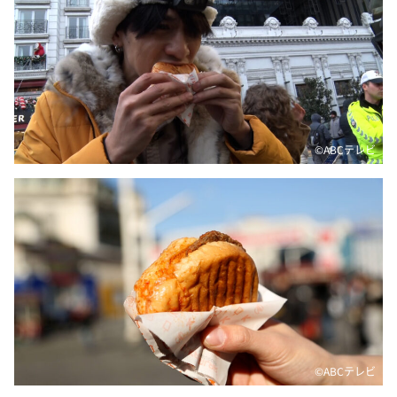
DAIGOも台所 ～きょうの献立 何にする？～
本日はダイアンなり！シーズン２
朝だ！生です旅サラダ
教えて！ニュースライブ 正義のミカタ
ＬＩＦＥ～夢のカタチ～
©️ABCテレビ
新婚さんいらっしゃい！
ポツンと一軒家
ザキ山小屋本館
ぺこぱのまるスポ
アナ回覧板
©️ABCテレビ