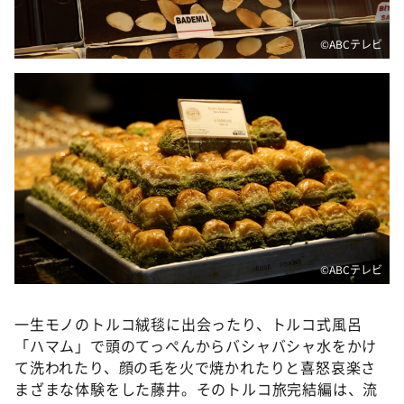
©️ABCテレビ
©️ABCテレビ
一生モノのトルコ絨毯に出会ったり、トルコ式風呂
「ハマム」で頭のてっぺんからバシャバシャ水をかけ
て洗われたり、顔の毛を火で焼かれたりと喜怒哀楽さ
まざまな体験をした藤井。そのトルコ旅完結編は、流