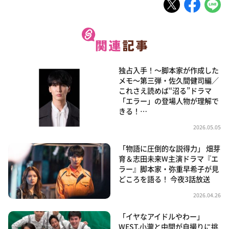
独占入手！～脚本家が作成した
メモ～第三弾・佐久間健司編／
これさえ読めば“沼る”ドラマ
「エラー」の登場人物が理解で
きる！…
2026.05.05
「物語に圧倒的な説得力」 畑芽
育＆志田未来W主演ドラマ『エ
ラー』脚本家・弥重早希子が見
どころを語る！ 今夜3話放送
2026.04.26
「イヤなアイドルやわー」
WEST.小瀧と中間が自撮りに挑