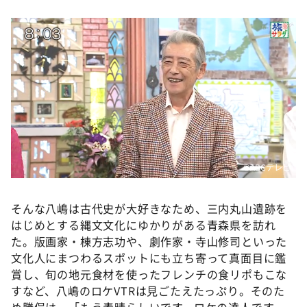
©️ABCテレビ
そんな八嶋は古代史が大好きなため、三内丸山遺跡を
はじめとする縄文文化にゆかりがある青森県を訪れ
た。版画家・棟方志功や、劇作家・寺山修司といった
文化人にまつわるスポットにも立ち寄って真面目に鑑
賞し、旬の地元食材を使ったフレンチの食リポもこな
すなど、八嶋のロケVTRは見ごたえたっぷり。そのた
め勝俣は、「もう素晴らしいです。ロケの達人です