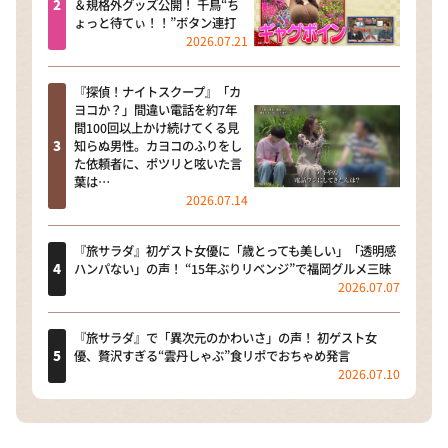
＆規格外グッズ公開！ 千鳥“ち
ょっと待てぃ！！”ボタン連打
2026.07.21
『探偵！ナイトスクープ』「カ
ヨコか？」間違い電話を約7年
間100回以上かけ続けてくる見
知らぬ男性。カヨコのふりをし
た依頼者に、ポツリと呟いた言
葉は…
2026.07.14
『旅サラダ』初ゲスト女優に「歳とっても美しい」「透明感
ハンパない」の声！ “15年ぶりリベンジ”で福岡グルメ三昧
2026.07.07
『旅サラダ』で「異次元のかわいさ」の声！ 初ゲスト女
優、贅沢すぎる“雲丹しゃぶ”食リポでおちゃめ発言
2026.07.10