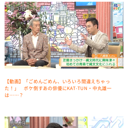
DAIGOも台所 ～きょうの献立 何にする？～
本日はダイアンなり！シーズン２
朝だ！生です旅サラダ
教えて！ニュースライブ 正義のミカタ
ＬＩＦＥ～夢のカタチ～
新婚さんいらっしゃい！
ポツンと一軒家
©️ABCテレビ
ザキ山小屋本館
【動画】「ごめんごめん、いろいろ間違えちゃっ
ぺこぱのまるスポ
た！」 ボケ倒すあの俳優にKAT-TUN・中丸雄一
アナ回覧板
は……？