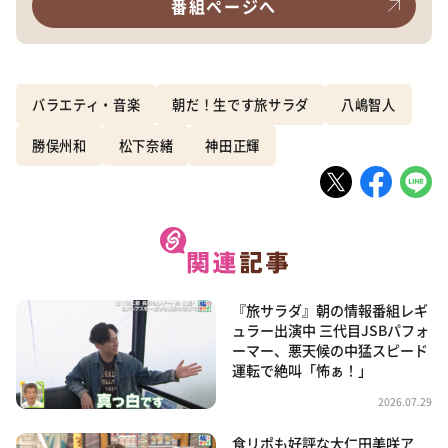
番組ページへ
バラエティ・音楽
朝だ！生です旅サラダ
八嶋智人
勝俣州和
松下奈緒
神田正輝
『旅サラダ』朝の情報番組レギ
ュラー出演中 三代目JSBパフォ
ーマー、悪天候の中猛スピード
運転で絶叫「怖ぁ！」
2026.07.29
食リポも好評な大仁田美咲ア