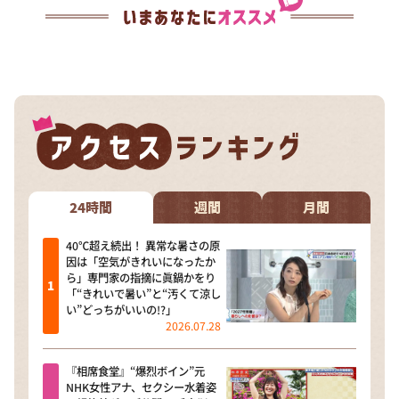
24時間
週間
月間
40℃超え続出！ 異常な暑さの原
因は「空気がきれいになったか
ら」専門家の指摘に眞鍋かをり
「“きれいで暑い”と“汚くて涼し
い”どっちがいいの!?」
2026.07.28
『相席食堂』“爆烈ボイン”元
NHK女性アナ、セクシー水着姿