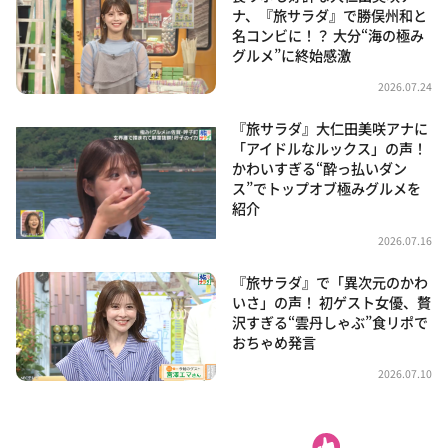
ナ、『旅サラダ』で勝俣州和と
名コンビに！？ 大分“海の極み
グルメ”に終始感激
2026.07.24
『旅サラダ』大仁田美咲アナに
「アイドルなルックス」の声！
かわいすぎる“酔っ払いダン
ス”でトップオブ極みグルメを
紹介
2026.07.16
『旅サラダ』で「異次元のかわ
いさ」の声！ 初ゲスト女優、贅
沢すぎる“雲丹しゃぶ”食リポで
おちゃめ発言
2026.07.10