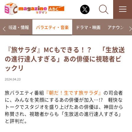
ー
報道・情報
バラエティ・音楽
ドラマ・映画
アナウンサ
『旅サラダ』MCもできる！？ 「生放送
の進行達人すぎる」あの俳優に視聴者ビ
なるみ・岡村の過ぎるTV
ックリ
相席食堂
これ余談なんですけど・・・
2024.04.23
～人生密着トークバラエティ！～ やすとものいたっ
て真剣です
旅バラエティ番組
『朝だ！生です旅サラダ』
の司会者
に、みんなを笑顔にするあの俳優が加入…!? 軽快な
探偵！ナイトスクープ
トークでスタジオを盛り上げたあの俳優は、神田から
news おかえり
称賛され、視聴者からも「生放送の進行達人すぎる」
河合＆A.B.C-Z塚田×福井アナ「なんでやねん！？」
と評判だ。
（news おかえり）