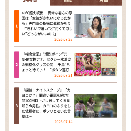
24時間
週間
月間
40℃超え続出！ 異常な暑さの原
因は「空気がきれいになったか
ら」専門家の指摘に眞鍋かをり
「“きれいで暑い”と“汚くて涼し
い”どっちがいいの!?」
2026.07.28
『相席食堂』“爆烈ボイン”元
NHK女性アナ、セクシー水着姿
＆規格外グッズ公開！ 千鳥“ち
ょっと待てぃ！！”ボタン連打
2026.07.21
『探偵！ナイトスクープ』「カ
ヨコか？」間違い電話を約7年
間100回以上かけ続けてくる見
知らぬ男性。カヨコのふりをし
た依頼者に、ポツリと呟いた言
葉は…
2026.07.14