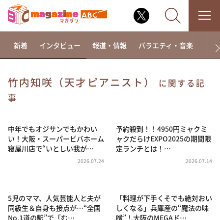
新着
インタビュー
報道・情報
バラエティ・音楽
ドラ
竹内知咲（天才ピアニスト）
に関する記
なるみ・岡村の過ぎるTV
事
相席食堂
中年でもオジサンでもかわい
予約殺到！！4950円ミャクミ
これ余談なんですけど・・・
い！大阪・スーパービバホーム
ャクだらけEXPO2025の期間限
～人生密着トークバラエティ！～ やすとものいたっ
寝屋川店で“いとしい我が…
定ランチとは！…
て真剣です
2026.07.24
2026.07.14
探偵！ナイトスクープ
news おかえり
5児のママ、人気芸能人と夫が
「料理が下手くそでも絶対おい
河合＆A.B.C-Z塚田×福井アナ「なんでやねん！？」
（news おかえり）
同級生＆自身も接点が…“全国
しくなる」兵庫産の“魔法の味
No.1道の駅”で「む…
噌”！大阪のMEGAド…