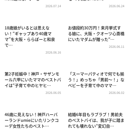
DAIGOも台所 ～きょうの献立 何にする？～
2026.07.14
2026.06.24
本日はダイアンなり！シーズン２
朝だ！生です旅サラダ
18歳娘がいるとは思えな
お値段約30万円！来月挙式す
教えて！ニュースライブ 正義のミカタ
い！“ギャップあり40歳マ
る娘に、大阪・クオーツ心斎橋
マ”を大阪・ららぽーと和泉
にいたマダムが贈った“…
ＬＩＦＥ～夢のカタチ～
で…
2026.06.11
新婚さんいらっしゃい！
2026.06.16
ポツンと一軒家
ザキ山小屋本館
第2子妊娠中！神戸・サザンモ
「スーマーパティオで何でも揃
ール六甲にいたママのベストバ
う！」めっちゃ「男前～！」な
ぺこぱのまるスポ
イは“子育て中のヒヤヒ…
ベビーを子育て中のママ…
アナ回覧板
2026.06.05
2026.06.02
46歳に見えない！神戸ハーバ
結婚6年目もラブラブ！男前夫
ーランドumieにいたリンクコ
のベストバイは、我が子に踏ま
ーデ女性たちのベスト…
れても壊れない“変幻自…