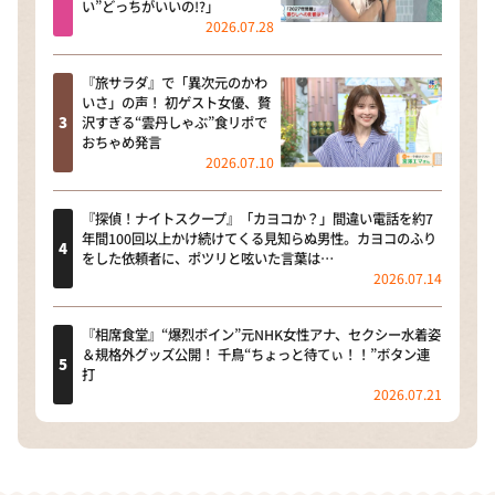
い”どっちがいいの!?」
2026.07.28
『旅サラダ』で「異次元のかわ
いさ」の声！ 初ゲスト女優、贅
沢すぎる“雲丹しゃぶ”食リポで
おちゃめ発言
2026.07.10
『探偵！ナイトスクープ』「カヨコか？」間違い電話を約7
年間100回以上かけ続けてくる見知らぬ男性。カヨコのふり
をした依頼者に、ポツリと呟いた言葉は…
2026.07.14
『相席食堂』“爆烈ボイン”元NHK女性アナ、セクシー水着姿
＆規格外グッズ公開！ 千鳥“ちょっと待てぃ！！”ボタン連
打
2026.07.21