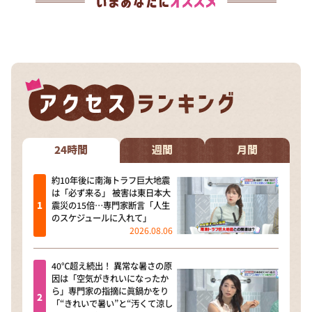
24時間
週間
月間
約10年後に南海トラフ巨大地震
は「必ず来る」 被害は東日本大
震災の15倍…専門家断言「人生
のスケジュールに入れて」
2026.08.06
40℃超え続出！ 異常な暑さの原
因は「空気がきれいになったか
ら」専門家の指摘に眞鍋かをり
「“きれいで暑い”と“汚くて涼し