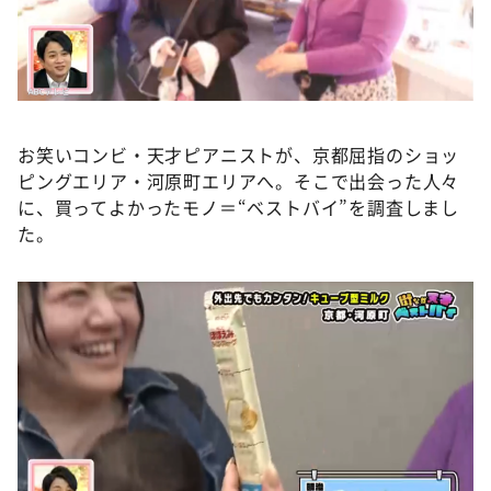
DAIGOも台所 ～きょうの献立 何にする？～
本日はダイアンなり！シーズン２
朝だ！生です旅サラダ
教えて！ニュースライブ 正義のミカタ
お笑いコンビ・天才ピアニストが、京都屈指のショッ
ＬＩＦＥ～夢のカタチ～
ピングエリア・河原町エリアへ。そこで出会った人々
新婚さんいらっしゃい！
に、買ってよかったモノ＝“ベストバイ”を調査しまし
た。
ポツンと一軒家
ザキ山小屋本館
ぺこぱのまるスポ
アナ回覧板