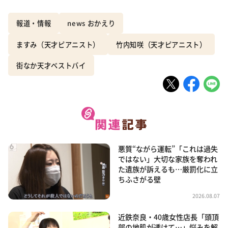
報道・情報
news おかえり
ますみ（天才ピアニスト）
竹内知咲（天才ピアニスト）
街なか天才ベストバイ
悪質“ながら運転”「これは過失
ではない」大切な家族を奪われ
た遺族が訴えるも…厳罰化に立
ちふさがる壁
2026.08.07
近鉄奈良・40歳女性店長「頭頂
部の地肌が透けて…」悩みを解