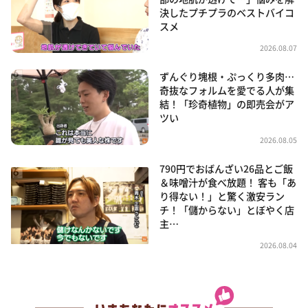
決したプチプラのベストバイコ
スメ
2026.08.07
ずんぐり塊根・ぷっくり多肉…
奇抜なフォルムを愛でる人が集
結！「珍奇植物」の即売会がア
ツい
2026.08.05
790円でおばんざい26品とご飯
＆味噌汁が食べ放題！ 客も「あ
り得ない！」と驚く激安ラン
チ！「儲からない」とぼやく店
主…
2026.08.04