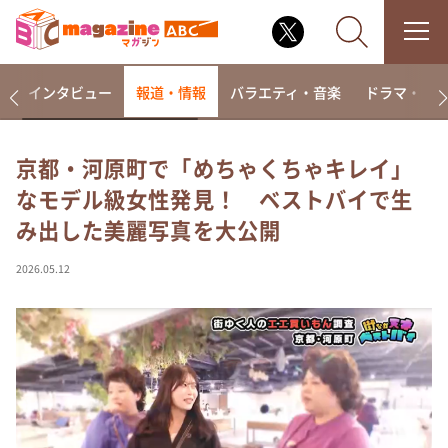
着
インタビュー
報道・情報
バラエティ・音楽
ドラマ・映
京都・河原町で「めちゃくちゃキレイ」
なモデル級女性発見！ ベストバイで生
なるみ・岡村の過ぎるTV
み出した美麗写真を大公開
相席食堂
これ余談なんですけど・・・
2026.05.12
～人生密着トークバラエティ！～ やすとものいたっ
て真剣です
探偵！ナイトスクープ
news おかえり
河合＆A.B.C-Z塚田×福井アナ「なんでやねん！？」
（news おかえり）