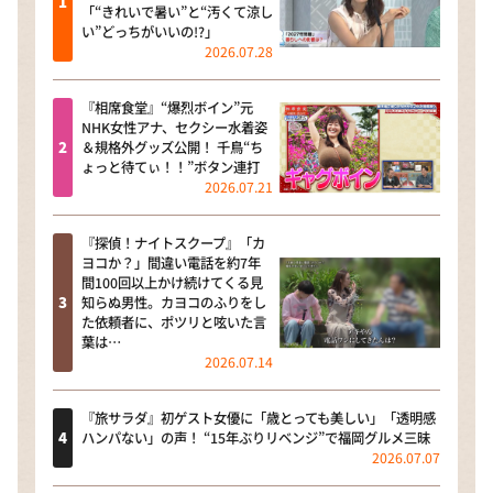
「“きれいで暑い”と“汚くて涼し
い”どっちがいいの!?」
2026.07.28
『相席食堂』“爆烈ボイン”元
NHK女性アナ、セクシー水着姿
＆規格外グッズ公開！ 千鳥“ち
ょっと待てぃ！！”ボタン連打
2026.07.21
『探偵！ナイトスクープ』「カ
ヨコか？」間違い電話を約7年
間100回以上かけ続けてくる見
知らぬ男性。カヨコのふりをし
た依頼者に、ポツリと呟いた言
葉は…
2026.07.14
『旅サラダ』初ゲスト女優に「歳とっても美しい」「透明感
ハンパない」の声！ “15年ぶりリベンジ”で福岡グルメ三昧
2026.07.07