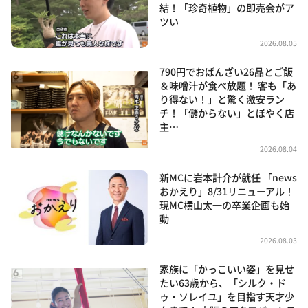
結！「珍奇植物」の即売会がア
ツい
2026.08.05
790円でおばんざい26品とご飯
＆味噌汁が食べ放題！ 客も「あ
り得ない！」と驚く激安ラン
チ！「儲からない」とぼやく店
主…
2026.08.04
新MCに岩本計介が就任 「news
おかえり」8/31リニューアル！
現MC横山太一の卒業企画も始
動
2026.08.03
家族に「かっこいい姿」を見せ
たい63歳から、「シルク・ド
ゥ・ソレイユ」を目指す天才少