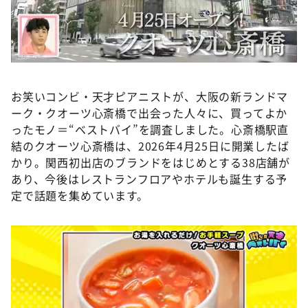
DAIGOも台所 ～きょうの献立 何にする？～
本日はダイアンなり！シーズン２
朝だ！生です旅サラダ
教えて！ニュースライブ 正義のミカタ
お笑いコンビ・天才ピアニストが、大阪の新ランドマ
ＬＩＦＥ～夢のカタチ～
ーク・クオーツ心斎橋で出会った人々に、買ってよか
新婚さんいらっしゃい！
ったモノ＝“ベストバイ”を調査しました。心斎橋駅直
結のクオーツ心斎橋は、2026年4月25日に開業したば
ポツンと一軒家
かり。関西初出店のブランドをはじめとする38店舗が
ザキ山小屋本館
あり、今後はレストランフロアやホテルも誕生する予
定で話題を集めています。
ぺこぱのまるスポ
アナ回覧板