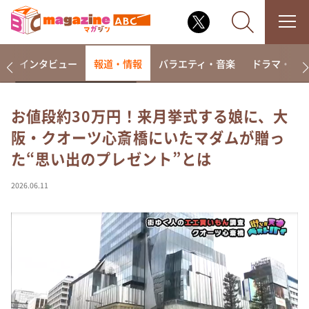
着
インタビュー
報道・情報
バラエティ・音楽
ドラマ・映
お値段約30万円！来月挙式する娘に、大
阪・クオーツ心斎橋にいたマダムが贈っ
なるみ・岡村の過ぎるTV
た“思い出のプレゼント”とは
相席食堂
これ余談なんですけど・・・
2026.06.11
～人生密着トークバラエティ！～ やすとものいたっ
て真剣です
探偵！ナイトスクープ
news おかえり
河合＆A.B.C-Z塚田×福井アナ「なんでやねん！？」
（news おかえり）