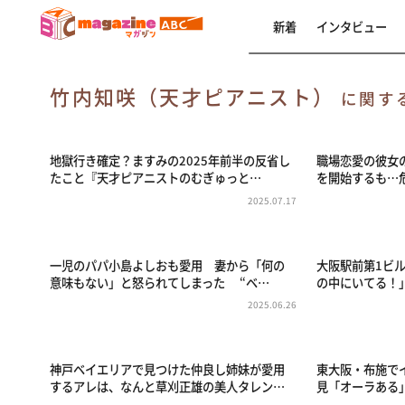
新着
インタビュー
竹内知咲（天才ピアニスト）
に関す
地獄行き確定？ますみの2025年前半の反省し
職場恋愛の彼女の
たこと『天才ピアニストのむぎゅっと…
を開始するも…
2025.07.17
一児のパパ小島よしおも愛用 妻から「何の
大阪駅前第1ビ
意味もない」と怒られてしまった “ベ…
の中にいてる！
2025.06.26
神戸ベイエリアで見つけた仲良し姉妹が愛用
東大阪・布施で
するアレは、なんと草刈正雄の美人タレン…
見「オーラある