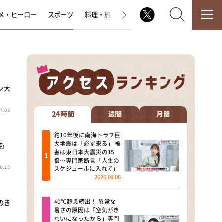
メ・ヒーロー
スポーツ
料理・旅
ラジオ番組
その他
ン大
なるみ・岡村の過ぎるTV
7.03
相席食堂
24時間
週間
月間
これ余談なんですけど・・・
約10年後に南海トラフ巨
大地震は「必ず来る」 被
街
害は東日本大震災の15
～人生密着トークバラエティ！
倍…専門家断言「人生の
～ やすとものいたって真剣です
6.13
スケジュールに入れて」
2026.08.06
探偵！ナイトスクープ
40℃超え続出！ 異常な
のき
news おかえり
暑さの原因は「空気がき
れいになったから」専門