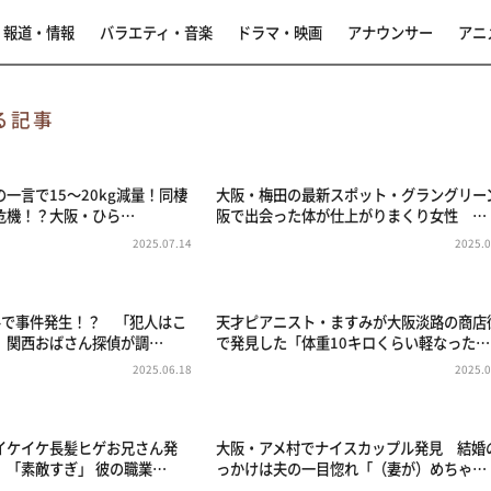
報道・情報
バラエティ・音楽
ドラマ・映画
アナウンサー
アニ
る記事
一言で15～20kg減量！同棲
大阪・梅田の最新スポット・グラングリー
危機！？大阪・ひら…
阪で出会った体が仕上がりまくり女性 …
2025.07.14
2025.0
ルで事件発生！？ 「犯人はこ
天才ピアニスト・ますみが大阪淡路の商店
」関西おばさん探偵が調…
で発見した「体重10キロくらい軽なった…
2025.06.18
2025.0
イケイケ長髪ヒゲお兄さん発
大阪・アメ村でナイスカップル発見 結婚
」「素敵すぎ」 彼の職業…
っかけは夫の一目惚れ「（妻が）めちゃ…