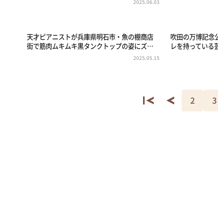
2025.06.03
天才ピアニストが兵庫県明石市・魚の棚商店
吹田の万博記念
街で筋肉ムキムキ黒タンクトップの姿にズ…
レを持っている
2025.05.15
2
3