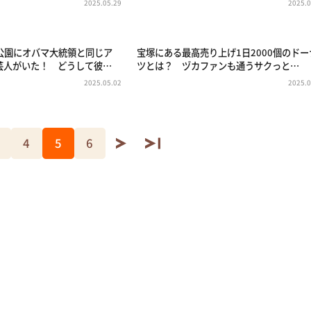
2025.05.29
2025.0
公園にオバマ大統領と同じア
宝塚にある最高売り上げ1日2000個のドー
芸人がいた！ どうして彼…
ツとは？ ヅカファンも通うサクっと…
2025.05.02
2025.0
4
5
6