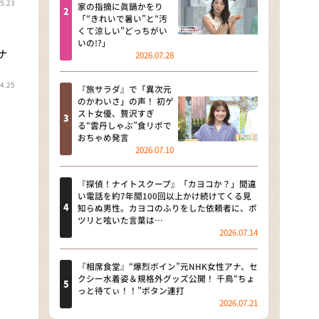
5.23
河合＆A.B.C-Z塚田×福井アナ
家の指摘に眞鍋かをり
「“きれいで暑い”と“汚
「なんでやねん！？」（news お
くて涼しい”どっちがい
かえり）
いの!?」
ナ
2026.07.28
DAIGOも台所 ～きょうの献立 何
にする？～
4.25
『旅サラダ』で「異次元
のかわいさ」の声！ 初ゲ
本日はダイアンなり！シーズン２
スト女優、贅沢すぎ
る“雲丹しゃぶ”食リポで
朝だ！生です旅サラダ
おちゃめ発言
2026.07.10
教えて！ニュースライブ 正義の
ミカタ
『探偵！ナイトスクープ』「カヨコか？」間違
い電話を約7年間100回以上かけ続けてくる見
ＬＩＦＥ～夢のカタチ～
知らぬ男性。カヨコのふりをした依頼者に、ポ
ツリと呟いた言葉は…
2026.07.14
新婚さんいらっしゃい！
ポツンと一軒家
『相席食堂』“爆烈ボイン”元NHK女性アナ、セ
クシー水着姿＆規格外グッズ公開！ 千鳥“ちょ
っと待てぃ！！”ボタン連打
ザキ山小屋本館
2026.07.21