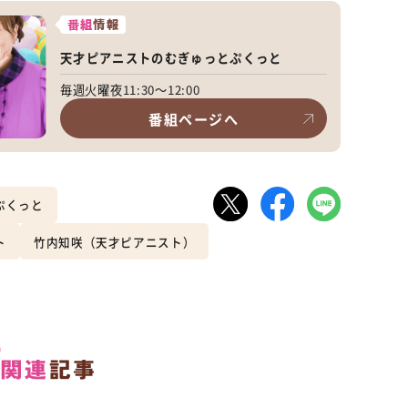
番組
情報
天才ピアニストのむぎゅっとぷくっと
毎週火曜夜11:30～12:00
番組ページへ
ぷくっと
ト
竹内知咲（天才ピアニスト）