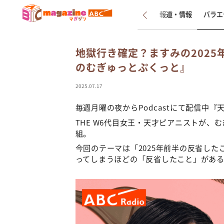
新着
インタビュー
報道・情報
バラエ
地獄行き確定？ますみの202
のむぎゅっとぷくっと』
2025.07.17
毎週月曜の夜からPodcastにて配信中
THE W6代目女王・天才ピアニストが
組。
今回のテーマは「2025年前半の反省し
ってしまうほどの「反省したこと」があ