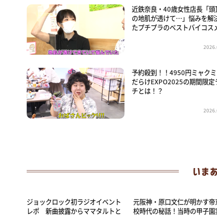
近鉄奈良・40歳女性店長「頭
の地肌が透けて…」悩みを解
たプチプラのベストバイコス
2026.
予約殺到！！4950円ミャク
だらけEXPO2025の期間限定
チとは！？
2026.
ジョックロック初ラジオイベント
元阪神・原口文仁が明かす帝
レポ 新曲披露からママタルトと
校時代の秘話！当時の甲子園