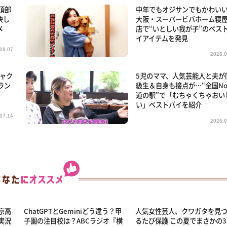
頂部
中年でもオジサンでもかわい
決し
大阪・スーパービバホーム寝
メ
店で“いとしい我が子”のベス
イアイテムを発見
08.07
2026.0
ミャク
5児のママ、人気芸能人と夫が
ラン
級生＆自身も接点が…“全国No
道の駅”で「むちゃくちゃおい
い」ベストバイを紹介
07.14
2026.0
京高
ChatGPTとGeminiどう違う？甲
人気女性芸人、クワガタを見
実況
子園の注目校は？ABCラジオ『横
るたび保護 この夏でまさかの