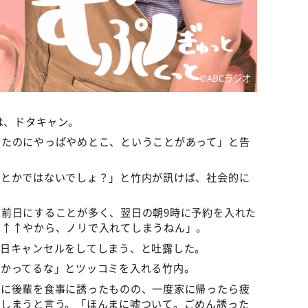
©️ABCラジオ
は、ドタキャン。
ったのにやっぱやめとこ、ということがあって」と告
るとかではないでしょ？」と竹内が訊けば、社会的に
前日にすることが多く、翌日の朝9時に予約を入れた
々↑↑やから、ノリで入れてしまうねん」。
当日キャンセルをしてしまう、と吐露した。
向かってるな」とツッコミを入れる竹内。
りに後輩を食事に誘ったものの、一度家に帰ったら疲
てしまうと言う。「ほんまに嘘ついて。ごめん誘った