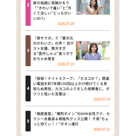
河合＆A.B.C-Z塚田×福井アナ
家の指摘に眞鍋かをり
「“きれいで暑い”と“汚
「なんでやねん！？」（news お
くて涼しい”どっちがい
かえり）
いの!?」
2026.07.28
DAIGOも台所 ～きょうの献立 何
にする？～
『旅サラダ』で「異次元
のかわいさ」の声！ 初ゲ
本日はダイアンなり！シーズン２
スト女優、贅沢すぎ
る“雲丹しゃぶ”食リポで
朝だ！生です旅サラダ
おちゃめ発言
2026.07.10
教えて！ニュースライブ 正義の
ミカタ
『探偵！ナイトスクープ』「カヨコか？」間違
い電話を約7年間100回以上かけ続けてくる見
ＬＩＦＥ～夢のカタチ～
知らぬ男性。カヨコのふりをした依頼者に、ポ
ツリと呟いた言葉は…
2026.07.14
新婚さんいらっしゃい！
ポツンと一軒家
『相席食堂』“爆烈ボイン”元NHK女性アナ、セ
クシー水着姿＆規格外グッズ公開！ 千鳥“ちょ
っと待てぃ！！”ボタン連打
ザキ山小屋本館
2026.07.21