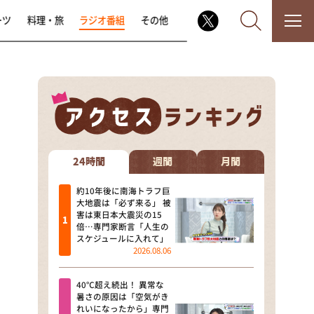
ーツ
料理・旅
ラジオ番組
その他
なるみ・岡村の過ぎるTV
相席食堂
24時間
週間
月間
これ余談なんですけど・・・
約10年後に南海トラフ巨
大地震は「必ず来る」 被
害は東日本大震災の15
～人生密着トークバラエティ！
倍…専門家断言「人生の
～ やすとものいたって真剣です
スケジュールに入れて」
2026.08.06
探偵！ナイトスクープ
40℃超え続出！ 異常な
news おかえり
暑さの原因は「空気がき
れいになったから」専門