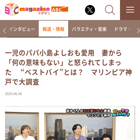
着
インタビュー
報道・情報
バラエティ・音楽
ドラマ・映
一児のパパ小島よしおも愛用 妻から
「何の意味もない」と怒られてしまっ
なるみ・岡村の過ぎるTV
た “ベストバイ”とは？ マリンピア神
相席食堂
戸で大調査
これ余談なんですけど・・・
～人生密着トークバラエティ！～ やすとものいたっ
2025.06.26
て真剣です
探偵！ナイトスクープ
news おかえり
河合＆A.B.C-Z塚田×福井アナ「なんでやねん！？」
（news おかえり）