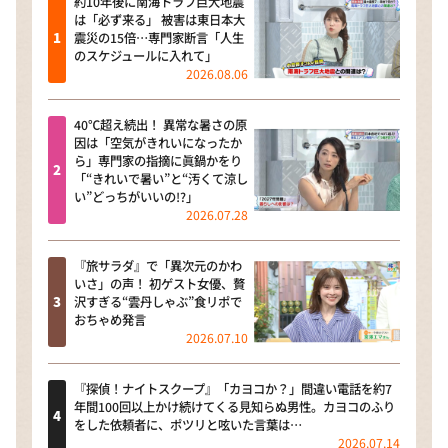
約10年後に南海トラフ巨大地震
は「必ず来る」 被害は東日本大
震災の15倍…専門家断言「人生
のスケジュールに入れて」
2026.08.06
40℃超え続出！ 異常な暑さの原
因は「空気がきれいになったか
ら」専門家の指摘に眞鍋かをり
「“きれいで暑い”と“汚くて涼し
い”どっちがいいの!?」
2026.07.28
『旅サラダ』で「異次元のかわ
いさ」の声！ 初ゲスト女優、贅
沢すぎる“雲丹しゃぶ”食リポで
おちゃめ発言
2026.07.10
『探偵！ナイトスクープ』「カヨコか？」間違い電話を約7
年間100回以上かけ続けてくる見知らぬ男性。カヨコのふり
をした依頼者に、ポツリと呟いた言葉は…
2026.07.14