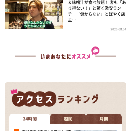
＆味噌汁が食べ放題！ 客も「あ
り得ない！」と驚く激安ラン
チ！「儲からない」とぼやく店
主…
2026.08.04
24時間
週間
月間