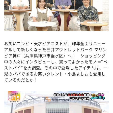
DAIGOも台所 ～きょうの献立 何にする？～
本日はダイアンなり！シーズン２
朝だ！生です旅サラダ
教えて！ニュースライブ 正義のミカタ
ＬＩＦＥ～夢のカタチ～
お笑いコンビ・天才ピアニストが、昨年全面リニュー
新婚さんいらっしゃい！
アルして新しくなった三井アウトレットパーク マリン
ポツンと一軒家
ピア神戸（兵庫県神戸市垂水区）へ！ ショッピング
中の人々にインタビューし、買ってよかったモノ＝“ベ
ザキ山小屋本館
ストバイ”を大調査。その中で登場したアイテムは、一
ぺこぱのまるスポ
児のパパであるお笑いタレント・小島よしおも愛用し
ているのだとか！
アナ回覧板