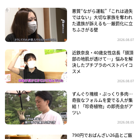
悪質“ながら運転”「これは過失
ではない」大切な家族を奪われ
た遺族が訴えるも…厳罰化に立
ちふさがる壁
2026.08.07
近鉄奈良・40歳女性店長「頭頂
部の地肌が透けて…」悩みを解
決したプチプラのベストバイコ
スメ
2026.08.07
ずんぐり塊根・ぷっくり多肉…
奇抜なフォルムを愛でる人が集
結！「珍奇植物」の即売会がア
ツい
2026.08.05
790円でおばんざい26品とご飯