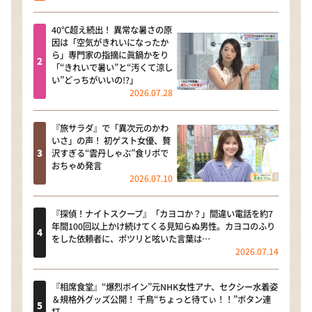
40℃超え続出！ 異常な暑さの原
因は「空気がきれいになったか
ら」専門家の指摘に眞鍋かをり
「“きれいで暑い”と“汚くて涼し
い”どっちがいいの!?」
2026.07.28
『旅サラダ』で「異次元のかわ
いさ」の声！ 初ゲスト女優、贅
沢すぎる“雲丹しゃぶ”食リポで
おちゃめ発言
2026.07.10
『探偵！ナイトスクープ』「カヨコか？」間違い電話を約7
年間100回以上かけ続けてくる見知らぬ男性。カヨコのふり
をした依頼者に、ポツリと呟いた言葉は…
2026.07.14
『相席食堂』“爆烈ボイン”元NHK女性アナ、セクシー水着姿
＆規格外グッズ公開！ 千鳥“ちょっと待てぃ！！”ボタン連