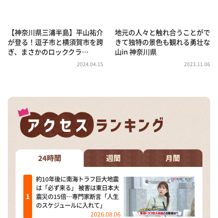
DAIGOも台所 ～きょうの献立 何にする？～
本日はダイアンなり！シーズン２
【神奈川県三浦半島】平山祐介
地元の人々と触れ合うことがで
朝だ！生です旅サラダ
が登る！逗子市と横須賀市を跨
きて独特の景色も観れる勇壮な
ぎ、まさかのロッククラ…
山in 神奈川県
教えて！ニュースライブ 正義のミカタ
2024.04.15
2023.11.06
ＬＩＦＥ～夢のカタチ～
新婚さんいらっしゃい！
ポツンと一軒家
ザキ山小屋本館
ぺこぱのまるスポ
アナ回覧板
24時間
週間
月間
約10年後に南海トラフ巨大地震
は「必ず来る」 被害は東日本大
震災の15倍…専門家断言「人生
のスケジュールに入れて」
2026.08.06