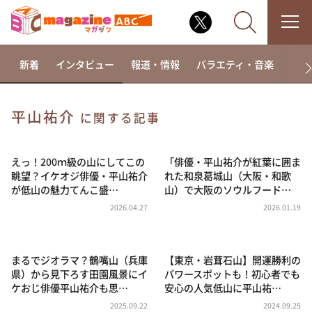
新着
インタビュー
報道・情報
バラエティ・音楽
ドラ
平山祐介
に関する記事
なるみ・岡村の過ぎるTV
相席食堂
えっ！200ｍ級の山にしてこの
「俳優・平山祐介が紅葉に囲ま
眺望？イケオジ俳優・平山祐介
れた和泉葛城山（大阪・和歌
これ余談なんですけど・・・
が低山の魅力てんこ盛…
山）で大阪のソウルフード…
～人生密着トークバラエティ！～ やすとものいたっ
2026.04.27
2026.01.19
て真剣です
探偵！ナイトスクープ
まるでジオラマ？鶴嘴山（兵庫
【東京・岩茸石山】開運勝利の
news おかえり
県）から見下ろす田園風景にイ
パワースポットも！初心者でも
河合＆A.B.C-Z塚田×福井アナ「なんでやねん！？」
ケおじ俳優平山祐介も思…
安心の人気低山に平山祐…
（news おかえり）
2025.09.22
2024.09.25