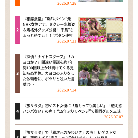
2026.07.28
『相席食堂』“爆烈ボイン”元
NHK女性アナ、セクシー水着姿
＆規格外グッズ公開！ 千鳥“ち
ょっと待てぃ！！”ボタン連打
2026.07.21
『探偵！ナイトスクープ』「カ
ヨコか？」間違い電話を約7年
間100回以上かけ続けてくる見
知らぬ男性。カヨコのふりをし
た依頼者に、ポツリと呟いた言
葉は…
2026.07.14
『旅サラダ』初ゲスト女優に「歳とっても美しい」「透明感
ハンパない」の声！ “15年ぶりリベンジ”で福岡グルメ三昧
2026.07.07
『旅サラダ』で「異次元のかわいさ」の声！ 初ゲスト女