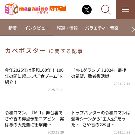
新着
インタビュー
報道・情報
バラエティ・音楽
ドラ
カベポスター
に関する記事
なるみ・岡村の過ぎるTV
相席食堂
今年2025年は昭和100年！ 100
「M-1グランプリ2024」最後
年の間に起こった“食ブーム”を
の希望、敗者復活戦
これ余談なんですけど・・・
紹介！
2024.12.13
～人生密着トークバラエティ！～ やすとものいたっ
2025.09.11
て真剣です
探偵！ナイトスクープ
令和ロマン、『M-1』舞台裏で
トップバッターの令和ロマンは
news おかえり
さや香の得点予想ニアピン 実
登場シーンから“主人公”だっ
河合＆A.B.C-Z塚田×福井アナ「なんでやねん！？」
はあの大先輩に衝撃発…
た… “さや香の2本目…
（news おかえり）
2023.12.29
2023.12.28