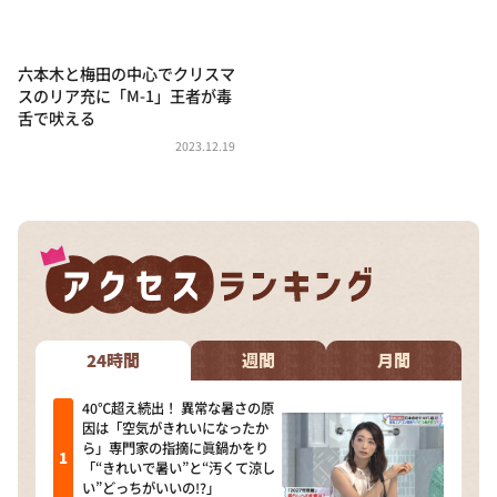
DAIGOも台所 ～きょうの献立 何にする？～
本日はダイアンなり！シーズン２
六本木と梅田の中心でクリスマ
朝だ！生です旅サラダ
スのリア充に「M-1」王者が毒
舌で吠える
教えて！ニュースライブ 正義のミカタ
2023.12.19
ＬＩＦＥ～夢のカタチ～
新婚さんいらっしゃい！
ポツンと一軒家
ザキ山小屋本館
ぺこぱのまるスポ
アナ回覧板
24時間
週間
月間
40℃超え続出！ 異常な暑さの原
因は「空気がきれいになったか
ら」専門家の指摘に眞鍋かをり
「“きれいで暑い”と“汚くて涼し
い”どっちがいいの!?」