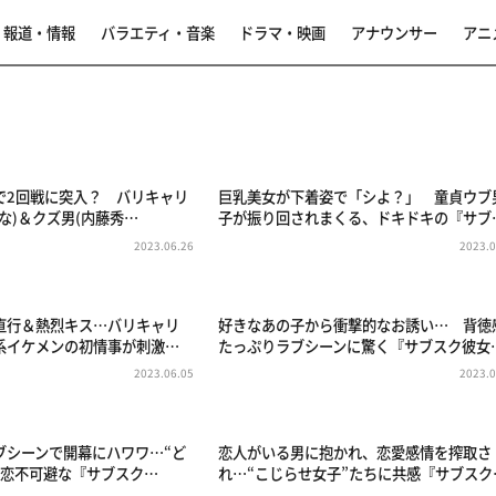
報道・情報
バラエティ・音楽
ドラマ・映画
アナウンサー
アニ
で2回戦に突入？ バリキャリ
巨乳美女が下着姿で「シよ？」 童貞ウブ
な)＆クズ男(内藤秀…
子が振り回されまくる、ドキドキの『サブ
2023.06.26
2023.0
直行＆熱烈キス…バリキャリ
好きなあの子から衝撃的なお誘い… 背徳
系イケメンの初情事が刺激…
たっぷりラブシーンに驚く『サブスク彼女
2023.06.05
2023.0
ブシーンで開幕にハワワ…“ど
恋人がいる男に抱かれ、恋愛感情を搾取さ
に恋不可避な『サブスク…
れ…“こじらせ女子”たちに共感『サブスク