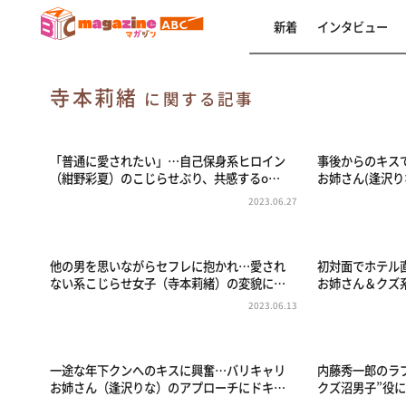
新着
インタビュー
寺本莉緒
に関する記事
「普通に愛されたい」…自己保身系ヒロイン
事後からのキス
（紺野彩夏）のこじらせぶり、共感するo…
お姉さん(逢沢り
2023.06.27
他の男を思いながらセフレに抱かれ…愛され
初対面でホテル
ない系こじらせ女子（寺本莉緒）の変貌に…
お姉さん＆クズ
2023.06.13
一途な年下クンへのキスに興奮…バリキャリ
内藤秀一郎のラ
お姉さん（逢沢りな）のアプローチにドキ…
クズ沼男子”役