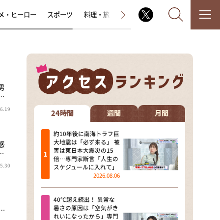
メ・ヒーロー
スポーツ
料理・旅
ラジオ番組
その他
男
なるみ・岡村の過ぎるTV
…
6.19
相席食堂
24時間
週間
月間
これ余談なんですけど・・・
約10年後に南海トラフ巨
大地震は「必ず来る」 被
感
害は東日本大震災の15
…
～人生密着トークバラエティ！
倍…専門家断言「人生の
～ やすとものいたって真剣です
5.30
スケジュールに入れて」
2026.08.06
探偵！ナイトスクープ
40℃超え続出！ 異常な
news おかえり
暑さの原因は「空気がき
…
れいになったから」専門