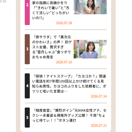
5.09
河合＆A.B.C-Z塚田×福井アナ
家の指摘に眞鍋かをり
「“きれいで暑い”と“汚
「なんでやねん！？」（news お
くて涼しい”どっちがい
かえり）
いの!?」
2026.07.28
DAIGOも台所 ～きょうの献立 何
にする？～
『旅サラダ』で「異次元
のかわいさ」の声！ 初ゲ
本日はダイアンなり！シーズン２
スト女優、贅沢すぎ
る“雲丹しゃぶ”食リポで
朝だ！生です旅サラダ
おちゃめ発言
2026.07.10
教えて！ニュースライブ 正義の
ミカタ
『探偵！ナイトスクープ』「カヨコか？」間違
い電話を約7年間100回以上かけ続けてくる見
ＬＩＦＥ～夢のカタチ～
知らぬ男性。カヨコのふりをした依頼者に、ポ
ツリと呟いた言葉は…
2026.07.14
新婚さんいらっしゃい！
ポツンと一軒家
『相席食堂』“爆烈ボイン”元NHK女性アナ、セ
クシー水着姿＆規格外グッズ公開！ 千鳥“ちょ
っと待てぃ！！”ボタン連打
ザキ山小屋本館
2026.07.21