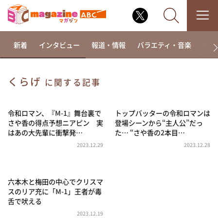
新着
インタビュー
報道・情報
バラエティ・音楽
ドラ
くらげ
に関する記事
なるみ・岡村の過ぎるTV
相席食堂
令和ロマン、『M-1』舞台裏で
トップバッターの令和ロマンは
さや香の得点予想ニアピン 実
登場シーンから“主人公”だっ
これ余談なんですけど・・・
はあの大先輩に衝撃発…
た… “さや香の2本目…
～人生密着トークバラエティ！～ やすとものいたっ
2023.12.29
2023.12.28
て真剣です
探偵！ナイトスクープ
六本木と梅田の中心でクリスマ
news おかえり
スのリア充に「M-1」王者が毒
河合＆A.B.C-Z塚田×福井アナ「なんでやねん！？」
舌で吠える
（news おかえり）
2023.12.19