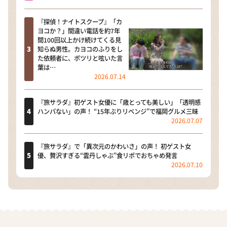
『探偵！ナイトスクープ』「カ
ヨコか？」間違い電話を約7年
間100回以上かけ続けてくる見
知らぬ男性。カヨコのふりをし
た依頼者に、ポツリと呟いた言
葉は…
2026.07.14
『旅サラダ』初ゲスト女優に「歳とっても美しい」「透明感
ハンパない」の声！ “15年ぶりリベンジ”で福岡グルメ三昧
2026.07.07
『旅サラダ』で「異次元のかわいさ」の声！ 初ゲスト女
優、贅沢すぎる“雲丹しゃぶ”食リポでおちゃめ発言
2026.07.10