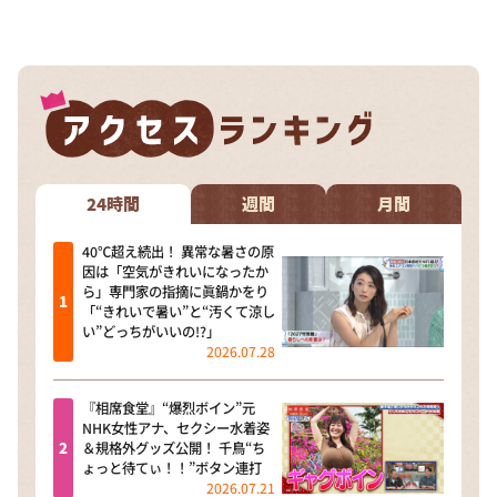
DAIGOも台所 ～きょうの献立 何にする？～
本日はダイアンなり！シーズン２
朝だ！生です旅サラダ
教えて！ニュースライブ 正義のミカタ
ＬＩＦＥ～夢のカタチ～
新婚さんいらっしゃい！
24時間
週間
月間
ポツンと一軒家
40℃超え続出！ 異常な暑さの原
因は「空気がきれいになったか
ザキ山小屋本館
ら」専門家の指摘に眞鍋かをり
「“きれいで暑い”と“汚くて涼し
ぺこぱのまるスポ
い”どっちがいいの!?」
2026.07.28
アナ回覧板
『相席食堂』“爆烈ボイン”元
NHK女性アナ、セクシー水着姿
＆規格外グッズ公開！ 千鳥“ち
ょっと待てぃ！！”ボタン連打
2026.07.21