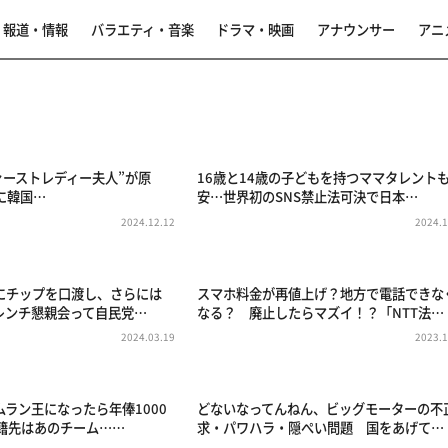
報道・情報
バラエティ・音楽
ドラマ・映画
アナウンサー
アニ
ァーストレディー夫人”が原
16歳と14歳の子どもを持つママタレント
に韓国…
安…世界初のSNS禁止法可決で日本…
2024.12.12
2024.1
にチップを口渡し、さらには
スマホ料金が再値上げ？地方で電話できな
ハレンチ懇親会って自民党…
なる？ 廃止したらマズイ！？「NTT法…
2024.03.19
2023.1
ラン王になったら年俸1000
どないなってんねん、ビッグモーターの不
移籍先はあのチーム……
求・パワハラ・隠ぺい問題 国をあげて…