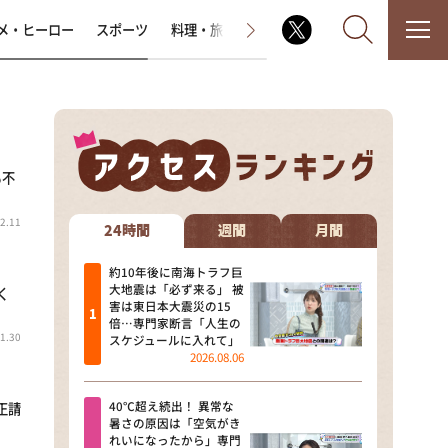
メ・ヒーロー
スポーツ
料理・旅
ラジオ番組
その他
も不
なるみ・岡村の過ぎるTV
2.11
相席食堂
24時間
週間
月間
これ余談なんですけど・・・
約10年後に南海トラフ巨
大地震は「必ず来る」 被
く
害は東日本大震災の15
～人生密着トークバラエティ！
倍…専門家断言「人生の
～ やすとものいたって真剣です
1.30
スケジュールに入れて」
2026.08.06
探偵！ナイトスクープ
40℃超え続出！ 異常な
正請
news おかえり
暑さの原因は「空気がき
れいになったから」専門