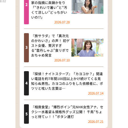
8.02
河合＆A.B.C-Z塚田×福井アナ
家の指摘に眞鍋かをり
「“きれいで暑い”と“汚
「なんでやねん！？」（news お
くて涼しい”どっちがい
かえり）
いの!?」
2026.07.28
DAIGOも台所 ～きょうの献立 何
にする？～
『旅サラダ』で「異次元
のかわいさ」の声！ 初ゲ
本日はダイアンなり！シーズン２
スト女優、贅沢すぎ
る“雲丹しゃぶ”食リポで
朝だ！生です旅サラダ
おちゃめ発言
2026.07.10
教えて！ニュースライブ 正義の
ミカタ
『探偵！ナイトスクープ』「カヨコか？」間違
い電話を約7年間100回以上かけ続けてくる見
ＬＩＦＥ～夢のカタチ～
知らぬ男性。カヨコのふりをした依頼者に、ポ
ツリと呟いた言葉は…
2026.07.14
新婚さんいらっしゃい！
ポツンと一軒家
『相席食堂』“爆烈ボイン”元NHK女性アナ、セ
クシー水着姿＆規格外グッズ公開！ 千鳥“ちょ
っと待てぃ！！”ボタン連打
ザキ山小屋本館
2026.07.21