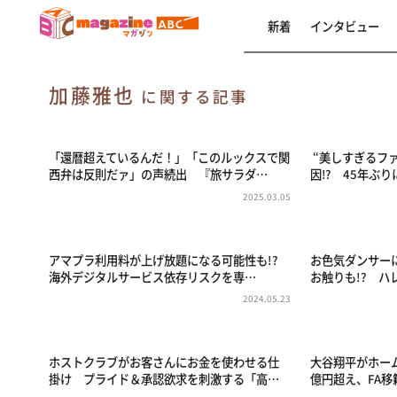
新着
インタビュー
加藤雅也
に関する記事
「還暦超えているんだ！」「このルックスで関
“美しすぎるフ
西弁は反則だァ」の声続出 『旅サラダ…
因⁉ 45年ぶり
2025.03.05
アマプラ利用料が上げ放題になる可能性も!?
お色気ダンサー
海外デジタルサービス依存リスクを専…
お触りも!? 
2024.05.23
ホストクラブがお客さんにお金を使わせる仕
大谷翔平がホーム
掛け プライド＆承認欲求を刺激する「高…
億円超え、FA