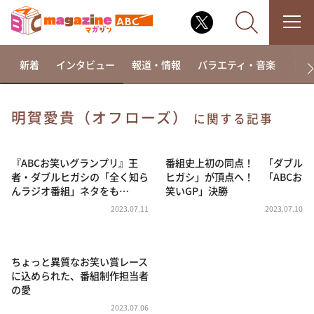
新着
インタビュー
報道・情報
バラエティ・音楽
ドラ
明賀愛貴（オフローズ）
に関する記事
なるみ・岡村の過ぎるTV
相席食堂
『ABCお笑いグランプリ』王
番組史上初の同点！ 「ダブル
者・ダブルヒガシの「全く知ら
ヒガシ」が頂点へ！ 「ABCお
これ余談なんですけど・・・
んラジオ番組」ネタをも…
笑いGP」決勝
～人生密着トークバラエティ！～ やすとものいたっ
2023.07.11
2023.07.10
て真剣です
探偵！ナイトスクープ
ちょっと異質なお笑い賞レース
news おかえり
に込められた、番組制作担当者
河合＆A.B.C-Z塚田×福井アナ「なんでやねん！？」
の愛
（news おかえり）
2023.07.06