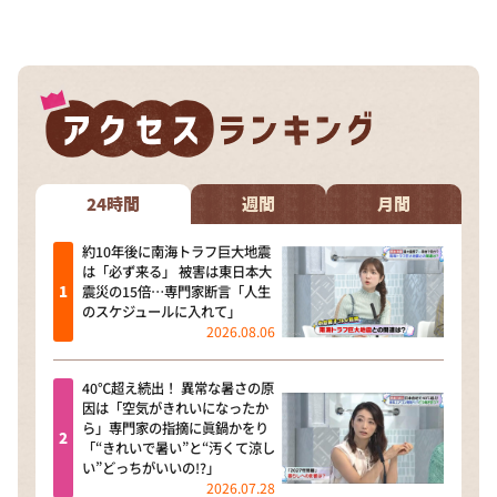
DAIGOも台所 ～きょうの献立 何にする？～
本日はダイアンなり！シーズン２
朝だ！生です旅サラダ
教えて！ニュースライブ 正義のミカタ
ＬＩＦＥ～夢のカタチ～
新婚さんいらっしゃい！
24時間
週間
月間
ポツンと一軒家
約10年後に南海トラフ巨大地震
は「必ず来る」 被害は東日本大
ザキ山小屋本館
震災の15倍…専門家断言「人生
のスケジュールに入れて」
ぺこぱのまるスポ
2026.08.06
アナ回覧板
40℃超え続出！ 異常な暑さの原
因は「空気がきれいになったか
ら」専門家の指摘に眞鍋かをり
「“きれいで暑い”と“汚くて涼し
い”どっちがいいの!?」
2026.07.28