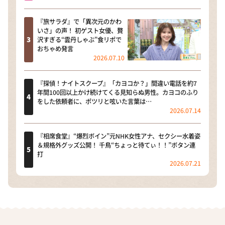
『旅サラダ』で「異次元のかわ
いさ」の声！ 初ゲスト女優、贅
沢すぎる“雲丹しゃぶ”食リポで
おちゃめ発言
2026.07.10
『探偵！ナイトスクープ』「カヨコか？」間違い電話を約7
年間100回以上かけ続けてくる見知らぬ男性。カヨコのふり
をした依頼者に、ポツリと呟いた言葉は…
2026.07.14
『相席食堂』“爆烈ボイン”元NHK女性アナ、セクシー水着姿
＆規格外グッズ公開！ 千鳥“ちょっと待てぃ！！”ボタン連
打
2026.07.21