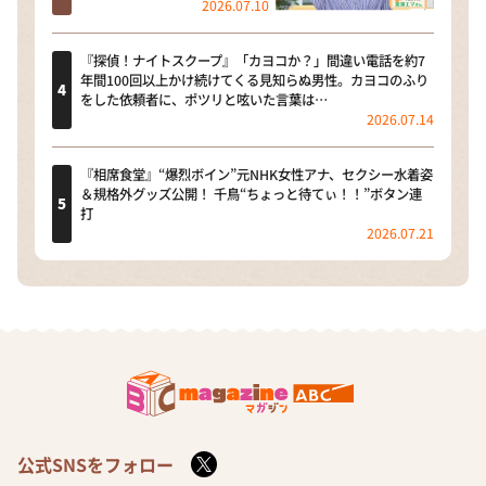
2026.07.10
『探偵！ナイトスクープ』「カヨコか？」間違い電話を約7
年間100回以上かけ続けてくる見知らぬ男性。カヨコのふり
をした依頼者に、ポツリと呟いた言葉は…
2026.07.14
『相席食堂』“爆烈ボイン”元NHK女性アナ、セクシー水着姿
＆規格外グッズ公開！ 千鳥“ちょっと待てぃ！！”ボタン連
打
2026.07.21
公式SNSをフォロー