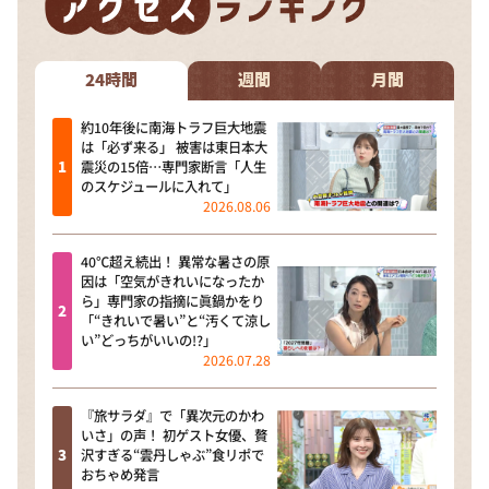
DAIGOも台所 ～きょうの献立 何にする？～
本日はダイアンなり！シーズン２
24時間
週間
月間
朝だ！生です旅サラダ
教えて！ニュースライブ 正義のミカタ
約10年後に南海トラフ巨大地震
は「必ず来る」 被害は東日本大
ＬＩＦＥ～夢のカタチ～
震災の15倍…専門家断言「人生
のスケジュールに入れて」
新婚さんいらっしゃい！
2026.08.06
ポツンと一軒家
40℃超え続出！ 異常な暑さの原
ザキ山小屋本館
因は「空気がきれいになったか
ら」専門家の指摘に眞鍋かをり
ぺこぱのまるスポ
「“きれいで暑い”と“汚くて涼し
い”どっちがいいの!?」
アナ回覧板
2026.07.28
『旅サラダ』で「異次元のかわ
いさ」の声！ 初ゲスト女優、贅
沢すぎる“雲丹しゃぶ”食リポで
おちゃめ発言