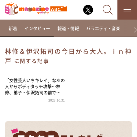
新着
インタビュー
報道・情報
バラエティ・音楽
ドラ
林修＆伊沢拓司の今日から大人。ｉｎ神
戸
なるみ・岡村の過ぎるTV
に関する記事
相席食堂
「女性芸人いちキレイ」なあの
これ余談なんですけど・・・
人からボディタッチ攻撃…林
～人生密着トークバラエティ！～ やすとものいたっ
修、弟子・伊沢拓司の前で…
て真剣です
2023.10.31
探偵！ナイトスクープ
news おかえり
河合＆A.B.C-Z塚田×福井アナ「なんでやねん！？」
（news おかえり）