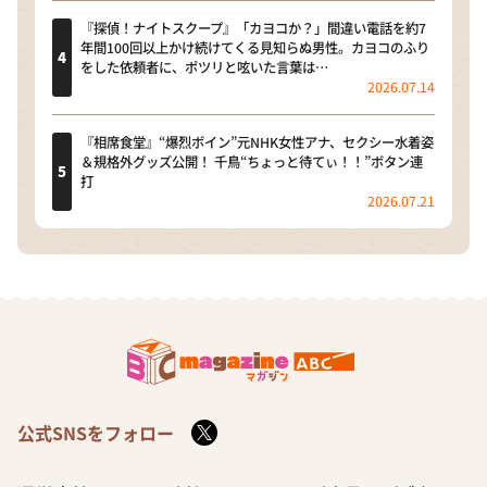
『探偵！ナイトスクープ』「カヨコか？」間違い電話を約7
年間100回以上かけ続けてくる見知らぬ男性。カヨコのふり
をした依頼者に、ポツリと呟いた言葉は…
2026.07.14
『相席食堂』“爆烈ボイン”元NHK女性アナ、セクシー水着姿
＆規格外グッズ公開！ 千鳥“ちょっと待てぃ！！”ボタン連
打
2026.07.21
公式SNSをフォロー