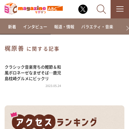
新着
インタビュー
報道・情報
バラエティ・音楽
ドラ
梶原善
に関する記事
なるみ・岡村の過ぎるTV
相席食堂
クラシック音楽育ちの鰹節＆和
風ボロネーゼなまぜそば…鹿児
これ余談なんですけど・・・
島枕崎グルメにビックリ
～人生密着トークバラエティ！～ やすとものいたっ
2023.05.24
て真剣です
探偵！ナイトスクープ
news おかえり
河合＆A.B.C-Z塚田×福井アナ「なんでやねん！？」
（news おかえり）