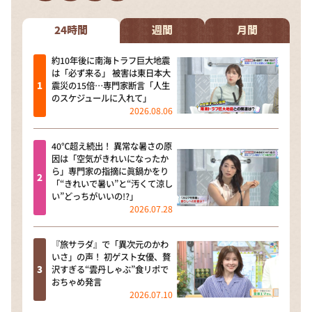
DAIGOも台所 ～きょうの献立 何にする？～
本日はダイアンなり！シーズン２
24時間
週間
月間
朝だ！生です旅サラダ
約10年後に南海トラフ巨大地震
は「必ず来る」 被害は東日本大
教えて！ニュースライブ 正義のミカタ
震災の15倍…専門家断言「人生
のスケジュールに入れて」
ＬＩＦＥ～夢のカタチ～
2026.08.06
新婚さんいらっしゃい！
40℃超え続出！ 異常な暑さの原
ポツンと一軒家
因は「空気がきれいになったか
ら」専門家の指摘に眞鍋かをり
ザキ山小屋本館
「“きれいで暑い”と“汚くて涼し
い”どっちがいいの!?」
ぺこぱのまるスポ
2026.07.28
アナ回覧板
『旅サラダ』で「異次元のかわ
いさ」の声！ 初ゲスト女優、贅
沢すぎる“雲丹しゃぶ”食リポで
おちゃめ発言
2026.07.10