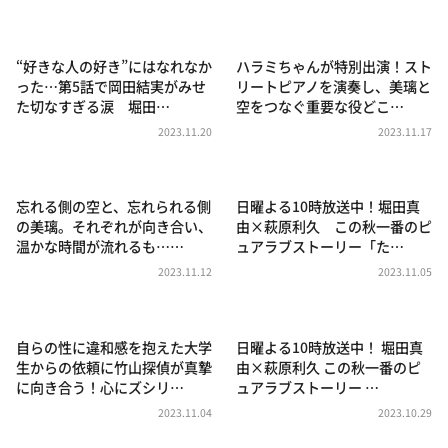
DAIGOも台所 ～きょうの献立 何にする？～
本日はダイアンなり！シーズン２
“好きな人の好き”にはなれなか
ハラミちゃんが特別出演！スト
朝だ！生です旅サラダ
った…第5話で岡田結実がみせ
リートピアノを演奏し、美璃と
た切なすぎる涙 堀田…
空をつなぐ重要な役どこ…
教えて！ニュースライブ 正義のミカタ
2023.11.20
2023.11.17
ＬＩＦＥ～夢のカタチ～
新婚さんいらっしゃい！
忘れる側の空と、忘れられる側
日曜よる10時放送中！堀田真
ポツンと一軒家
の美璃。それぞれが向き合い、
由×萩原利久 この秋一番のピ
温かな時間が流れるも……
ュアラブストーリー「た…
ザキ山小屋本館
2023.11.12
2023.11.05
ぺこぱのまるスポ
アナ回覧板
自らの性に違和感を抱えた大学
日曜よる10時放送中！ 堀田真
生からの依頼に竹山探偵が真摯
由×萩原利久 この秋一番のピ
に向き合う！心にズシリ…
ュアラブストーリー …
2023.11.04
2023.10.29