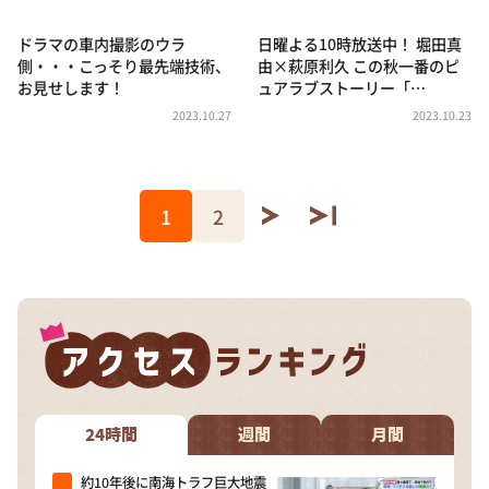
ドラマの車内撮影のウラ
日曜よる10時放送中！ 堀田真
側・・・こっそり最先端技術、
由×萩原利久 この秋一番のピ
お見せします！
ュアラブストーリー「…
2023.10.27
2023.10.23
1
2
24時間
週間
月間
約10年後に南海トラフ巨大地震