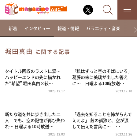
新着
インタビュー
報道・情報
バラエティ・音楽
ドラ
堀田真由
に関する記事
なるみ・岡村の過ぎるTV
相席食堂
タイトル回収のラストに涙…
「私はずっと空のそばにいる」
ハッピーエンドの先に描かれ
葛藤の末に美璃が出した答え
これ余談なんですけど・・・
た“希望” 堀田真由×萩…
に… 日曜よる10時放送…
～人生密着トークバラエティ！～ やすとものいたっ
2023.12.17
2023.12.10
て真剣です
探偵！ナイトスクープ
新たな道を共に歩き出した二
「過去を知ることを怖がらんで
news おかえり
人 でも、空の記憶が再び失わ
ええよ」 茜の孤独と、空が涙
河合＆A.B.C-Z塚田×福井アナ「なんでやねん！？」
れ… 日曜よる10時放送…
して伝えた言葉に… …
（news おかえり）
2023.12.03
2023.11.26