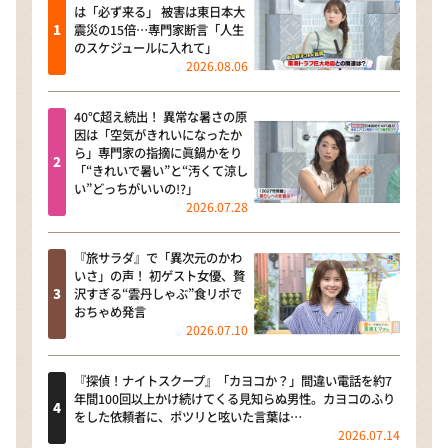
は「必ず来る」 被害は東日本大
震災の15倍…専門家断言「人生
のスケジュールに入れて」
2026.08.06
40℃超え続出！ 異常な暑さの原
因は「空気がきれいになったか
ら」専門家の指摘に眞鍋かをり
「“きれいで暑い”と“汚くて涼し
い”どっちがいいの!?」
2026.07.28
『旅サラダ』で「異次元のかわ
いさ」の声！ 初ゲスト女優、贅
沢すぎる“雲丹しゃぶ”食リポで
おちゃめ発言
2026.07.10
『探偵！ナイトスクープ』「カヨコか？」間違い電話を約7
年間100回以上かけ続けてくる見知らぬ男性。カヨコのふり
をした依頼者に、ポツリと呟いた言葉は…
2026.07.14