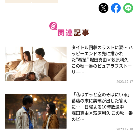
タイトル回収のラストに涙… ハ
ッピーエンドの先に描かれ
た“希望” 堀田真由×萩原利久
この秋一番のピュアラブストー
リー…
2023.12.17
「私はずっと空のそばにいる」
葛藤の末に美璃が出した答え
に… 日曜よる10時放送中！
堀田真由×萩原利久 この秋一番
のピ…
2023.12.10