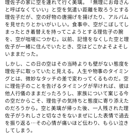
理佐子の家に空を連れて行く美璃。「無理にお母さん
と呼ばなくていい」と空を気遣い距離を取ろうとする
理佐子だが、空の好物の唐揚げを揚げたり、アルバム
を見せたりとかいがいしい。食事中、空がこぼしてし
まったとき着替えを持ってこようとする理佐子の腕
を、空が咄嗟につかむ。以前、記憶をなくした空と理
佐子が一緒に住んでいたとき、空はどこかよそよそし
いままだった。
しかし、この日の空はその当時よりも壁がない態度を
理佐子に取っていたと見える。人生や物事のタイミン
グとは、微妙なタッチの差で変わってくるものだ。空
に理佐子のことを告げるタイミングが早ければ、彼は
他人行儀のままだったろうし、家族について案じる今
の空だからこそ、理佐子の気持ちと態度に寄り添えた
のだろうから。空と美璃が帰った後、一人残された理
佐子がうれしさと切なさをないまぜにした表情で過去
を振り返る…その心情が痛いほど伝わり、もらい泣き
してしまう。