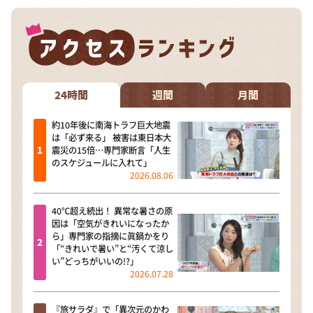
24時間
週間
月間
約10年後に南海トラフ巨大地震
は「必ず来る」 被害は東日本大
震災の15倍…専門家断言「人生
のスケジュールに入れて」
2026.08.06
40℃超え続出！ 異常な暑さの原
因は「空気がきれいになったか
ら」専門家の指摘に眞鍋かをり
「“きれいで暑い”と“汚くて涼し
い”どっちがいいの!?」
2026.07.28
『旅サラダ』で「異次元のかわ