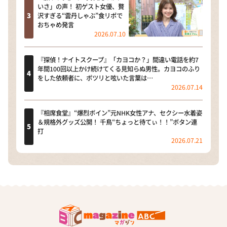
いさ」の声！ 初ゲスト女優、贅
沢すぎる“雲丹しゃぶ”食リポで
おちゃめ発言
2026.07.10
『探偵！ナイトスクープ』「カヨコか？」間違い電話を約7
年間100回以上かけ続けてくる見知らぬ男性。カヨコのふり
をした依頼者に、ポツリと呟いた言葉は…
2026.07.14
『相席食堂』“爆烈ボイン”元NHK女性アナ、セクシー水着姿
＆規格外グッズ公開！ 千鳥“ちょっと待てぃ！！”ボタン連
打
2026.07.21