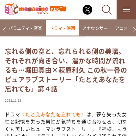
報
バラエティ・音楽
ドラマ・映画
アナウンサー
アニメ・
忘れる側の空と、忘れられる側の美璃。
それぞれが向き合い、温かな時間が流れ
なるみ・岡村の過ぎるTV
るも…堀田真由×萩原利久 この秋一番の
相席食堂
ピュアラブストーリー「たとえあなたを
これ余談なんですけど・・・
忘れても」第４話
～人生密着トークバラエティ！～ やすとものいたっ
て真剣です
2023.11.12
探偵！ナイトスクープ
ドラマ
『たとえあなたを忘れても』
は、夢を失った女
news おかえり
性と記憶を失った男性が気持ちを通じ合わせる、切な
河合＆A.B.C-Z塚田×福井アナ「なんでやねん！？」
（news おかえり）
くも美しいヒューマンラブストーリー。『神様、もう
少しだけ』、『ラスト・フレンズ』などで知られる浅