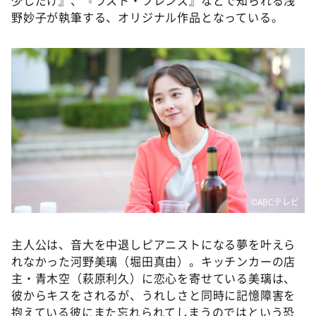
DAIGOも台所 ～きょうの献立 何にする？～
野妙子が執筆する、オリジナル作品となっている。
本日はダイアンなり！シーズン２
朝だ！生です旅サラダ
教えて！ニュースライブ 正義のミカタ
ＬＩＦＥ～夢のカタチ～
新婚さんいらっしゃい！
ポツンと一軒家
ザキ山小屋本館
ぺこぱのまるスポ
©️ABCテレビ
アナ回覧板
主人公は、音大を中退しピアニストになる夢を叶えら
れなかった河野美璃（堀田真由）。キッチンカーの店
主・青木空（萩原利久）に恋心を寄せている美璃は、
彼からキスをされるが、うれしさと同時に記憶障害を
抱えている彼にまた忘れられてしまうのではという恐