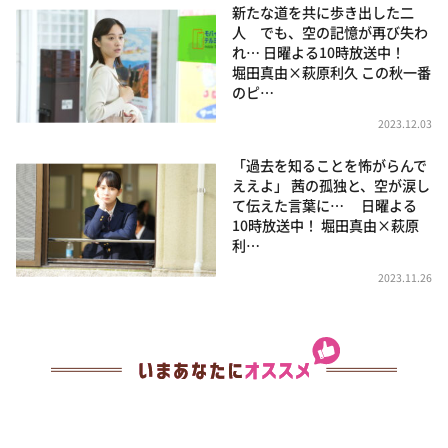
新たな道を共に歩き出した二
人 でも、空の記憶が再び失わ
れ… 日曜よる10時放送中！
堀田真由×萩原利久 この秋一番
のピ…
2023.12.03
「過去を知ることを怖がらんで
ええよ」 茜の孤独と、空が涙し
て伝えた言葉に… 日曜よる
10時放送中！ 堀田真由×萩原
利…
2023.11.26