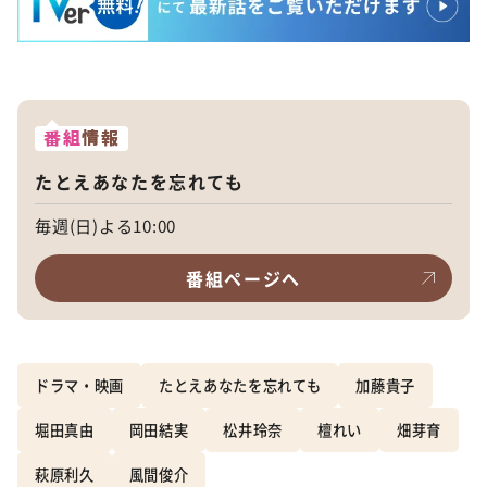
番組
情報
たとえあなたを忘れても
毎週(日)よる10:00
番組ページへ
ドラマ・映画
たとえあなたを忘れても
加藤貴子
堀田真由
岡田結実
松井玲奈
檀れい
畑芽育
萩原利久
風間俊介