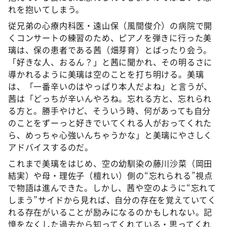
れを抱いてしまう。
従兄弟の心療内科医・遠山保（風間俊介）の病院で開
くコンサートの練習のため、ピアノを弾きに行った美
璃は、保の患者である茜（畑芽育）とばったり会う。
「好きな人、おるん？」と茜に聞かれ、その明るさに
導かれるように美璃は空のことを打ち明ける。美璃
は、「一番辛いのはやっぱり本人だよね」と言うが、
茜は「どっちが辛いんやろね。忘れる方と、忘れられ
る方と。勝手やけど、そういう時、何があっても自分
のことをずーっと好きでいてくれる人がおってくれた
ら、めっちゃ心強いんちゃうかな」と美璃にやさしく
アドバイスするのだ。
これまで美璃をはじめ、空の幼馴染の藤川沙菜（岡田
結実）や母・理佐子（檀れい）側の“忘れられる”視点
で物語は進んできた。しかし、茜や空のように“忘れて
しまう”サイドから見れば、自分の存在を覚えていてく
れる存在がいることが励みになるのかもしれない。記
憶をなくした過去から知ってくれている・思ってくれ