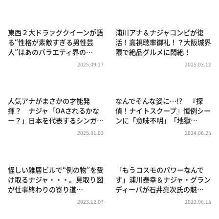
DAIGOも台所 ～きょうの献立 何にする？～
本日はダイアンなり！シーズン２
東西２大ドラァグクイーンが語
浦川アナ＆ナジャコンビが復
朝だ！生です旅サラダ
る“性格が素敵すぎる男性芸
活！高視聴率御礼！？大阪城界
人”はあのバラエティ界の…
隈で絶品グルメに悶絶！
教えて！ニュースライブ 正義のミカタ
2025.09.17
2025.03.12
ＬＩＦＥ～夢のカタチ～
新婚さんいらっしゃい！
人気アナがまさかの才能発
なんでそんな姿に…!? 『探
ポツンと一軒家
揮？ ナジャ「OAされるかな
偵！ナイトスクープ』恒例シー
ー？」日本を代表するシンガ…
ンに「意味不明」「地獄…
ザキ山小屋本館
2025.01.03
2024.06.25
ぺこぱのまるスポ
アナ回覧板
怪しい雑居ビルで“例の物”を受
「もうコスモのパワーなんで
け取るナジャ・・・。見取り図
す」浦川泰幸＆ナジャ・グラン
が仕事終わりの寄り道…
ディーバが石井亮次氏の魅…
2023.12.07
2023.06.15