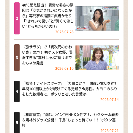
40℃超え続出！ 異常な暑さの原
因は「空気がきれいになったか
ら」専門家の指摘に眞鍋かをり
「“きれいで暑い”と“汚くて涼し
い”どっちがいいの!?」
2026.07.28
『旅サラダ』で「異次元のかわ
いさ」の声！ 初ゲスト女優、贅
沢すぎる“雲丹しゃぶ”食リポで
おちゃめ発言
2026.07.10
『探偵！ナイトスクープ』「カヨコか？」間違い電話を約7
年間100回以上かけ続けてくる見知らぬ男性。カヨコのふり
をした依頼者に、ポツリと呟いた言葉は…
2026.07.14
『相席食堂』“爆烈ボイン”元NHK女性アナ、セクシー水着姿
＆規格外グッズ公開！ 千鳥“ちょっと待てぃ！！”ボタン連
打
2026.07.21