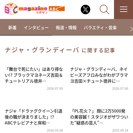
新着
インタビュー
報道・情報
バラエティ・音楽
ドラ
ナジャ・グランディーバ
に関する記事
なるみ・岡村の過ぎるTV
相席食堂
「舞台で死にたい」はあり得な
ナジャ・グランディーバ、ネイ
い!? ブラックマヨネーズ吉田＆
ビーズアフロみながわがブラマ
これ余談なんですけど・・・
チュートリアル徳井…
ヨ吉田×チュート徳井に…
～人生密着トークバラエティ！～ やすとものいたっ
2026.07.09
2026.07.06
て真剣です
探偵！ナイトスクープ
ナジャ「ドラァグクイーン引退
「PL花火？」 顔に2万5000発
news おかえり
後の職が決まりました」!?
の美容鍼！スタジオがザワつい
河合＆A.B.C-Z塚田×福井アナ「なんでやねん！？」
ABCテレビアナと岸和…
た“疑惑の芸人”…
（news おかえり）
2026.05.08
2025.09.18