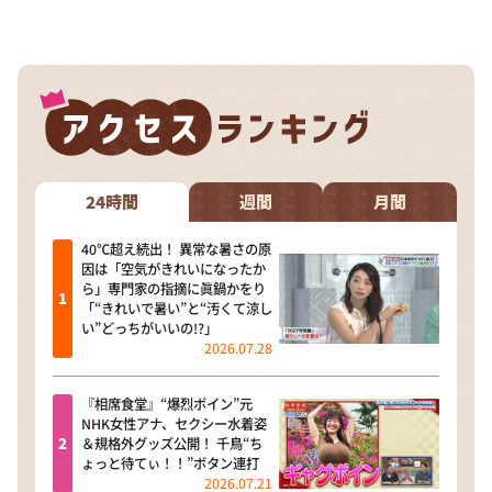
DAIGOも台所 ～きょうの献立 何にする？～
本日はダイアンなり！シーズン２
朝だ！生です旅サラダ
教えて！ニュースライブ 正義のミカタ
ＬＩＦＥ～夢のカタチ～
新婚さんいらっしゃい！
24時間
週間
月間
ポツンと一軒家
40℃超え続出！ 異常な暑さの原
因は「空気がきれいになったか
ザキ山小屋本館
ら」専門家の指摘に眞鍋かをり
「“きれいで暑い”と“汚くて涼し
ぺこぱのまるスポ
い”どっちがいいの!?」
2026.07.28
アナ回覧板
『相席食堂』“爆烈ボイン”元
NHK女性アナ、セクシー水着姿
＆規格外グッズ公開！ 千鳥“ち
ょっと待てぃ！！”ボタン連打
2026.07.21