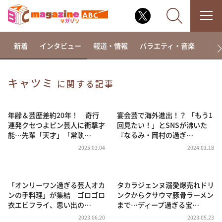
新着
インタビュー
報道・情報
バラエティ・音楽
ドラ
キャツミ
に関する記事
なるみ・岡村の過ぎるTV
相席食堂
年齢＆芸歴差約20年！ 奇行
宴会芸で海外進出！？ 「もう1
連発クセつよピン芸人に衝撃才
回見たい！」とSNSが沸いた
これ余談なんですけど・・・
能…先輩「天才」「常軌…
『なるみ・岡村の過ぎ…
～人生密着トークバラエティ！～ やすとものいたっ
2025.03.04
2024.01.18
て真剣です
探偵！ナイトスクープ
「オンリーワン過ぎる芸人オカ
タカラジェンヌ溺愛爆売れドリ
news おかえり
ンの手料理」が集結 ゴロゴロ
ンクからクサウマ豚骨ラーメン
河合＆A.B.C-Z塚田×福井アナ「なんでやねん！？」
衣エビフライ、思い出の…
まで…ディープ過ぎる宝…
（news おかえり）
2023.06.20
2023.05.23