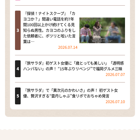
『探偵！ナイトスクープ』「カ
ヨコか？」間違い電話を約7年
間100回以上かけ続けてくる見
知らぬ男性。カヨコのふりをし
た依頼者に、ポツリと呟いた言
葉は…
2026.07.14
『旅サラダ』初ゲスト女優に「歳とっても美しい」「透明感
ハンパない」の声！ “15年ぶりリベンジ”で福岡グルメ三昧
2026.07.07
『旅サラダ』で「異次元のかわいさ」の声！ 初ゲスト女
優、贅沢すぎる“雲丹しゃぶ”食リポでおちゃめ発言
2026.07.10