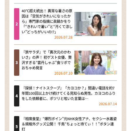
40℃超え続出！ 異常な暑さの原
因は「空気がきれいになったか
ら」専門家の指摘に眞鍋かをり
「“きれいで暑い”と“汚くて涼し
い”どっちがいいの!?」
2026.07.28
『旅サラダ』で「異次元のかわ
いさ」の声！ 初ゲスト女優、贅
沢すぎる“雲丹しゃぶ”食リポで
おちゃめ発言
2026.07.10
『探偵！ナイトスクープ』「カヨコか？」間違い電話を約7
年間100回以上かけ続けてくる見知らぬ男性。カヨコのふり
をした依頼者に、ポツリと呟いた言葉は…
2026.07.14
『相席食堂』“爆烈ボイン”元NHK女性アナ、セクシー水着姿
＆規格外グッズ公開！ 千鳥“ちょっと待てぃ！！”ボタン連
打