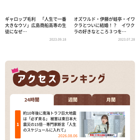
ギャロップ毛利 「人生で一番
オズワルド・伊藤が蛙亭・イワ
大きなウソ」広島商船高専の生
クラとついに結婚！？ イワク
徒になぜ…
ラの好きなところ３つを…
2023.09.18
2023.07.28
24時間
週間
月間
約10年後に南海トラフ巨大地震
は「必ず来る」 被害は東日本大
震災の15倍…専門家断言「人生
のスケジュールに入れて」
2026.08.06