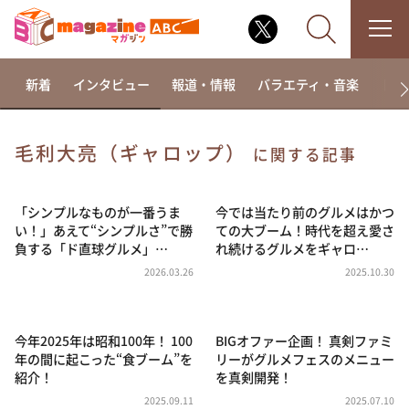
新着
インタビュー
報道・情報
バラエティ・音楽
ドラ
毛利大亮（ギャロップ）
に関する記事
なるみ・岡村の過ぎるTV
相席食堂
「シンプルなものが一番うま
今では当たり前のグルメはかつ
い！」あえて“シンプルさ”で勝
ての大ブーム！時代を超え愛さ
これ余談なんですけど・・・
負する「ド直球グルメ」…
れ続けるグルメをギャロ…
～人生密着トークバラエティ！～ やすとものいたっ
2026.03.26
2025.10.30
て真剣です
探偵！ナイトスクープ
今年2025年は昭和100年！ 100
BIGオファー企画！ 真剣ファミ
news おかえり
年の間に起こった“食ブーム”を
リーがグルメフェスのメニュー
河合＆A.B.C-Z塚田×福井アナ「なんでやねん！？」
紹介！
を真剣開発！
（news おかえり）
2025.09.11
2025.07.10