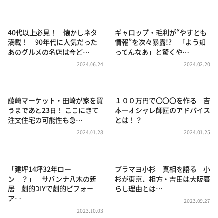
DAIGOも台所 ～きょうの献立 何にする？～
本日はダイアンなり！シーズン２
40代以上必見！ 懐かしネタ
ギャロップ・毛利が“やすとも
朝だ！生です旅サラダ
満載！ 90年代に人気だった
情報”を次々暴露!? 「よう知
あのグルメの名店は今ど…
ってんなあ」と驚くや…
教えて！ニュースライブ 正義のミカタ
2024.06.24
2024.02.20
ＬＩＦＥ～夢のカタチ～
新婚さんいらっしゃい！
藤崎マーケット・田崎が家を買
１００万円で〇〇〇を作る！吉
ポツンと一軒家
うまであと23日！ ここにきて
本一オシャレ師匠のアドバイス
注文住宅の可能性も急…
とは！？
ザキ山小屋本館
2024.01.28
2024.01.25
ぺこぱのまるスポ
アナ回覧板
「建坪14坪32年ロー
ブラマヨ小杉 真相を語る！小
ン！？」 サバンナ八木の新
杉が東京、相方・吉田は大阪暮
居 劇的DIYで劇的ビフォー
らし理由とは…
ア…
2023.09.27
2023.10.03