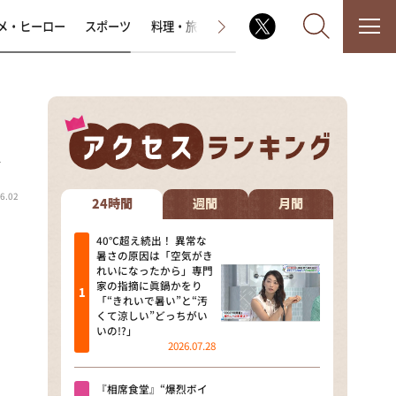
メ・ヒーロー
スポーツ
料理・旅
ラジオ番組
その他
、
なるみ・岡村の過ぎるTV
6.02
相席食堂
24時間
週間
月間
これ余談なんですけど・・・
40℃超え続出！ 異常な
暑さの原因は「空気がき
れいになったから」専門
～人生密着トークバラエティ！
家の指摘に眞鍋かをり
～ やすとものいたって真剣です
「“きれいで暑い”と“汚
くて涼しい”どっちがい
探偵！ナイトスクープ
いの!?」
2026.07.28
news おかえり
『相席食堂』“爆烈ボイ