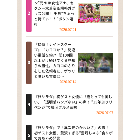
河合＆A.B.C-Z塚田×福井アナ
ン”元NHK女性アナ、セ
クシー水着姿＆規格外グ
「なんでやねん！？」（news お
ッズ公開！ 千鳥“ちょっ
かえり）
と待てぃ！！”ボタン連
打
DAIGOも台所 ～きょうの献立 何
2026.07.21
にする？～
『探偵！ナイトスクー
本日はダイアンなり！シーズン２
プ』「カヨコか？」間違
い電話を約7年間100回
朝だ！生です旅サラダ
以上かけ続けてくる見知
らぬ男性。カヨコのふり
をした依頼者に、ポツリ
教えて！ニュースライブ 正義の
と呟いた言葉は…
ミカタ
2026.07.14
ＬＩＦＥ～夢のカタチ～
『旅サラダ』初ゲスト女優に「歳とっても美し
い」「透明感ハンパない」の声！ “15年ぶりリ
新婚さんいらっしゃい！
ベンジ”で福岡グルメ三昧
2026.07.07
ポツンと一軒家
『旅サラダ』で「異次元のかわいさ」の声！
ザキ山小屋本館
初ゲスト女優、贅沢すぎる“雲丹しゃぶ”食リポ
でおちゃめ発言