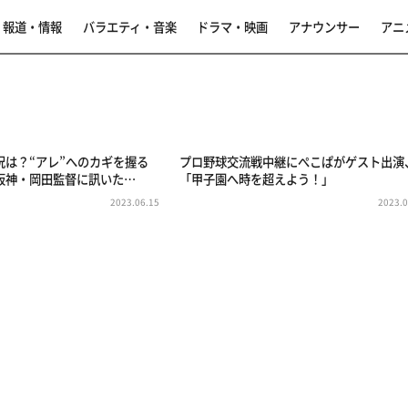
報道・情報
バラエティ・音楽
ドラマ・映画
アナウンサー
アニ
況は？“アレ”へのカギを握る
プロ野球交流戦中継にぺこぱがゲスト出演
阪神・岡田監督に訊いた…
「甲子園へ時を超えよう！」
2023.06.15
2023.0