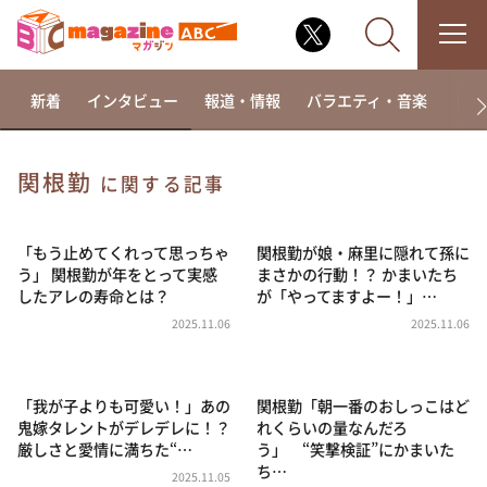
新着
インタビュー
報道・情報
バラエティ・音楽
ドラ
関根勤
に関する記事
なるみ・岡村の過ぎるTV
相席食堂
「もう止めてくれって思っちゃ
関根勤が娘・麻里に隠れて孫に
う」 関根勤が年をとって実感
まさかの行動！？ かまいたち
これ余談なんですけど・・・
したアレの寿命とは？
が「やってますよー！」…
～人生密着トークバラエティ！～ やすとものいたっ
2025.11.06
2025.11.06
て真剣です
探偵！ナイトスクープ
「我が子よりも可愛い！」あの
関根勤「朝一番のおしっこはど
news おかえり
鬼嫁タレントがデレデレに！？
れくらいの量なんだろ
河合＆A.B.C-Z塚田×福井アナ「なんでやねん！？」
厳しさと愛情に満ちた“…
う」 “笑撃検証”にかまいた
（news おかえり）
ち…
2025.11.05