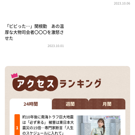
DAIGOも台所 ～きょうの献立 何にする？～
2023.10.06
本日はダイアンなり！シーズン２
朝だ！生です旅サラダ
「ビビった…」関根勤 あの温
厚な大物司会者〇〇〇を激怒さ
教えて！ニュースライブ 正義のミカタ
せた
ＬＩＦＥ～夢のカタチ～
2023.10.01
新婚さんいらっしゃい！
ポツンと一軒家
ザキ山小屋本館
ぺこぱのまるスポ
アナ回覧板
24時間
週間
月間
約10年後に南海トラフ巨大地震
は「必ず来る」 被害は東日本大
震災の15倍…専門家断言「人生
のスケジュールに入れて」