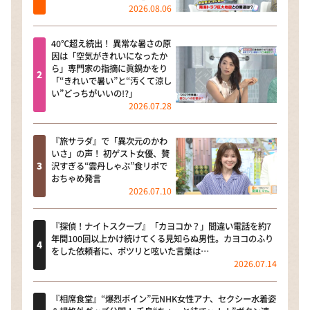
2026.08.06
40℃超え続出！ 異常な暑さの原
因は「空気がきれいになったか
ら」専門家の指摘に眞鍋かをり
「“きれいで暑い”と“汚くて涼し
い”どっちがいいの!?」
2026.07.28
『旅サラダ』で「異次元のかわ
いさ」の声！ 初ゲスト女優、贅
沢すぎる“雲丹しゃぶ”食リポで
おちゃめ発言
2026.07.10
『探偵！ナイトスクープ』「カヨコか？」間違い電話を約7
年間100回以上かけ続けてくる見知らぬ男性。カヨコのふり
をした依頼者に、ポツリと呟いた言葉は…
2026.07.14
『相席食堂』“爆烈ボイン”元NHK女性アナ、セクシー水着姿