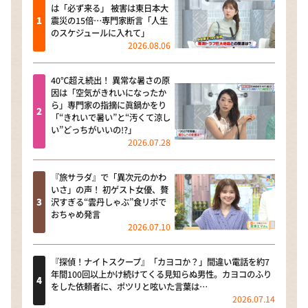
は「必ず来る」 被害は東日本大
震災の15倍…専門家断言「人生
のスケジュールに入れて」
2026.08.06
40℃超え続出！ 異常な暑さの原
因は「空気がきれいになったか
ら」専門家の指摘に眞鍋かをり
「“きれいで暑い”と“汚くて涼し
い”どっちがいいの!?」
2026.07.28
『旅サラダ』で「異次元のかわ
いさ」の声！ 初ゲスト女優、贅
沢すぎる“雲丹しゃぶ”食リポで
おちゃめ発言
2026.07.10
『探偵！ナイトスクープ』「カヨコか？」間違い電話を約7
年間100回以上かけ続けてくる見知らぬ男性。カヨコのふり
をした依頼者に、ポツリと呟いた言葉は…
2026.07.14