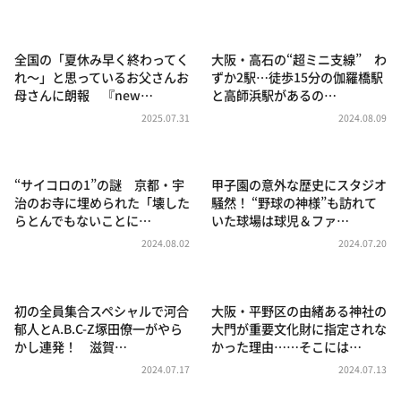
DAIGOも台所 ～きょうの献立 何にする？～
本日はダイアンなり！シーズン２
全国の「夏休み早く終わってく
大阪・高石の“超ミニ支線” わ
朝だ！生です旅サラダ
れ～」と思っているお父さんお
ずか2駅…徒歩15分の伽羅橋駅
母さんに朗報 『new…
と高師浜駅があるの…
教えて！ニュースライブ 正義のミカタ
2025.07.31
2024.08.09
ＬＩＦＥ～夢のカタチ～
新婚さんいらっしゃい！
“サイコロの1”の謎 京都・宇
甲子園の意外な歴史にスタジオ
ポツンと一軒家
治のお寺に埋められた「壊した
騒然！ “野球の神様”も訪れて
らとんでもないことに…
いた球場は球児＆ファ…
ザキ山小屋本館
2024.08.02
2024.07.20
ぺこぱのまるスポ
アナ回覧板
初の全員集合スペシャルで河合
大阪・平野区の由緒ある神社の
郁人とA.B.C-Z塚田僚一がやら
大門が重要文化財に指定されな
かし連発！ 滋賀…
かった理由……そこには…
2024.07.17
2024.07.13