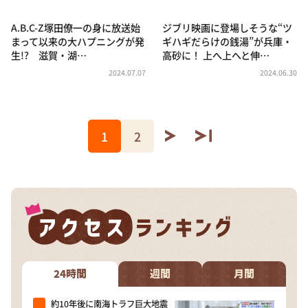
A.B.C-Z塚田僚一の身に放送始
ジブリ映画に登場しそうな“ツ
まって以来の大ハプニングが発
ギハギだらけの銭湯”が兵庫・
生!? 滋賀・湖…
高砂に！ 上へ上へと伸…
2024.07.07
2024.06.30
1
2
24時間
週間
月間
約10年後に南海トラフ巨大地震