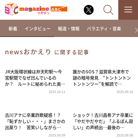
新着
インタビュー
報道・情報
バラエティ・音楽
ドラ
newsおかえり
に関する記事
なるみ・岡村の過ぎるTV
相席食堂
JR大阪環状線は弁天町駅～今
誰かのSOS？滋賀県大津市で
宮駅間でなぜ凹んでいるの
謎の暗号発見 “トントントン
これ余談なんですけど・・・
か？ ルートに秘められた奥…
トントンツー”を解読で…
～人生密着トークバラエティ！～ やすとものいたっ
2025.10.11
2025.09.16
て真剣です
探偵！ナイトスクープ
古川アナに卒業詐欺疑惑！？
ショック！古川昌希アナ卒業に
news おかえり
「恥ずかしい・・・」まさかの
「やだやだやだ」「ふるぽん寂
河合＆A.B.C-Z塚田×福井アナ「なんでやねん！？」
出戻り！ 苦笑いしながら…
しい」の声続出…最後の…
（news おかえり）
2025.09.09
2025.09.08