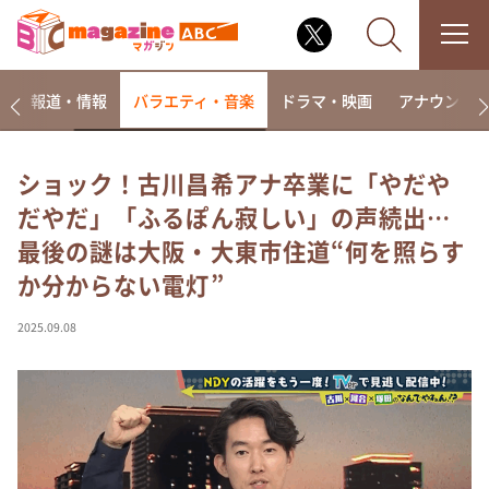
ー
報道・情報
バラエティ・音楽
ドラマ・映画
アナウンサ
ショック！古川昌希アナ卒業に「やだや
だやだ」「ふるぽん寂しい」の声続出…
なるみ・岡村の過ぎるTV
最後の謎は大阪・大東市住道“何を照らす
相席食堂
か分からない電灯”
これ余談なんですけど・・・
～人生密着トークバラエティ！～ やすとものいたっ
2025.09.08
て真剣です
探偵！ナイトスクープ
news おかえり
河合＆A.B.C-Z塚田×福井アナ「なんでやねん！？」
（news おかえり）