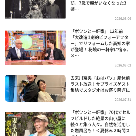
訪。7歳で親がいなくなった3
姉…
2026.08.06
「ポツンと一軒家」 12年前
「大改造!!劇的ビフォーアフタ
ー」でリフォームした高知の家
が登場！ 秘境の一軒家に宿る、
３…
2026.08.02
去来川奈央『おはパソ』産休前
ラスト放送！サプライズゲスト
集結でスタジオはお祭り騒ぎに
2026.07.31
「ポツンと一軒家」70代でセル
フビルドした絶景の山小屋に
続々と集う人々。自然を活用し
た岩風呂も！＜夏休み２時間ス