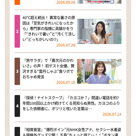
2026.08.06
40℃超え続出！ 異常な暑さの原
因は「空気がきれいになったか
ら」専門家の指摘に眞鍋かをり
「“きれいで暑い”と“汚くて涼し
い”どっちがいいの!?」
2026.07.28
『旅サラダ』で「異次元のかわ
いさ」の声！ 初ゲスト女優、贅
沢すぎる“雲丹しゃぶ”食リポで
おちゃめ発言
2026.07.10
『探偵！ナイトスクープ』「カヨコか？」間違い電話を約7
年間100回以上かけ続けてくる見知らぬ男性。カヨコのふり
をした依頼者に、ポツリと呟いた言葉は…
2026.07.14
『相席食堂』“爆烈ボイン”元NHK女性アナ、セクシー水着姿
＆規格外グッズ公開！ 千鳥“ちょっと待てぃ！！”ボタン連