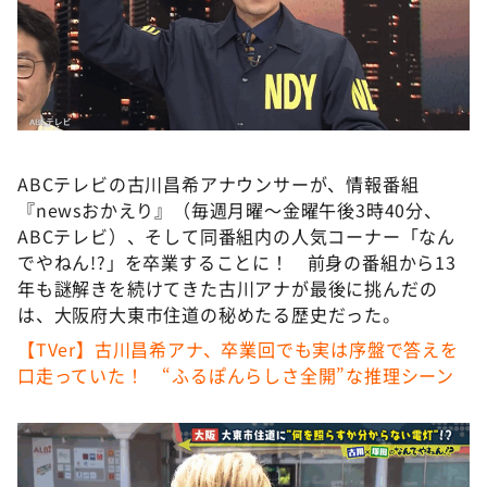
DAIGOも台所 ～きょうの献立 何にする？～
本日はダイアンなり！シーズン２
朝だ！生です旅サラダ
教えて！ニュースライブ 正義のミカタ
ＬＩＦＥ～夢のカタチ～
ABCテレビの古川昌希アナウンサーが、情報番組
新婚さんいらっしゃい！
『newsおかえり』（毎週月曜～金曜午後3時40分、
ポツンと一軒家
ABCテレビ）、そして同番組内の人気コーナー「なん
でやねん!?」を卒業することに！ 前身の番組から13
ザキ山小屋本館
年も謎解きを続けてきた古川アナが最後に挑んだの
ぺこぱのまるスポ
は、大阪府大東市住道の秘めたる歴史だった。
アナ回覧板
【TVer】古川昌希アナ、卒業回でも実は序盤で答えを
口走っていた！ “ふるぽんらしさ全開”な推理シーン