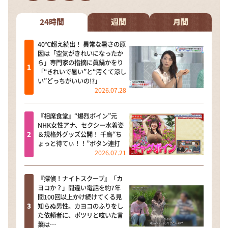
DAIGOも台所 ～きょうの献立 何にする？～
本日はダイアンなり！シーズン２
24時間
週間
月間
朝だ！生です旅サラダ
40℃超え続出！ 異常な暑さの原
因は「空気がきれいになったか
教えて！ニュースライブ 正義のミカタ
ら」専門家の指摘に眞鍋かをり
「“きれいで暑い”と“汚くて涼し
ＬＩＦＥ～夢のカタチ～
い”どっちがいいの!?」
2026.07.28
新婚さんいらっしゃい！
ポツンと一軒家
『相席食堂』“爆烈ボイン”元
NHK女性アナ、セクシー水着姿
ザキ山小屋本館
＆規格外グッズ公開！ 千鳥“ち
ょっと待てぃ！！”ボタン連打
ぺこぱのまるスポ
2026.07.21
アナ回覧板
『探偵！ナイトスクープ』「カ
ヨコか？」間違い電話を約7年
間100回以上かけ続けてくる見
知らぬ男性。カヨコのふりをし
た依頼者に、ポツリと呟いた言
葉は…