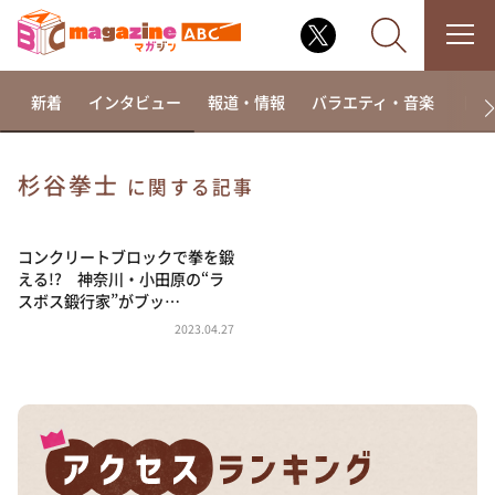
新着
インタビュー
報道・情報
バラエティ・音楽
ドラ
杉谷拳士
に関する記事
なるみ・岡村の過ぎるTV
相席食堂
コンクリートブロックで拳を鍛
える!? 神奈川・小田原の“ラ
これ余談なんですけど・・・
スボス鍛行家”がブッ…
～人生密着トークバラエティ！～ やすとものいたっ
2023.04.27
て真剣です
探偵！ナイトスクープ
news おかえり
河合＆A.B.C-Z塚田×福井アナ「なんでやねん！？」
（news おかえり）